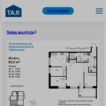
TA.fi
Sök bostäder
Skip
to
Selaa asuntoja
content