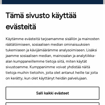
ARBETSSTÄLLEN
Tämä sivusto käyttää
Kontaktinformation
evästeitä
KUNDSERVICE
Tel. 045 7734 3777
Käytämme evästeitä tarjoamamme sisällön ja mainosten
(vardagar kl. 8–16)
räätälöimiseen, sosiaalisen median ominaisuuksien
tukemiseen ja kävijämäärämme analysoimiseen. Lisäksi
info@ta.fi
jaamme sosiaalisen median, mainosalan ja analytiikka-
alan kumppaneillemme tietoja siitä, miten käytät
sivustoamme. Kumppanimme voivat yhdistää näitä
Nyhetsbrev (på finska)
tietoja muihin tietoihin, joita olet antanut heille tai joita
on kerätty, kun olet käyttänyt heidän palvelujaan.
Salli kaikki evästeet
Användningsvillkor
Dataskydd
Tillgänglighetsutlåtande