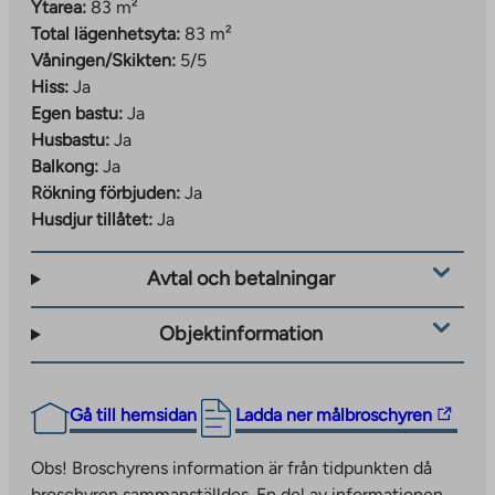
Ytarea:
83 m²
Total lägenhetsyta:
83 m²
Våningen/Skikten:
5/5
Hiss:
Ja
Egen bastu:
Ja
Husbastu:
Ja
Balkong:
Ja
Rökning förbjuden:
Ja
Husdjur tillåtet:
Ja
Avtal och betalningar
Objektinformation
The
Gå till hemsidan
Ladda ner målbroschyren
link
takes
Obs! Broschyrens information är från tidpunkten då
you
broschyren sammanställdes. En del av informationen