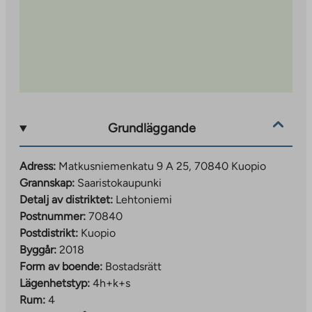
kort promenad bort. Avståndet till Kuopios centrum är
ca 6 km och området har goda lokala
kommunikationer.
Grundläggande
Adress:
Matkusniemenkatu 9 A 25, 70840 Kuopio
Grannskap:
Saaristokaupunki
Detalj av distriktet:
Lehtoniemi
Postnummer:
70840
Postdistrikt:
Kuopio
Byggår:
2018
Form av boende:
Bostadsrätt
Lägenhetstyp:
4h+k+s
Rum:
4