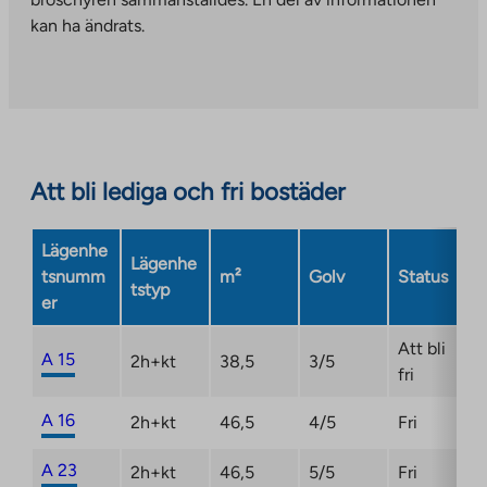
to
kan ha ändrats.
an
external
site.
Link
opens
in
Att bli lediga och fri bostäder
a
new
Lägenhe
tab
Lägenhe
tsnumm
m²
Golv
Status
tstyp
er
Att bli
A 15
2h+kt
38,5
3/5
fri
A 16
2h+kt
46,5
4/5
Fri
A 23
2h+kt
46,5
5/5
Fri