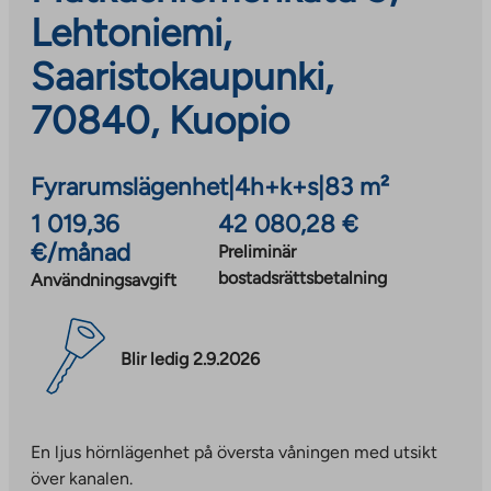
Lehtoniemi,
Saaristokaupunki,
70840, Kuopio
Fyrarumslägenhet
|
4h+k+s
|
83 m²
1 019,36
42 080,28 €
€/månad
Preliminär
bostadsrättsbetalning
Användningsavgift
Blir ledig 2.9.2026
En ljus hörnlägenhet på översta våningen med utsikt
över kanalen.