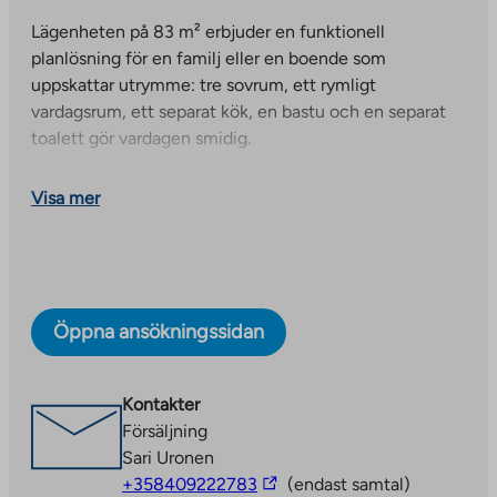
Lägenheten på 83 m² erbjuder en funktionell
planlösning för en familj eller en boende som
uppskattar utrymme: tre sovrum, ett rymligt
vardagsrum, ett separat kök, en bastu och en separat
toalett gör vardagen smidig.
Lägenhetens hjärta är det rymliga vardagsrummet, som
Visa mer
naturligt ansluter till bostadens andra rum. Det separata
köket rymmer enkelt ett större matbord, så det finns
tillräckligt med utrymme för familjemåltider eller att
umgås med vänner. De stora fönstren i hörnlägenheten
släpper in gott om naturligt ljus och ökar känslan av
Öppna ansökningssidan
rymd.
Som en renovering implementerades
Kontakter
balkonginglasning och en luft-luft-värmepump i denna
Försäljning
lägenhet år 2024. Den inglasade balkongen erbjuder
Sari Uronen
ett mysigt extra utrymme nästan året runt och erbjuder
The
+358409222783
(endast samtal)
vacker utsikt över Keilankanna-kanalen.