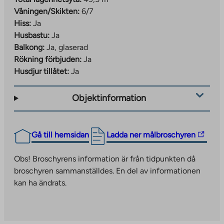
Våningen/Skikten:
6/7
Hiss:
Ja
Husbastu:
Ja
Balkong:
Ja, glaserad
Rökning förbjuden:
Ja
Husdjur tillåtet:
Ja
Objektinformation
The
Gå till hemsidan
Ladda ner målbroschyren
link
takes
Obs! Broschyrens information är från tidpunkten då
you
broschyren sammanställdes. En del av informationen
to
kan ha ändrats.
an
external
site.