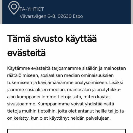
TA-YHTIÖT
Vävarsvägen 6-8, 02630 Esbo
ARBETSSTÄLLEN
Tämä sivusto käyttää
Kontaktinformation
evästeitä
KUNDSERVICE
Tel. 045 7734 3777
Käytämme evästeitä tarjoamamme sisällön ja mainosten
(vardagar kl. 8–16)
räätälöimiseen, sosiaalisen median ominaisuuksien
tukemiseen ja kävijämäärämme analysoimiseen. Lisäksi
info@ta.fi
jaamme sosiaalisen median, mainosalan ja analytiikka-
alan kumppaneillemme tietoja siitä, miten käytät
sivustoamme. Kumppanimme voivat yhdistää näitä
Nyhetsbrev (på finska)
tietoja muihin tietoihin, joita olet antanut heille tai joita
on kerätty, kun olet käyttänyt heidän palvelujaan.