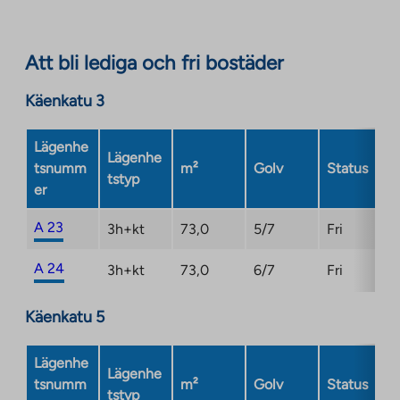
Link
opens
in
Att bli lediga och fri bostäder
a
new
Käenkatu 3
tab
Lägenhe
Lägenhe
tsnumm
m²
Golv
Status
tstyp
er
A 23
3h+kt
73,0
5/7
Fri
A 24
3h+kt
73,0
6/7
Fri
Käenkatu 5
Lägenhe
Lägenhe
tsnumm
m²
Golv
Status
tstyp