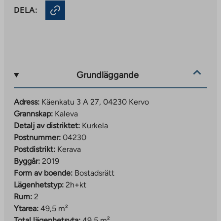
DELA:
Grundläggande
Adress:
Käenkatu 3 A 27, 04230 Kervo
Grannskap:
Kaleva
Detalj av distriktet:
Kurkela
Postnummer:
04230
Postdistrikt:
Kerava
Byggår:
2019
Form av boende:
Bostadsrätt
Lägenhetstyp:
2h+kt
Rum:
2
Ytarea:
49,5 m²
Total lägenhetsyta:
49,5 m²