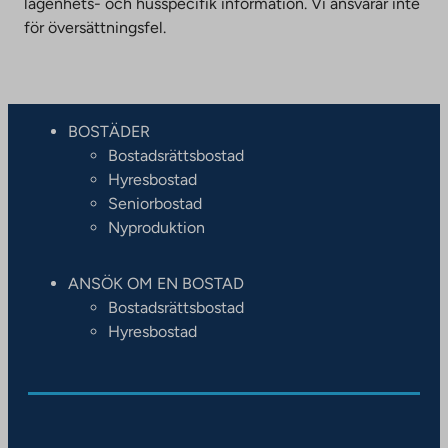
lägenhets- och husspecifik information. Vi ansvarar inte
för översättningsfel.
BOSTÄDER
Bostadsrättsbostad
Hyresbostad
Seniorbostad
Nyproduktion
ANSÖK OM EN BOSTAD
Bostadsrättsbostad
Hyresbostad