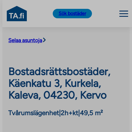
TA.fi
Sök bostäder
Skip
to
Selaa asuntoja
content
Bostadsrättsbostäder,
Käenkatu 3, Kurkela,
Kaleva, 04230, Kervo
Tvårumslägenhet
|
2h+kt
|
49,5 m²