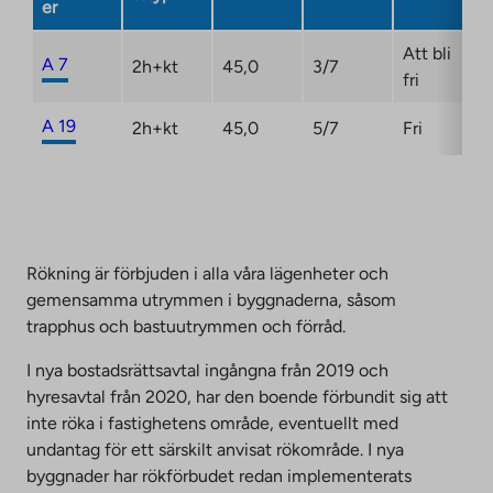
er
Att bli
A 7
2h+kt
45,0
3/7
fri
A 19
2h+kt
45,0
5/7
Fri
Rökning är förbjuden i alla våra lägenheter och
gemensamma utrymmen i byggnaderna, såsom
trapphus och bastuutrymmen och förråd.
I nya bostadsrättsavtal ingångna från 2019 och
hyresavtal från 2020, har den boende förbundit sig att
inte röka i fastighetens område, eventuellt med
undantag för ett särskilt anvisat rökområde. I nya
byggnader har rökförbudet redan implementerats