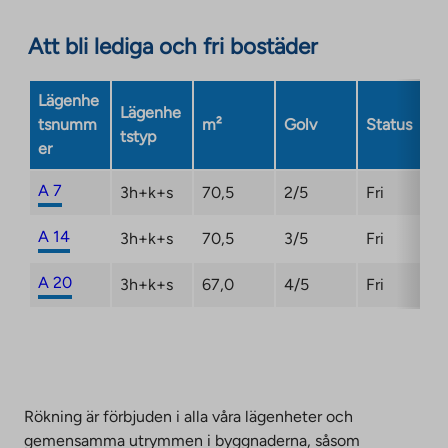
opens
in
Att bli lediga och fri bostäder
a
new
Lägenhe
tab
Lägenhe
tsnumm
m²
Golv
Status
tstyp
er
A 7
3h+k+s
70,5
2/5
Fri
A 14
3h+k+s
70,5
3/5
Fri
A 20
3h+k+s
67,0
4/5
Fri
Rökning är förbjuden i alla våra lägenheter och
gemensamma utrymmen i byggnaderna, såsom