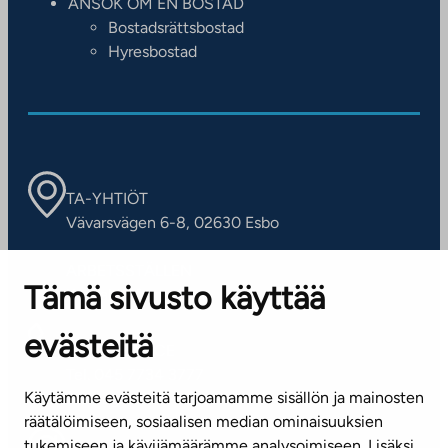
ANSÖK OM EN BOSTAD
Bostadsrättsbostad
Hyresbostad
TA-YHTIÖT
Vävarsvägen 6-8, 02630 Esbo
ARBETSSTÄLLEN
Tämä sivusto käyttää
Kontaktinformation
evästeitä
KUNDSERVICE
Tel. 045 7734 3777
Käytämme evästeitä tarjoamamme sisällön ja mainosten
(vardagar kl. 8–16)
räätälöimiseen, sosiaalisen median ominaisuuksien
tukemiseen ja kävijämäärämme analysoimiseen. Lisäksi