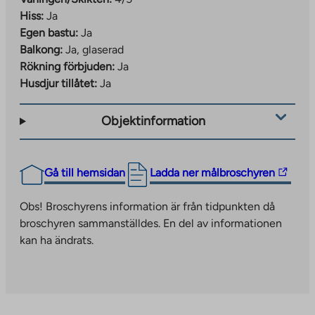
Hiss:
Ja
Egen bastu:
Ja
Balkong:
Ja, glaserad
Rökning förbjuden:
Ja
Husdjur tillåtet:
Ja
Objektinformation
The
Gå till hemsidan
Ladda ner målbroschyren
link
takes
Obs! Broschyrens information är från tidpunkten då
you
broschyren sammanställdes. En del av informationen
to
kan ha ändrats.
an
external
site.
Link