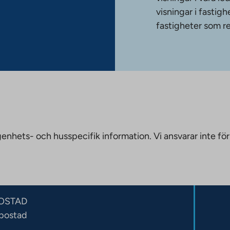
visningar i fasti
fastigheter som re
nhets- och husspecifik information. Vi ansvarar inte för
OSTAD
sbostad