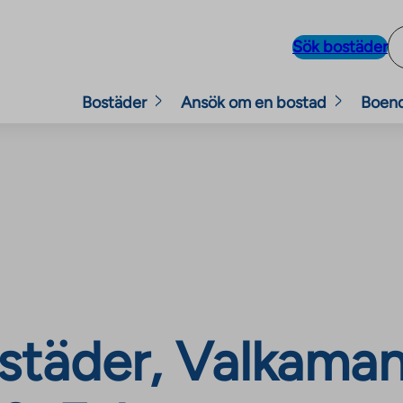
Sök bostäder
Bostäder
Ansök om en bostad
Boen
städer, Valkaman