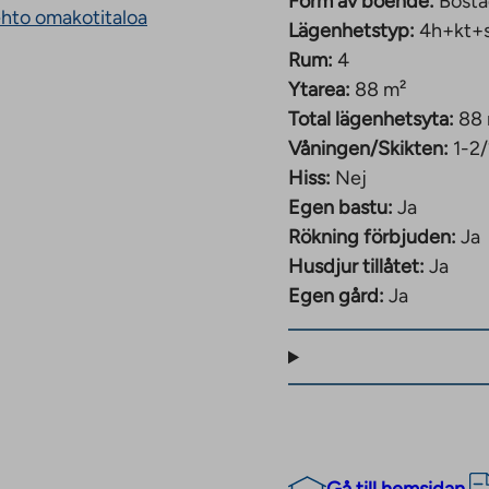
Form av boende:
Bosta
an
ehto omakotitaloa
Lägenhetstyp:
4h+kt+
external
site.
Rum:
4
Link
Ytarea:
88 m²
opens
Total lägenhetsyta:
88
in
a
Våningen/Skikten:
1-2
new
Hiss:
Nej
tab
Egen bastu:
Ja
Rökning förbjuden:
Ja
Husdjur tillåtet:
Ja
Egen gård:
Ja