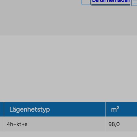
Gå till hemsidan
Lägenhetstyp
m²
4h+kt+s
98,0