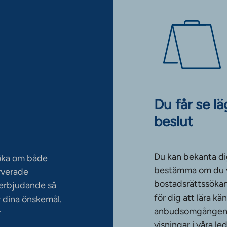
Du får se l
beslut
Du kan bekanta di
söka om både
bestämma om du vi
rverade
bostadsrättssökan
serbjudande så
för dig att lära k
 dina önskemål.
anbudsomgången. T
r
visningar i våra le