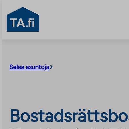
TA.fi
Skip
to
content
Selaa asuntoja
Bostadsrättsbo