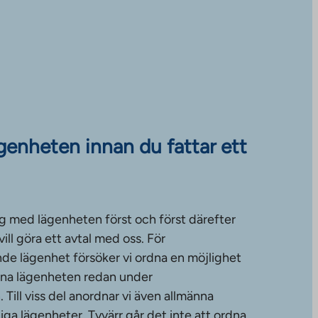
ägenheten innan du fattar ett
g med lägenheten först och först därefter
ll göra ett avtal med oss. För
de lägenhet försöker vi ordna en möjlighet
änna lägenheten redan under
ill viss del anordnar vi även allmänna
diga lägenheter. Tyvärr går det inte att ordna