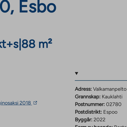
80, Esbo
kt+s
|
88 m²
Adress:
Valkamanpelto
Grannskap:
Kauklahti
The
ginosaksi 2018
Postnummer:
02780
link
Postdistrikt:
Espoo
takes
you
Byggår:
2022
to