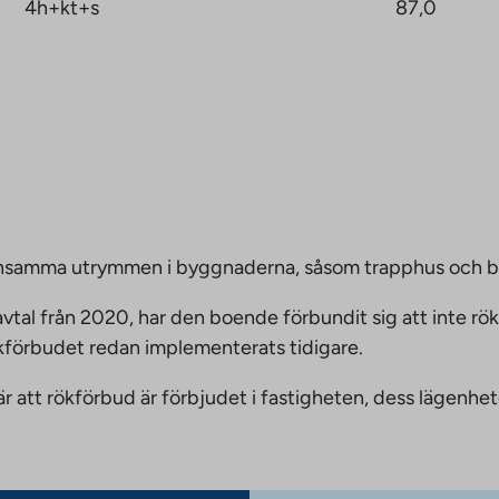
4h+kt+s
87,0
emensamma utrymmen i byggnaderna, såsom trapphus och 
vtal från 2020, har den boende förbundit sig att inte rö
ökförbudet redan implementerats tidigare.
nnebär att rökförbud är förbjudet i fastigheten, dess läge