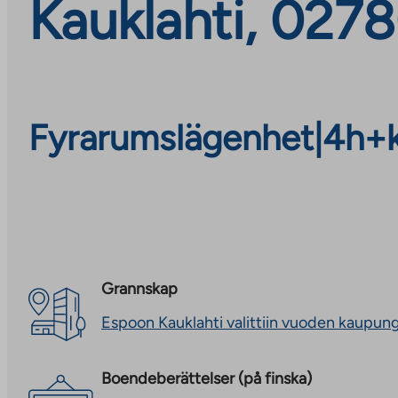
Kauklahti, 027
Fyrarumslägenhet
|
4h+
Grannskap
Espoon Kauklahti valittiin vuoden kaupun
Boendeberättelser (på finska)