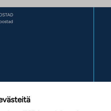
OSTAD
sbostad
evästeitä