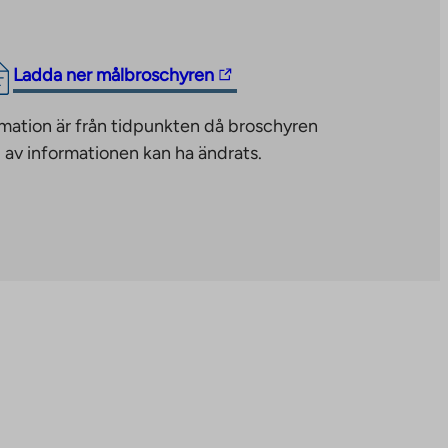
The
Ladda ner målbroschyren
link
mation är från tidpunkten då broschyren
takes
 av informationen kan ha ändrats.
you
to
an
external
site.
Link
opens
in
a
new
tab