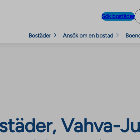
Sök bostäder
Bostäder
Ansök om en bostad
Boen
täder, Vahva-Jus