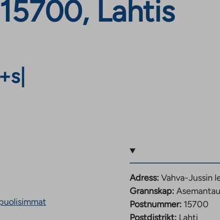
15700, Lahtis
+s
|
Adress:
Vahva-Jussin l
Grannskap:
Asemantau
puolisimmat
Postnummer:
15700
Postdistrikt:
Lahti