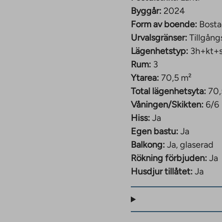
Byggår:
2024
Form av boende:
Bosta
Urvalsgränser:
Tillgång
Lägenhetstyp:
3h+kt+
Rum:
3
Ytarea:
70,5 m²
Total lägenhetsyta:
70,
Våningen/Skikten:
6/6
Hiss:
Ja
Egen bastu:
Ja
Balkong:
Ja, glaserad
Rökning förbjuden:
Ja
Husdjur tillåtet:
Ja