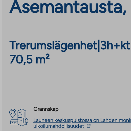
Asemantausta, 
Trerumslägenhet
|
3h+kt
70,5 m²
Grannskap
Launeen keskuspuistossa on Lahden moni
The
ulkoilumahdollisuudet