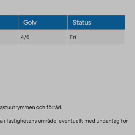
Golv
Status
4/6
Fri
bastuutrymmen och förråd.
ka i fastighetens område, eventuellt med undantag för