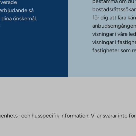
bestämma om du vi
rverade
bostadsrättssökan
serbjudande så
för dig att lära k
 dina önskemål.
anbudsomgången. T
r
visningar i våra le
visningar i fasti
fastigheter som re
nhets- och husspecifik information. Vi ansvarar inte för