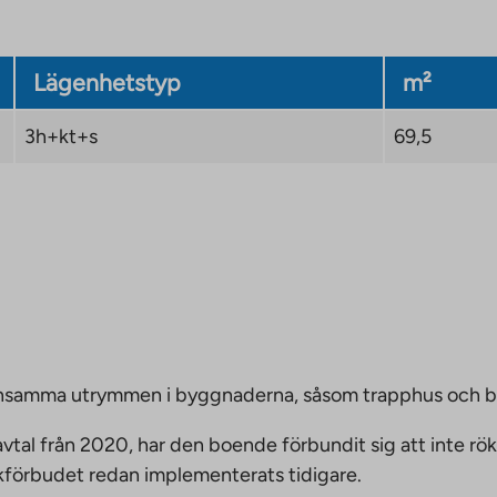
Lägenhetstyp
m²
3h+kt+s
69,5
emensamma utrymmen i byggnaderna, såsom trapphus och 
vtal från 2020, har den boende förbundit sig att inte rö
ökförbudet redan implementerats tidigare.