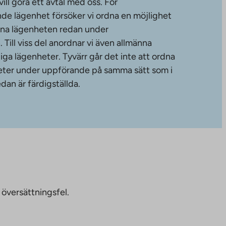
ll göra ett avtal med oss. För
de lägenhet försöker vi ordna en möjlighet
änna lägenheten redan under
ill viss del anordnar vi även allmänna
diga lägenheter. Tyvärr går det inte att ordna
gheter under uppförande på samma sätt som i
dan är färdigställda.
 översättningsfel.