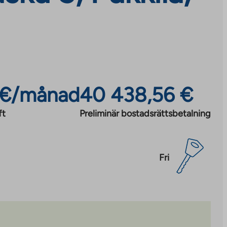
 €/månad
40 438,56 €
ft
Preliminär bostadsrättsbetalning
Fri