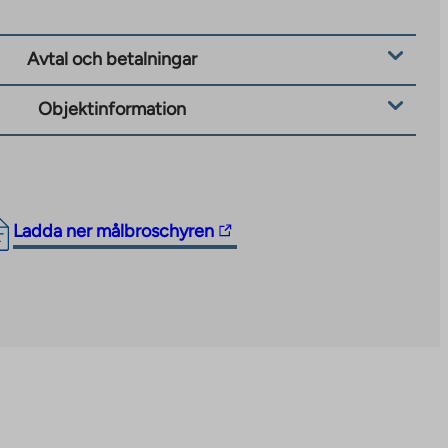
Avtal och betalningar
Objektinformation
The
Ladda ner målbroschyren
link
takes
you
to
an
external
site.
Link