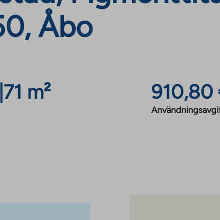
50, Åbo
|
71 m²
910,80
Användningsavgi