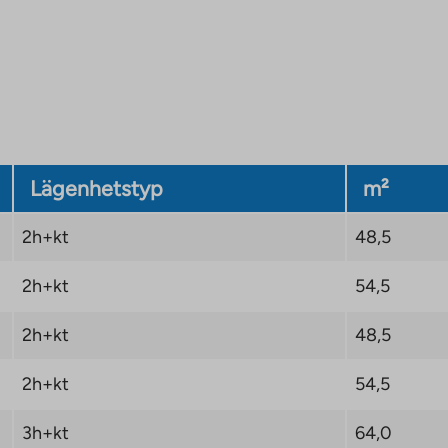
 tjänster och
, såsom den 24-
 (900 m). Åbo
enter ligger cirka 1,3
Lägenhetstyp
m²
igger cirka 600 meter
aste förskola ligger
2h+kt
48,5
er i området, till
lika gym och en
2h+kt
54,5
h Riihipello Park,
h avkoppling.
2h+kt
48,5
ger bara cirka 2
2h+kt
54,5
elser möjliggör smidig
te busshållplats ligger
3h+kt
64,0