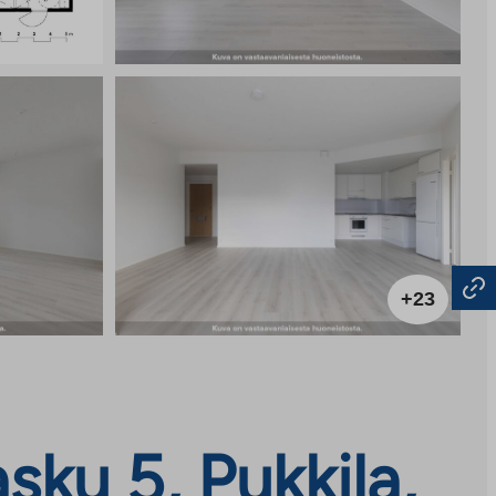
+23
ku 5, Pukkila,