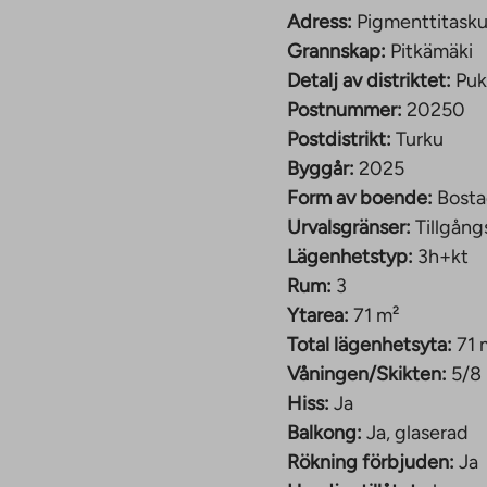
ta och prislista finns
Adress:
Pigmenttitask
erna är från en annan
Grannskap:
Pitkämäki
Detalj av distriktet:
Puk
Postnummer:
20250
oderna och bekväma
Postdistrikt:
Turku
Byggår:
2025
östen 2025, beläget i
Form av boende:
Bosta
ägenheternas utbud är
Urvalsgränser:
Tillgång
klusive olika
Lägenhetstyp:
3h+kt
r (40,5 m² – 54,5 m²),
Rum:
3
lägenheter (82,0 m²).
Ytarea:
71 m²
Total lägenhetsyta:
71 
målade vita.
Våningen/Skikten:
5/8
De mysiga och rymliga
Hiss:
Ja
, inbyggd ugn,
Balkong:
Ja, glaserad
erna inkluderar två kyl-
Rökning förbjuden:
Ja
balkong.