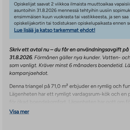
Opiskelijat saavat 2 viikkoa ilmaista muuttoaikaa vapaisii
asuntoihin 31.8.2026 mennessä tehtyihin uusiin sopimuks
ensimmäisen kuun vuokrasta tai vastikkeesta, ja sen saa
opiskelijakortin tai todistuksen opiskelupaikasta ennen
Lue lisää ja katso tarkemmat ehdot!
Skriv ett avtal nu – du får en användningsavgift på 
31.8.2026
. Förmånen gäller nya kunder. Vatten- oc
som vanligt. Kräver minst 6 månaders boendetid. Lä
kampanjaehdot.
Denna triangel på 71,0 m² erbjuder en rymlig och fun
Lägenheten har ett rymligt vardagsrum-kök och en p
för ökad boendekomfort. Lägenheten har gott om f
sovrummet har tillgång till en rymlig klädkammare. 
Visa mer
en tydlig och funktionell helhet som passar många li
ett ständigt sökande efter fastigheten. Annonsen ä