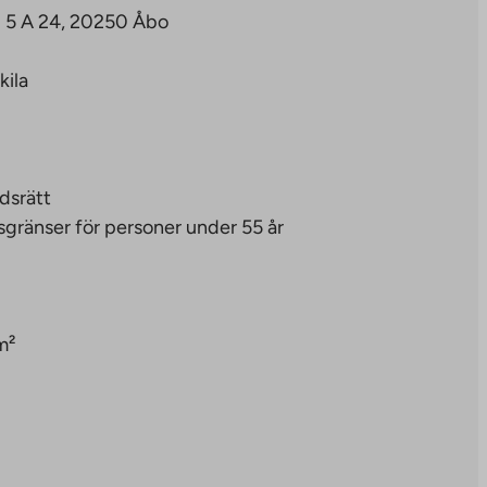
u 5 A 24, 20250 Åbo
kila
dsrätt
sgränser för personer under 55 år
m²