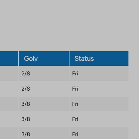
opens
in
a
new
tab
Golv
Status
2/8
Fri
2/8
Fri
3/8
Fri
3/8
Fri
3/8
Fri