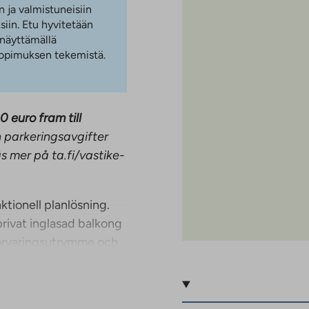
n ja valmistuneisiin
iin. Etu hyvitetään
 näyttämällä
 sopimuksen tekemistä.
0 euro fram till
h parkeringsavgifter
s mer på ta.fi/vastike-
ktionell planlösning.
rivat inglasad balkong
örvaringsutrymme och
Denna bostad erbjuder
vssituationer. Det pågår
r ett exempel på