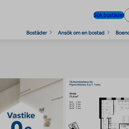
Sök bostäder
Bostäder
Ansök om en bostad
Boen