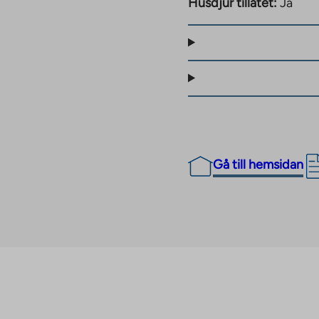
Husdjur tillåtet:
Ja
 utrustad med
entilation.
diatorvärme.
nhet.
sammans. De boende har
bil för sin användning!
i garaget under
Gå till hemsidan
elbilar. Priset för en
g lekplats på gården.
ån Kommunens
projekt som ger tydliga
rådet Pukkila