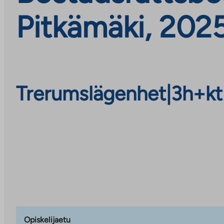
Pitkämäki, 202
Trerumslägenhet
|
3h+kt
Opiskelijaetu