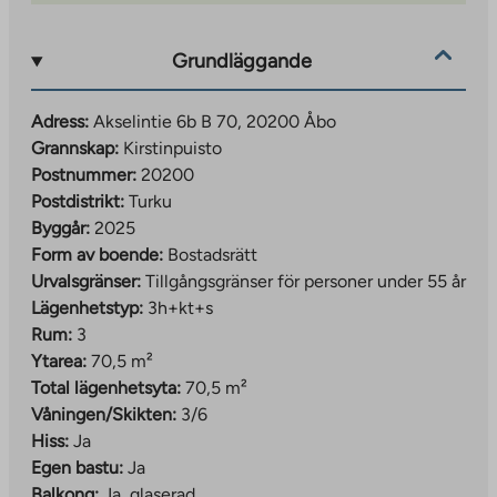
tre tomter, både som gårdsplatser och som täckta
platser i parkeringsgaraget. En del av
Grundläggande
parkeringsplatserna är utrustade med en
laddningslösning för elbilar. Innergården är bilfri.
Adress:
Akselintie 6b B 70, 20200 Åbo
Grannskap:
Kirstinpuisto
Akselintie 6 a och b har fått grön finansiering från
Postnummer:
20200
Kuntarahoitus Oyj. Grön finansiering beviljas
Postdistrikt:
Turku
investeringsprojekt som ger tydliga och mätbara
Byggår:
2025
fördelar för klimatet och miljön.
Form av boende:
Bostadsrätt
Ett nytt bostadsområde intill en mängd olika tjänster
Urvalsgränser:
Tillgångsgränser för personer under 55 år
Lägenhetstyp:
3h+kt+s
Det finns en livsmedelsbutik bara 170 m bort intill
Rum:
3
Akselintie-tomten, och 350 m bort hittar du
Ytarea:
70,5 m²
affärsfastigheten Saippuacenter med en mängd olika
Total lägenhetsyta:
70,5 m²
sport- och wellnesstjänster. Området har bland annat
Våningen/Skikten:
3/6
även ett daghem, ett vårdhem och en skönhetssalong.
Hiss:
Ja
Egen bastu:
Ja
Åbo centralstation ligger drygt en kilometer bort och
Balkong:
Ja, glaserad
Åbo salutorg ligger cirka 2,2 kilometer bort. Området