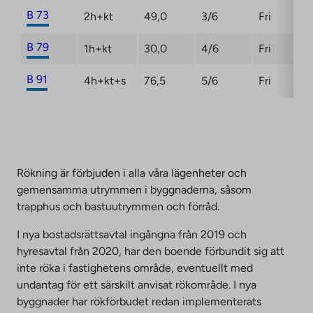
B 73
2h+kt
49,0
3/6
Fri
B 79
1h+kt
30,0
4/6
Fri
B 91
4h+kt+s
76,5
5/6
Fri
Rökning är förbjuden i alla våra lägenheter och
gemensamma utrymmen i byggnaderna, såsom
trapphus och bastuutrymmen och förråd.
I nya bostadsrättsavtal ingångna från 2019 och
hyresavtal från 2020, har den boende förbundit sig att
inte röka i fastighetens område, eventuellt med
undantag för ett särskilt anvisat rökområde. I nya
byggnader har rökförbudet redan implementerats