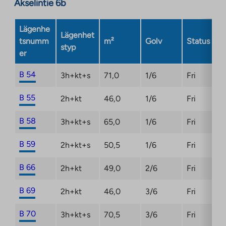
Akselintie 6b
Lägenhe
Lägenhet
tsnumm
m²
Golv
Status
styp
er
B 54
3h+kt+s
71,0
1/6
Fri
B 55
2h+kt
46,0
1/6
Fri
B 58
3h+kt+s
65,0
1/6
Fri
B 59
2h+kt+s
50,5
1/6
Fri
B 66
2h+kt
49,0
2/6
Fri
B 69
2h+kt
46,0
3/6
Fri
B 70
3h+kt+s
70,5
3/6
Fri