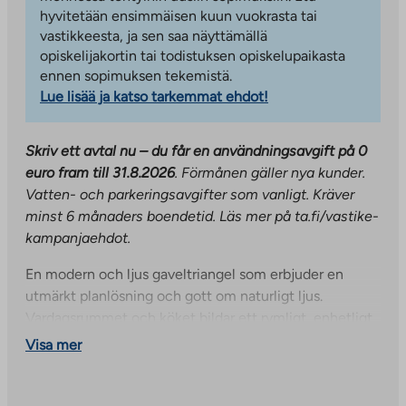
hyvitetään ensimmäisen kuun vuokrasta tai
vastikkeesta, ja sen saa näyttämällä
opiskelijakortin tai todistuksen opiskelupaikasta
ennen sopimuksen tekemistä.
Lue lisää ja katso tarkemmat ehdot!
Skriv ett avtal nu – du får en användningsavgift på 0
euro fram till 31.8.2026
. Förmånen gäller nya kunder.
Vatten- och parkeringsavgifter som vanligt. Kräver
minst 6 månaders boendetid. Läs mer på ta.fi/vastike-
kampanjaehdot.
En modern och ljus gaveltriangel som erbjuder en
utmärkt planlösning och gott om naturligt ljus.
Vardagsrummet och köket bildar ett rymligt, enhetligt
utrymme med utgång till en inglasad balkong. Köket
Visa mer
har högkvalitativa Puustell-möbler och moderna
apparater: induktionshäll, kyl och frys samt plats för
diskmaskin och mikrovågsugn. Lägenheten har två