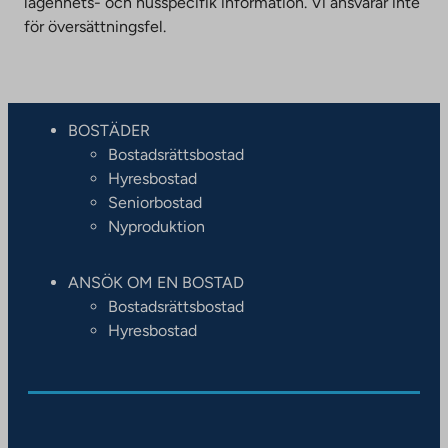
lägenhets- och husspecifik information. Vi ansvarar inte
för översättningsfel.
BOSTÄDER
Bostadsrättsbostad
Hyresbostad
Seniorbostad
Nyproduktion
ANSÖK OM EN BOSTAD
Bostadsrättsbostad
Hyresbostad