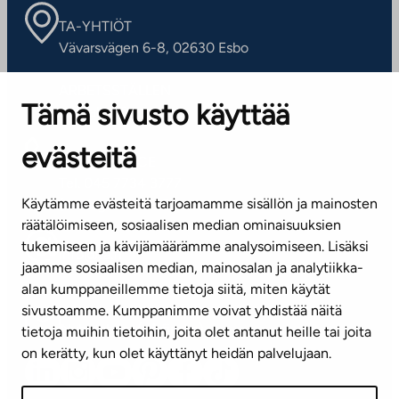
TA-YHTIÖT
Vävarsvägen 6-8, 02630 Esbo
ARBETSSTÄLLEN
Tämä sivusto käyttää
Kontaktinformation
evästeitä
KUNDSERVICE
Tel. 045 7734 3777
Käytämme evästeitä tarjoamamme sisällön ja mainosten
(vardagar kl. 8–16)
räätälöimiseen, sosiaalisen median ominaisuuksien
tukemiseen ja kävijämäärämme analysoimiseen. Lisäksi
info@ta.fi
jaamme sosiaalisen median, mainosalan ja analytiikka-
alan kumppaneillemme tietoja siitä, miten käytät
sivustoamme. Kumppanimme voivat yhdistää näitä
Nyhetsbrev (på finska)
tietoja muihin tietoihin, joita olet antanut heille tai joita
on kerätty, kun olet käyttänyt heidän palvelujaan.