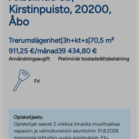
Kirstinpuisto, 20200,
Åbo
Trerumslägenhet
|
3h+kt+s
|
70,5 m²
911,25 €/månad
39 434,80 €
Användningsavgift
Preliminär bostadsrättsbetalning
Fri
Opiskelijaetu
Opiskelijat saavat 2 viikkoa ilmaista muuttoaikaa
vapaisiin ja valmistuneisiin asuntoihin 31.8.2026
mennessä tehtyihin uusiin sopimuksiin. Etu