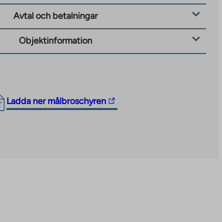
Avtal och betalningar
Objektinformation
The
Ladda ner målbroschyren
link
takes
you
to
an
external
site.
Link
opens