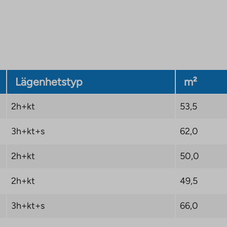
Kuntarahoitus Oyj. Grön
dliga och mätbara
r
Lägenhetstyp
m²
kselintie-tomten, och
2h+kt
53,5
er med en mängd olika
at även ett daghem, ett
3h+kt+s
62,0
2h+kt
50,0
h Åbo salutorg ligger
afikleder, så du kan till
2h+kt
49,5
er och till utkanten av
3h+kt+s
66,0
ig, eftersom det finns
h till Raisio