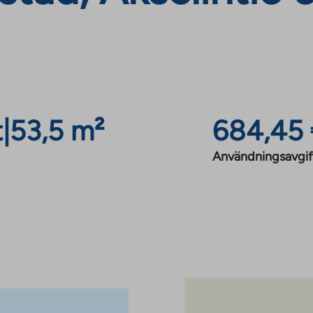
t
|
53,5 m²
684,45
Användningsavgif