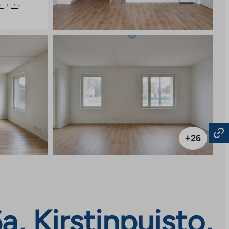
+26
, Kirstinpuisto,