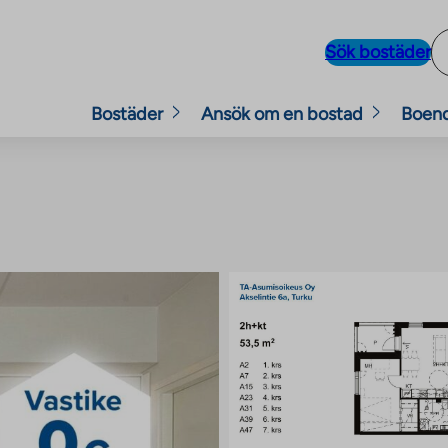
Sök bostäder
Bostäder
Ansök om en bostad
Boen