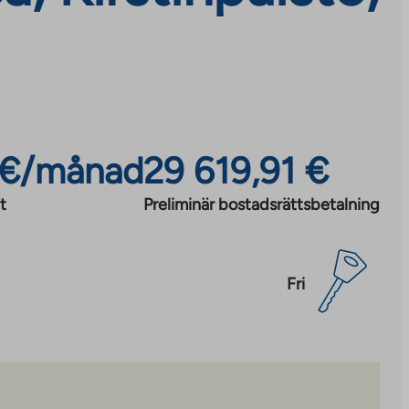
 €/månad
29 619,91 €
t
Preliminär bostadsrättsbetalning
Fri