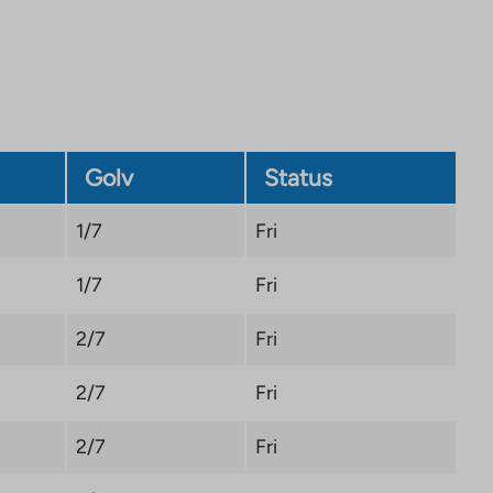
in
a
new
tab
Golv
Status
1/7
Fri
1/7
Fri
2/7
Fri
2/7
Fri
2/7
Fri