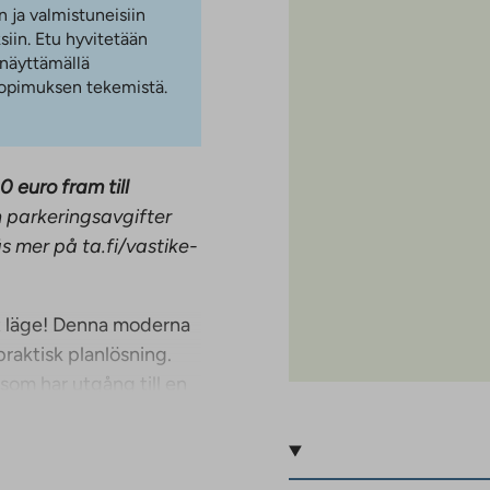
n ja valmistuneisiin
iin. Etu hyvitetään
 näyttämällä
 sopimuksen tekemistä.
0 euro fram till
h parkeringsavgifter
s mer på ta.fi/vastike-
kt läge! Denna moderna
raktisk planlösning.
om har utgång till en
l-kök är utrustat med
in och mikrovågsugn.
 Lägenheten har ett