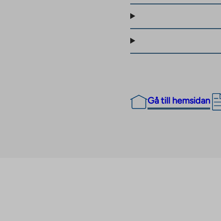
mma utrymmen
rån studior till
ncirkulerande
anska balkonger.
rav några har egna
Gå till hemsidan
ge med både
dshusen är också
a sin egen mysiga
med både lek- och
 på tre tomter, både
sgaraget. En del av
ning för elbilar.