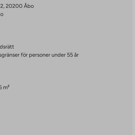
A 2, 20200 Åbo
to
dsrätt
sgränser för personer under 55 år
5 m²