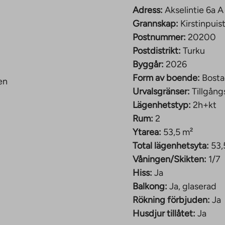
askin. Det pågår en
Adress:
Akselintie 6a 
 på lägenhetstyp och
Grannskap:
Kirstinpuis
nns tillgängliga från
Postnummer:
20200
Postdistrikt:
Turku
Byggår:
2026
peskillingen kommer
Form av boende:
Bosta
en
Urvalsgränser:
Tillgång
isto-området
Lägenhetstyp:
2h+kt
Rum:
2
rstinpuisto, ett
Ytarea:
53,5 m²
bo centrum. Området
Total lägenhetsyta:
53,
ed cirka 4 500
Våningen/Skikten:
1/7
rnan i en grön miljö,
Hiss:
Ja
 av lokala tjänster.
Balkong:
Ja, glaserad
Rökning förbjuden:
Ja
 flerbostadshus, på
Husdjur tillåtet:
Ja