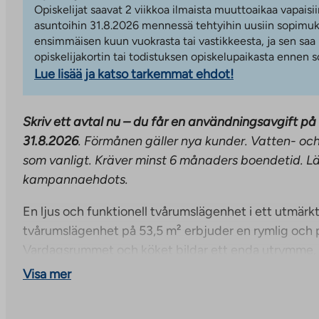
Opiskelijat saavat 2 viikkoa ilmaista muuttoaikaa vapaisii
asuntoihin 31.8.2026 mennessä tehtyihin uusiin sopimuks
ensimmäisen kuun vuokrasta tai vastikkeesta, ja sen saa
opiskelijakortin tai todistuksen opiskelupaikasta ennen
Lue lisää ja katso tarkemmat ehdot!
Skriv ett avtal nu – du får en användningsavgift på 
31.8.2026
. Förmånen gäller nya kunder. Vatten- oc
som vanligt. Kräver minst 6 månaders boendetid. Lä
kampannaehdots.
En ljus och funktionell tvårumslägenhet i ett utmär
tvårumslägenhet på 53,5 m² erbjuder en rymlig och p
Vardagsrummet och köket bildar ett enda utrymme, s
rymlig inglasad balkong. Lägenhetens vackra Puustel
Visa mer
keramikhäll och ugn, kyl-frys och plats för diskmask
Sovrummet är rymligt och har en egen klädkammare.