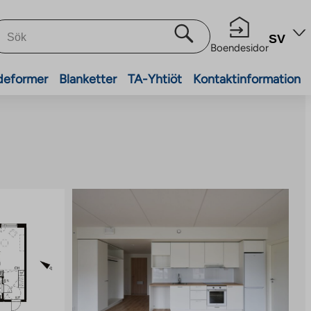
SV
Boendesidor
deformer
Blanketter
TA-Yhtiöt
Kontaktinformation