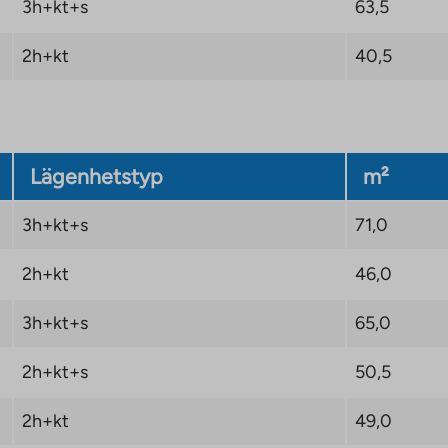
3h+kt+s
63,5
2h+kt
40,5
ecklingslösningar,
ch utnyttjande av
a transportförbindelser
mhusaktiviteter och
tter stadsliv i en
Lägenhetstyp
m²
3h+kt+s
71,0
2h+kt
46,0
 kan öka
n med cirka 1,5 %.
3h+kt+s
65,0
tt faktureras till de
inte Varke bekräftar nya
2h+kt+s
50,5
2h+kt
49,0