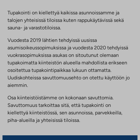
Tupakointi on kiellettyä kaikissa asunnoissamme ja
talojen yhteisissä tiloissa kuten rappukäytävissä sekä
sauna- ja varastotiloissa.
Vuodesta 2019 lähtien tehdyissä uusissa
asumisoikeussopimuksissa ja vuodesta 2020 tehdyissä
vuokrasopimuksissa asukas on sitoutunut olemaan
tupakoimatta kiinteistön alueella mahdollista erikseen
osoitettua tupakointipaikkaa lukuun ottamatta.
Uudiskohteissa savuttomuusehto on otettu käyttöön jo
aiemmin.
Osa kiinteistöistämme on kokonaan savuttomia.
Savuttomuus tarkoittaa sitä, että tupakointi on
kiellettyä kiinteistössä, sen asunnoissa, parvekkeilla,
piha-alueilla ja yhteisissä tiloissa.