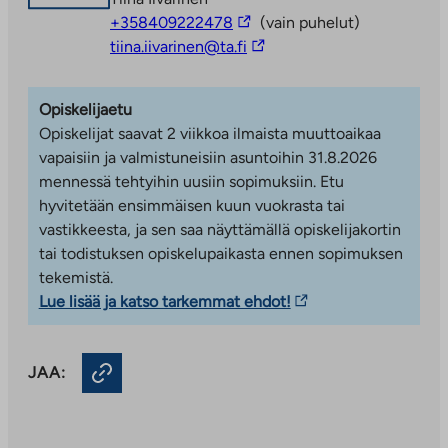
alueella
Linkki
+358409222478
(vain puhelut)
vie
Linkki
tiina.iivarinen@ta.fi
Akselintie 6 a ja b on viihtyisä uudiskohde Turun
ulkopuoliseen
vie
Kirstinpuistossa, joka on Turun keskustan
palveluun
ulkopuoliseen
Linnakaupunkiin sijoittuva moderni asuinalue. Alueesta
Opiskelijaetu
palveluun
kaavaillaan noin 4500 asukkaan urbaania ja
Opiskelijat saavat 2 viikkoa ilmaista muuttoaikaa
monipuolista naapurustoa. Alue tarjoaa modernia
vapaisiin ja valmistuneisiin asuntoihin 31.8.2026
keskusta-asumista vehreässä ympäristössä,
mennessä tehtyihin uusiin sopimuksiin. Etu
erinomaiset kulkuyhteydet ja monipuoliset lähipalvelut.
hyvitetään ensimmäisen kuun vuokrasta tai
vastikkeesta, ja sen saa näyttämällä opiskelijakortin
Tässä kohteessa on 99 asumisoikeusasuntoa kahdessa
tai todistuksen opiskelupaikasta ennen sopimuksen
kerrostalossa, kuudessa ja seitsemässä kerroksessa.
tekemistä.
Laaja asuntovalikoima ja monipuoliset yhteistilat
Linkki
Lue lisää ja katso tarkemmat ehdot!
vie
Kohteessa on monipuolinen asuntojakauma yksiöistä
ulkopuoliseen
neliöihin. Asunnoissa on Puustellin keittiöt,
JAA:
palveluun.
vesikiertoinen lattialämmitys ja lasitetut parvekkeet.
Linkki
Yksiöissä on ranskalaiset parvekkeet. Kylpyhuoneet
aukeaa
ovat valmiita kylpyhuone-elementtiratkaisuja, joissa
uuteen