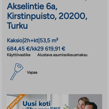
Akselintie 6a,
Kirstinpuisto, 20200,
Turku
Kaksio
|
2h+kt
|
53,5 m²
684,45 €/kk
29 619,91 €
Käyttövastike
Alustava asumisoikeusmaksu
Vapaa