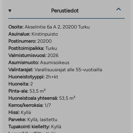
Uusi asuinalue monipuolisten palveluiden äärellä
Perustiedot
Akselintien kohteen vieressä vain 170 m päässä on
päivittäistavarakauppa ja 350 m päästä löytyy
Osoite:
Akselintie 6a A 2, 20200 Turku
yrityskiinteistö Saippuacenter monipuolisine liikunta-
Asuinalue:
Kirstinpuisto
ja hyvinvointipalveluineen. Alueella on myös muun
Postinumero:
20200
muassa päiväkoti, hoitokoti ja kauneushoitola.
Postitoimipaikka:
Turku
Turun päärautatieasemalle on matkaa reilu kilometri ja
Valmistumisvuosi:
2026
Turun kauppatorille noin 2,2 kilometriä. Kevyen
Asumismuoto:
Asumisoikeus
liikenteen väyliin on alueella panostettu, joten
Valintarajat:
Varallisuusrajat alle 55-vuotiailla
esimerkiksi Turun keskustaan pyöräilee vajaassa 10
Huoneistotyyppi:
2h+kt
minuutissa ja Ruissalon laitamille vartissa. Oma auto ei
Huoneita:
2
ole välttämätön, sillä alueelta kulkee bussivuorot
Pinta-ala:
53,5 m²
tiheään Turun keskustaan, Pansion suuntaan sekä
Huoneistoala yhteensä:
53,5 m²
Raisioon Kauppakeskus Myllyyn asti.
Kerros/kerroksia:
1/7
Hissi:
Kyllä
Alueen suunnittelussa on panostettu kestävän
Parveke:
Kyllä, lasitettu
kehityksen ratkaisuihin, kuten energiatehokkaisiin
Tupakointi kielletty:
Kyllä
rakennuksiin, korkeaan viherkertoimeen sekä