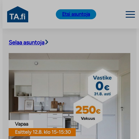
TA.fi
Etsi asuntoja
Siirry
sisältöön
Selaa asuntoja
Vapaa
Esittely 12.8. klo 15-15:30