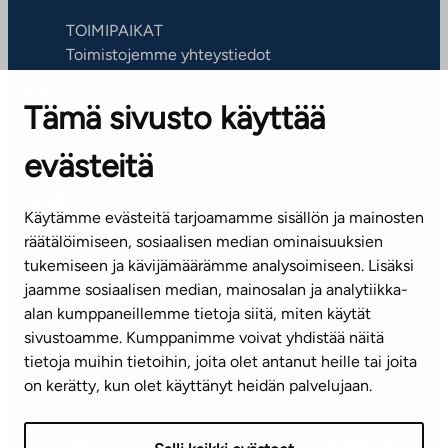
TOIMIPAIKAT
Toimistojemme yhteystiedot
Tämä sivusto käyttää
ASIAKASPALVELUKESKUS
Puh. 045 7734 3777
evästeitä
(arkisin klo 8-16)
info@ta.fi
Käytämme evästeitä tarjoamamme sisällön ja mainosten
räätälöimiseen, sosiaalisen median ominaisuuksien
tukemiseen ja kävijämäärämme analysoimiseen. Lisäksi
jaamme sosiaalisen median, mainosalan ja analytiikka-
Tilaa uutiskirje
alan kumppaneillemme tietoja siitä, miten käytät
sivustoamme. Kumppanimme voivat yhdistää näitä
Mediapankki
tietoja muihin tietoihin, joita olet antanut heille tai joita
on kerätty, kun olet käyttänyt heidän palvelujaan.
Käyttöehdot
Tietosuojaseloste
Saavutettavuusseloste