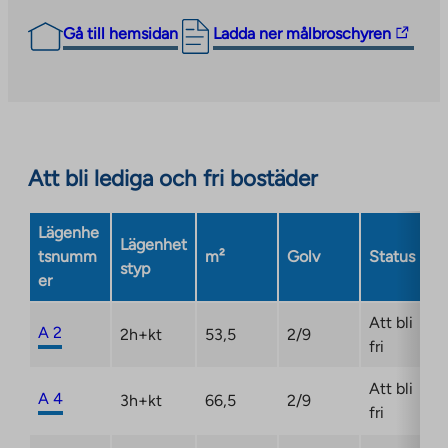
The
Gå till hemsidan
Ladda ner målbroschyren
link
takes
you
to
an
Att bli lediga och fri bostäder
external
site.
Link
Lägenhe
Lägenhet
opens
tsnumm
m²
Golv
Status
styp
in
er
a
new
Att bli
A 2
2h+kt
53,5
2/9
tab
fri
Att bli
A 4
3h+kt
66,5
2/9
fri