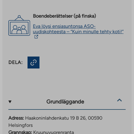
Boendeberättelser (på finska)
Eva löysi ensiasuntonsa ASO-
The
uudiskohteesta – “Kuin minulle tehty koti!”
link
take
you
to
an
DELA:
exte
site.
Link
open
in
a
new
tab
Grundläggande
Adress:
Haakoninlahdenkatu 19 B 26, 00590
Helsingfors
Grannskap:
Kruunuvuorenranta