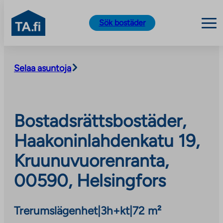
TA.fi
Sök bostäder
Skip
to
Selaa asuntoja
content
Bostadsrättsbostäder,
Haakoninlahdenkatu 19,
Kruunuvuorenranta,
00590, Helsingfors
Trerumslägenhet
|
3h+kt
|
72 m²