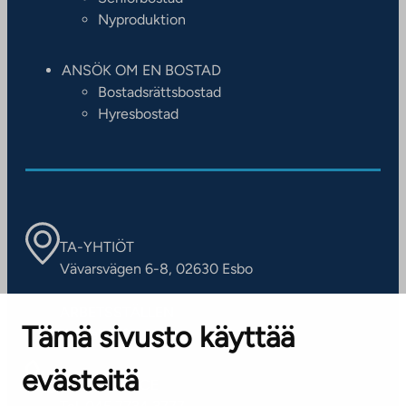
Nyproduktion
ANSÖK OM EN BOSTAD
Bostadsrättsbostad
Hyresbostad
TA-YHTIÖT
Vävarsvägen 6-8, 02630 Esbo
ARBETSSTÄLLEN
Tämä sivusto käyttää
Kontaktinformation
evästeitä
KUNDSERVICE