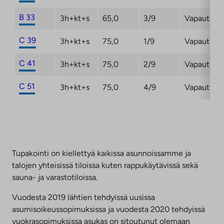
B 33
3h+kt+s
65,0
3/9
Vapautuma
C 39
3h+kt+s
75,0
1/9
Vapautuma
C 41
3h+kt+s
75,0
2/9
Vapautuma
C 51
3h+kt+s
75,0
4/9
Vapautuma
Tupakointi on kiellettyä kaikissa asunnoissamme ja
talojen yhteisissä tiloissa kuten rappukäytävissä sekä
sauna- ja varastotiloissa.
Vuodesta 2019 lähtien tehdyissä uusissa
asumisoikeussopimuksissa ja vuodesta 2020 tehdyissä
vuokrasopimuksissa asukas on sitoutunut olemaan