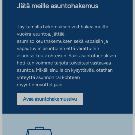
Jätä meille asuntohakemus
Täyttämällä hakemuksen voit hakea meiltä
vuokra-asuntoa, jättää
asumisoikeushakemuksen sekä vapaisiin ja
vapautuviin asuntoihin että varattuihin
asumisoikeuskohteisiin. Saat asuntotarjouksen
heti kun voimme tarjota toiveitasi vastaavaa
asuntoa. Mikäli sinulla on kysyttävää, otathan
yhteyttä asunnon tai kohteen
myyntineuvottelijaan.
Avaa asuntohakemussivu