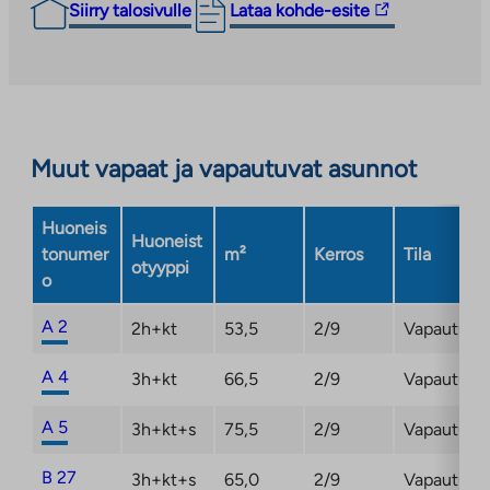
Linkki
Siirry talosivulle
Lataa kohde-esite
vie
ulkopuoliseen
palveluun.
Linkki
aukeaa
Muut vapaat ja vapautuvat asunnot
uuteen
välilehteen
Huoneis
Huoneist
tonumer
m²
Kerros
Tila
otyyppi
o
A 2
2h+kt
53,5
2/9
Vapautuma
A 4
3h+kt
66,5
2/9
Vapautuma
A 5
3h+kt+s
75,5
2/9
Vapautuma
B 27
3h+kt+s
65,0
2/9
Vapautuma