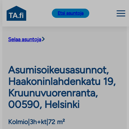
TA.fi
Etsi asuntoja
Siirry
sisältöön
Selaa asuntoja
Asumisoikeusasunnot,
Haakoninlahdenkatu 19,
Kruunuvuorenranta,
00590, Helsinki
Kolmio
|
3h+kt
|
72 m²