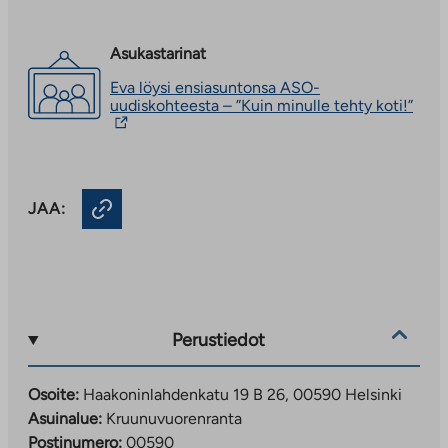
Asukastarinat
Eva löysi ensiasuntonsa ASO-
Linkk
uudiskohteesta – ”Kuin minulle tehty koti!”
vie
ulko
palve
Linkk
auke
JAA:
uute
välil
Perustiedot
Osoite:
Haakoninlahdenkatu 19 B 26, 00590 Helsinki
Asuinalue:
Kruunuvuorenranta
Postinumero:
00590