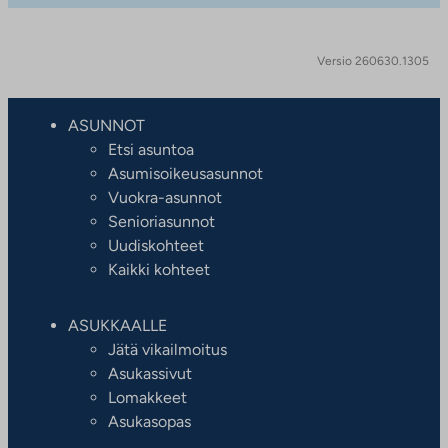
Versio 260630.1305
ASUNNOT
Etsi asuntoa
Asumisoikeusasunnot
Vuokra-asunnot
Senioriasunnot
Uudiskohteet
Kaikki kohteet
ASUKKAALLE
Jätä vikailmoitus
Asukassivut
Lomakkeet
Asukasopas