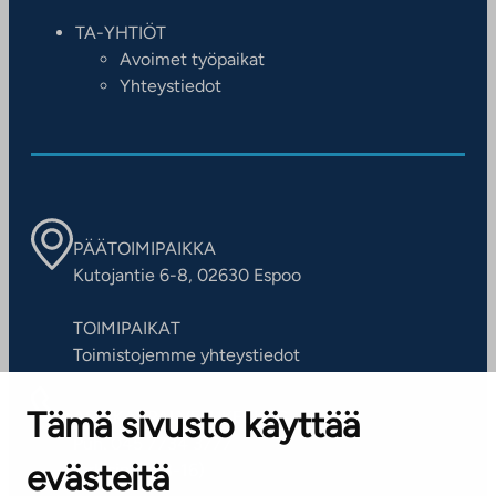
TA-YHTIÖT
Avoimet työpaikat
Yhteystiedot
PÄÄTOIMIPAIKKA
Kutojantie 6-8, 02630 Espoo
TOIMIPAIKAT
Toimistojemme yhteystiedot
Tämä sivusto käyttää
ASIAKASPALVELUKESKUS
Puh. 045 7734 3777
evästeitä
(arkisin klo 8-16)