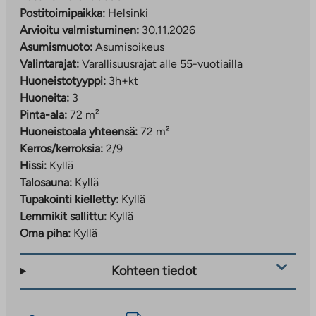
Postitoimipaikka:
Helsinki
Arvioitu valmistuminen:
30.11.2026
Asumismuoto:
Asumisoikeus
Valintarajat:
Varallisuusrajat alle 55-vuotiailla
Huoneistotyyppi:
3h+kt
Huoneita:
3
Pinta-ala:
72 m²
Huoneistoala yhteensä:
72 m²
Kerros/kerroksia:
2/9
Hissi:
Kyllä
Talosauna:
Kyllä
Tupakointi kielletty:
Kyllä
Lemmikit sallittu:
Kyllä
Oma piha:
Kyllä
Kohteen tiedot