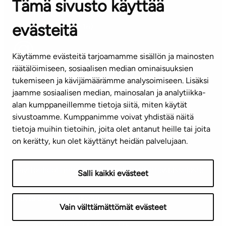
Tämä sivusto käyttää
ASIAKASPALVELUKESKUS
Puh. 045 7734 3777
evästeitä
(arkisin klo 8-16)
info@ta.fi
Käytämme evästeitä tarjoamamme sisällön ja mainosten
räätälöimiseen, sosiaalisen median ominaisuuksien
tukemiseen ja kävijämäärämme analysoimiseen. Lisäksi
jaamme sosiaalisen median, mainosalan ja analytiikka-
Tilaa uutiskirje
alan kumppaneillemme tietoja siitä, miten käytät
sivustoamme. Kumppanimme voivat yhdistää näitä
Mediapankki
tietoja muihin tietoihin, joita olet antanut heille tai joita
on kerätty, kun olet käyttänyt heidän palvelujaan.
Käyttöehdot
Tietosuojaseloste
Saavutettavuusseloste
Salli kaikki evästeet
Näytä evästeasetukseni
Vain välttämättömät evästeet