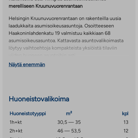
merelliseen Kruunuvuorenrantaan
Helsingin Kruunuvuorenrantaan on rakenteilla uusia
laadukkaita asumisoikeusasuntoja. Osoitteeseen
Haakoninlahdenkatu 19 valmistuu kaikkiaan 68
asumisoikeusasuntoa. Kattavasta asuntovalikoimasta
löytyy vaihtoehtoja kompakteista yksiöistä tilaviin
viiden huoneen asuntoihin asti.
Näytä enemmän
Asunnoissa on hyvin suunnitellut pohjaratkaisut ja
modernit pintamateriaalit. Osassa asunnoista on oma
sauna lisäämässä asumismukavuutta. Asukkaiden
yhteiskäytössä on lastenvaunu- ja
ulkoiluvälinevarastot, kuivaushuone, pesula, talosauna
Huoneistovalikoima
sekä kerhohuone. Lisäksi jokaiselle asunnolle kuuluu
irtaimistovarasto.
Huoneistotyyppi
m²
kpl
1h+kt
30,5 — 35
13
Kävelymatkan päässä asunnoista sijaitsee lähikauppa.
2h+kt
46 — 53,5
12
Lyhyen ajomatkan päässä Laajasalossa sijaitsee myös