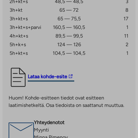
kauppakeskus Saari. Lähistölle on myös rakenteilla
2h+kt+s
48,5 — 48,5
3
Kruunuvuorenrannan palvelukortteli, johon tulee
3h+kt
65 — 72
8
suomen- ja ruotsinkielinen peruskoulu, päiväkoti sekä
3h+kt+s
65 — 75,5
17
nuoriso- ja liikuntatiloja.
3h+kt+s+parvi
160,5 — 160,5
1
Alueelta pääsee kulkemaan eri puolille
4h+kt+s
89,5 — 99,5
11
pääkaupunkiseutua omalla autolla sekä julkisilla
5h+k+s
124 — 126
2
kulkuvälineillä. Bussit kulkevat Kruunuvuorenrannasta
5h+kt+s
104,5 — 104,5
1
Laajasalon kautta Herttoniemen metroasemalle, josta
matka jatkuu kätevästi eteenpäin. Kruunusillat-
raitiotieyhteyttä pitkin Helsingin keskustaan pääsee
Linkki
Lataa kohde-esite
vartissa.
vie
ulkopuoliseen
Näin haet asumisoikeusasuntoa Haakoninlahdenkatu
Huom! Kohde-esitteen tiedot ovat esitteen
palveluun.
19:stä
laatimishetkeltä. Osa tiedoista on saattanut muuttua.
Linkki
Asuntoa haetaan täyttämällä hakemus
aukeaa
osoitteessa
uuteen
Yhteydenotot
ta.fi/asuntohakemukset/asumisoikeushakemus
.
välilehteen
Myynti
Hakemusta täyttäessä valitse
Uudiskohde
ja
Minna Pimenov