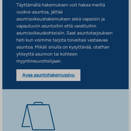
Täyttämällä hakemuksen voit hakea meiltä
vuokra-asuntoa, jättää
asumisoikeushakemuksen sekä vapaisiin ja
vapautuviin asuntoihin että varattuihin
asumisoikeuskohteisiin. Saat asuntotarjouksen
heti kun voimme tarjota toiveitasi vastaavaa
asuntoa. Mikäli sinulla on kysyttävää, otathan
yhteyttä asunnon tai kohteen
myyntineuvottelijaan.
Avaa asuntohakemussivu