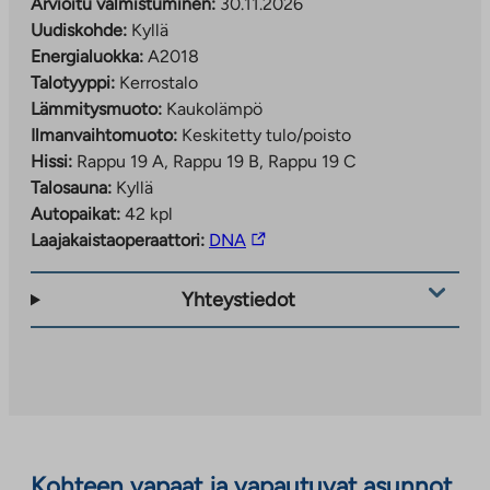
Arvioitu valmistuminen:
30.11.2026
Uudiskohde:
Kyllä
Energialuokka:
A2018
Talotyyppi:
Kerrostalo
Lämmitysmuoto:
Kaukolämpö
Ilmanvaihtomuoto:
Keskitetty tulo/poisto
Hissi:
Rappu 19 A, Rappu 19 B, Rappu 19 C
Talosauna:
Kyllä
Autopaikat:
42 kpl
Linkki
Laajakaistaoperaattori:
DNA
vie
ulkopuoliseen
Yhteystiedot
palveluun.
Linkki
aukeaa
uuteen
välilehteen
Kohteen vapaat ja vapautuvat asunnot