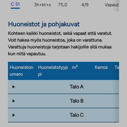
C 51
3h+kt+s
75,0
4/9
Vapautuma
Huoneistot ja pohjakuvat
Kohteen kaikki huoneistot, sekä vapaat että varatut.
Voit hakea myös huoneistoa, joka on varattuna.
Varattuja huoneistoja tarjotaan hakijoille sitä mukaa
kun niitä vapautuu.
Huoneiston
Huoneistotyyp
m²
Kerros
Taloty
umero
pi
Talo A
Talo B
Talo C