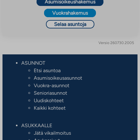
Asumisoikeushakemus
Vuokrahakemus
Selaa asuntoja
Versio 260730.2005
ASUNNOT
Etsi asuntoa
Asumisoikeusasunnot
Vuokra-asunnot
Senioriasunnot
Uudiskohteet
Kaikki kohteet
ASUKKAALLE
Jätä vikailmoitus