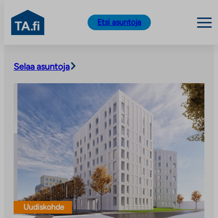
TA.fi
Etsi asuntoja
Siirry
sisältöön
Selaa asuntoja
Uudiskohde