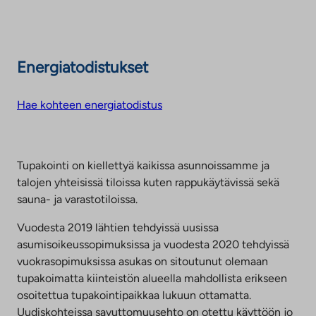
Energiatodistukset
Hae kohteen energiatodistus
Tupakointi on kiellettyä kaikissa asunnoissamme ja
talojen yhteisissä tiloissa kuten rappukäytävissä sekä
sauna- ja varastotiloissa.
Vuodesta 2019 lähtien tehdyissä uusissa
asumisoikeussopimuksissa ja vuodesta 2020 tehdyissä
vuokrasopimuksissa asukas on sitoutunut olemaan
tupakoimatta kiinteistön alueella mahdollista erikseen
osoitettua tupakointipaikkaa lukuun ottamatta.
Uudiskohteissa savuttomuusehto on otettu käyttöön jo