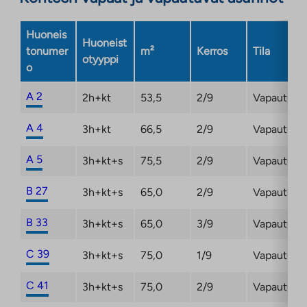
Huoneis
Huoneist
tonumer
m²
Kerros
Tila
otyyppi
o
A 2
2h+kt
53,5
2/9
Vapautuma
A 4
3h+kt
66,5
2/9
Vapautuma
A 5
3h+kt+s
75,5
2/9
Vapautuma
B 27
3h+kt+s
65,0
2/9
Vapautuma
B 33
3h+kt+s
65,0
3/9
Vapautuma
C 39
3h+kt+s
75,0
1/9
Vapautuma
C 41
3h+kt+s
75,0
2/9
Vapautuma