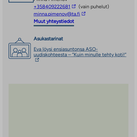
toivekohteeksi
Haakoninlahdenkatu 19
.
Linkki
+358409222681
(vain puhelut)
vie
Linkki
minna.pimenov@ta.fi
ulkopuoliseen
vie
Muut yhteystiedot
palveluun
ulkopuoliseen
palveluun
Asukastarinat
Eva löysi ensiasuntonsa ASO-
Linkk
uudiskohteesta – ”Kuin minulle tehty koti!”
vie
ulko
palve
Linkk
auke
uute
välil