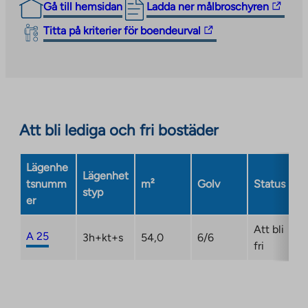
The
Gå till hemsidan
Ladda ner målbroschyren
link
The
Titta på kriterier för boendeurval
takes
link
you
takes
to
you
an
to
external
an
site.
Att bli lediga och fri bostäder
external
Link
site.
opens
Link
Lägenhe
in
Lägenhet
opens
tsnumm
m²
Golv
Status
a
styp
in
er
new
a
tab
new
Att bli
A 25
3h+kt+s
54,0
6/6
tab
fri