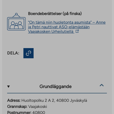
Boendeberättelser (på finska)
“On tämä niin huoletonta asumista” – Anne
ja Petri nauttivat ASO-elämästään
The
Vaajakosken Urheilutiellä
link
takes
you
to
DELA:
an
external
site.
Link
opens
in
a
new
Grundläggande
tab
Adress:
Huoltopolku 2 A 2, 40800 Jyväskylä
Grannskap:
Vaajakoski
Postnummer:
40800