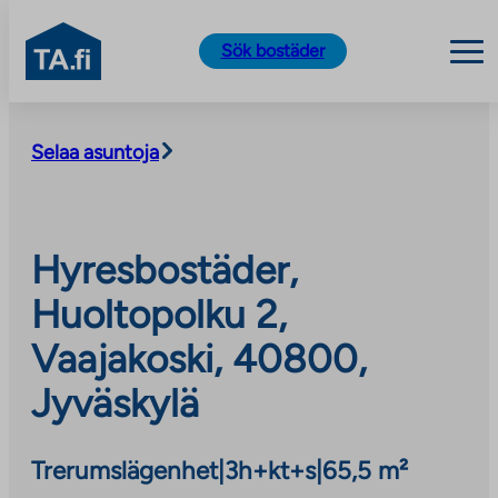
TA.fi
Sök bostäder
Skip
to
Selaa asuntoja
content
Hyresbostäder,
Huoltopolku 2,
Vaajakoski, 40800,
Jyväskylä
Trerumslägenhet
|
3h+kt+s
|
65,5 m²