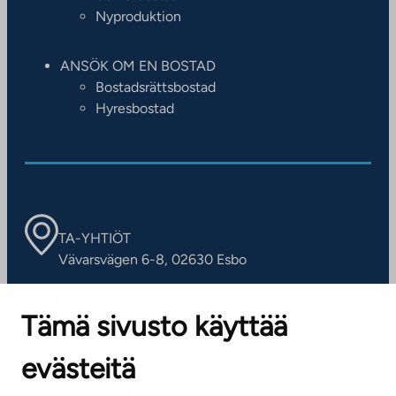
Nyproduktion
ANSÖK OM EN BOSTAD
Bostadsrättsbostad
Hyresbostad
TA-YHTIÖT
Vävarsvägen 6-8, 02630 Esbo
ARBETSSTÄLLEN
Tämä sivusto käyttää
Kontaktinformation
evästeitä
KUNDSERVICE
Tel. 045 7734 3777