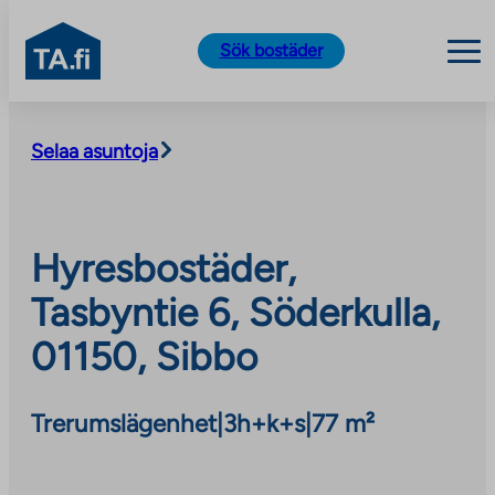
TA.fi
Sök bostäder
Skip
to
Selaa asuntoja
content
Hyresbostäder,
Tasbyntie 6, Söderkulla,
01150, Sibbo
Trerumslägenhet
|
3h+k+s
|
77 m²