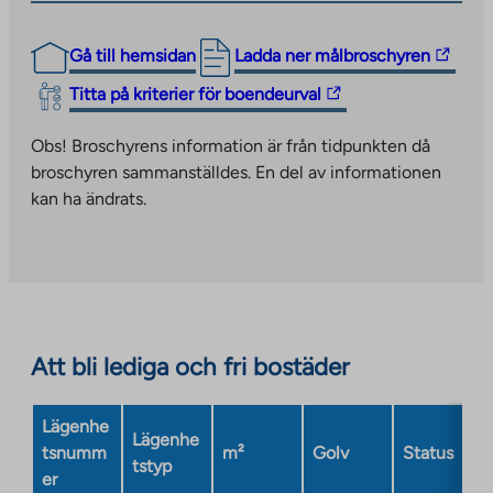
The
Gå till hemsidan
Ladda ner målbroschyren
link
The
Titta på kriterier för boendeurval
takes
link
you
takes
Obs! Broschyrens information är från tidpunkten då
to
you
broschyren sammanställdes. En del av informationen
an
to
kan ha ändrats.
external
an
site.
external
Link
site.
opens
Link
in
opens
a
in
Att bli lediga och fri bostäder
new
a
tab
new
Lägenhe
tab
Lägenhe
tsnumm
m²
Golv
Status
tstyp
er