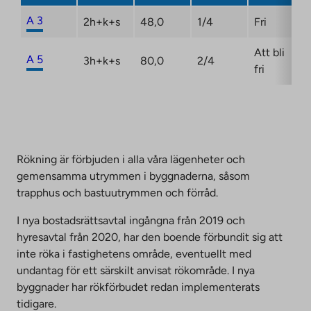
A 3
2h+k+s
48,0
1/4
Fri
Att bli
A 5
3h+k+s
80,0
2/4
fri
Rökning är förbjuden i alla våra lägenheter och
gemensamma utrymmen i byggnaderna, såsom
trapphus och bastuutrymmen och förråd.
I nya bostadsrättsavtal ingångna från 2019 och
hyresavtal från 2020, har den boende förbundit sig att
inte röka i fastighetens område, eventuellt med
undantag för ett särskilt anvisat rökområde. I nya
byggnader har rökförbudet redan implementerats
tidigare.