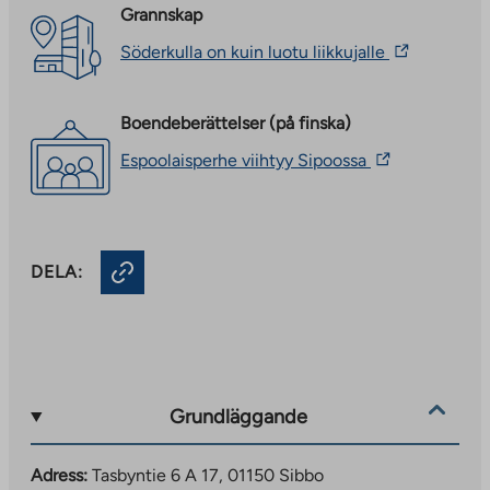
Grannskap
The
Söderkulla on kuin luotu liikkujalle
link
takes
you
Boendeberättelser (på finska)
to
an
The
Espoolaisperhe viihtyy Sipoossa
external
link
site.
takes
Link
you
opens
to
in
an
a
DELA:
external
new
site.
tab
Link
opens
in
a
new
Grundläggande
tab
Adress:
Tasbyntie 6 A 17, 01150 Sibbo