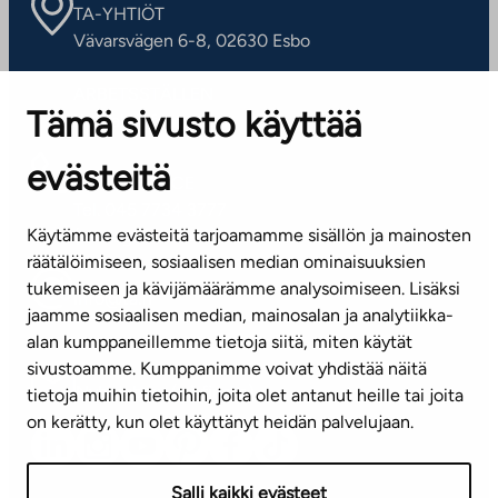
TA-YHTIÖT
Vävarsvägen 6-8, 02630 Esbo
ARBETSSTÄLLEN
Tämä sivusto käyttää
Kontaktinformation
evästeitä
KUNDSERVICE
Tel. 045 7734 3777
Käytämme evästeitä tarjoamamme sisällön ja mainosten
(vardagar kl. 8–16)
räätälöimiseen, sosiaalisen median ominaisuuksien
tukemiseen ja kävijämäärämme analysoimiseen. Lisäksi
info@ta.fi
jaamme sosiaalisen median, mainosalan ja analytiikka-
alan kumppaneillemme tietoja siitä, miten käytät
sivustoamme. Kumppanimme voivat yhdistää näitä
Nyhetsbrev (på finska)
tietoja muihin tietoihin, joita olet antanut heille tai joita
on kerätty, kun olet käyttänyt heidän palvelujaan.
Salli kaikki evästeet