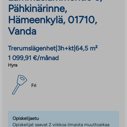
Pähkinärinne,
Hämeenkylä, 01710,
Vanda
Trerumslägenhet
|
3h+kt
|
64,5 m²
1 099,91 €/månad
Hyra
Fri
Opiskelijaetu
Opiskelijat saavat 2 viikkoa ilmaista muuttoaikaa