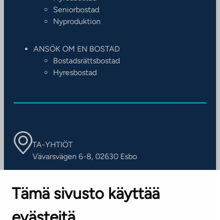
Seniorbostad
Nyproduktion
ANSÖK OM EN BOSTAD
Bostadsrättsbostad
Hyresbostad
TA-YHTIÖT
Vävarsvägen 6-8, 02630 Esbo
ARBETSSTÄLLEN
Tämä sivusto käyttää
Kontaktinformation
evästeitä
KUNDSERVICE