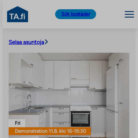
TA.fi
Sök bostäder
Skip
to
Selaa asuntoja
content
Fri
Demonstration 11.8. klo 16-16:30