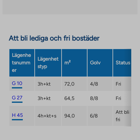
site.
external
Link
site.
opens
Link
in
opens
a
in
Att bli lediga och fri bostäder
new
a
tab
new
Lägenhe
tab
Lägenhet
tsnumm
m²
Golv
Status
styp
er
G 10
3h+kt
72,0
4/8
Fri
G 27
3h+kt
64,5
8/8
Fri
Att bli
H 45
4h+kt+s
94,0
6/8
fri