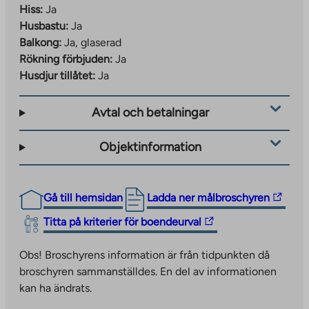
Hiss:
Ja
Husbastu:
Ja
Balkong:
Ja, glaserad
Rökning förbjuden:
Ja
Husdjur tillåtet:
Ja
Avtal och betalningar
Objektinformation
The
Gå till hemsidan
Ladda ner målbroschyren
link
The
Titta på kriterier för boendeurval
takes
link
you
takes
Obs! Broschyrens information är från tidpunkten då
to
you
broschyren sammanställdes. En del av informationen
an
to
kan ha ändrats.
external
an