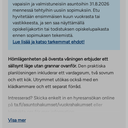
vapaisiin ja valmistuneisiin asuntoihin 31.8.2026
mennessä tehtyihin uusiin sopimuksiin. Etu
hyvitetään ensimmäisen kuun vuokrasta tai
vastikkeesta, ja sen saa näyttämällä
opiskelijakortin tai todistuksen opiskelupaikasta
ennen sopimuksen tekemistä.
Lue lisää ja katso tarkemmat ehdot!
Hörnlägenheten på översta våningen erbjuder ett
sällsynt läge utan grannar ovanför.
Den praktiska
planlösningen inkluderar ett vardagsrum, två sovrum
och ett kök. Utrymmet utökas också med en
klädkammare och ett separat förråd.
Intresserad? Skicka enkelt in en hyresansökan online
på
ta.fi/asuntohakumset/vuokrahakumset
eller
kontakta oss för mer information.
Visa mer
De bekväma 52 hyreslägenheterna på