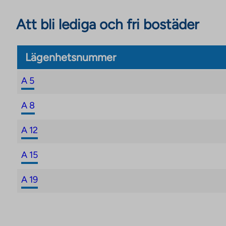
Att bli lediga och fri bostäder
Lägenhetsnummer
A 5
A 8
A 12
A 15
A 19