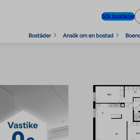
Sök bostäder
Bostäder
Ansök om en bostad
Boen