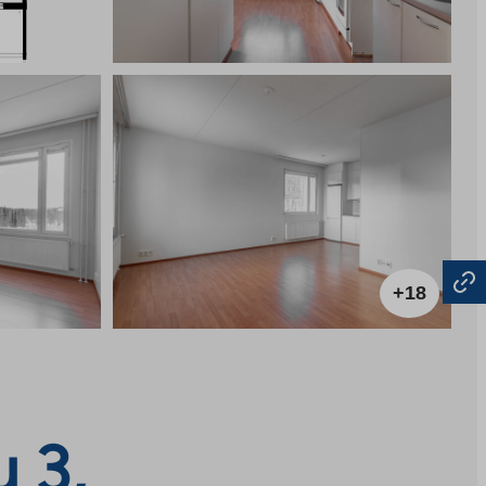
+18
 3,