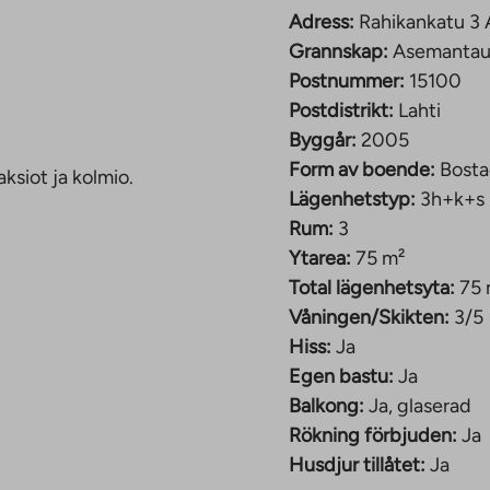
r balkong.
Adress:
Rahikankatu 3 A
€/månad (Täcke)
Grannskap:
Asemantau
Postnummer:
15100
ra järnvägsstationen.
Postdistrikt:
Lahti
aune
Byggår:
2005
tidsaktiviteter finns
Form av boende:
Bosta
aksiot ja kolmio.
owlinghall, ett gym
Lägenhetstyp:
3h+k+s
adens centrum finns i
Rum:
3
Ytarea:
75 m²
Total lägenhetsyta:
75 
el.
Våningen/Skikten:
3/5
Hiss:
Ja
Egen bastu:
Ja
Balkong:
Ja, glaserad
Rökning förbjuden:
Ja
Husdjur tillåtet:
Ja