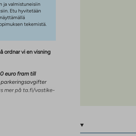
n ja valmistuneisiin
iin. Etu hyvitetään
 näyttämällä
 sopimuksen tekemistä.
å ordnar vi en visning
0 euro fram till
 parkeringsavgifter
s mer på ta.fi/vastike-
natgolv och
 sig fönstren åt två
ök till ett rymligt