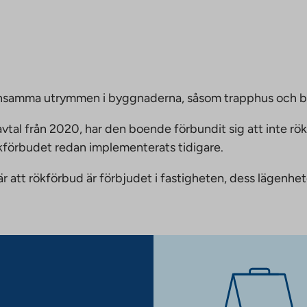
emensamma utrymmen i byggnaderna, såsom trapphus och 
vtal från 2020, har den boende förbundit sig att inte rö
ökförbudet redan implementerats tidigare.
nnebär att rökförbud är förbjudet i fastigheten, dess läge