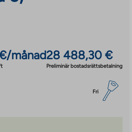
 €/månad
28 488,30 €
ft
Preliminär bostadsrättsbetalning
Fri