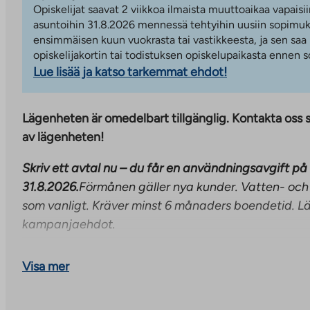
Opiskelijat saavat 2 viikkoa ilmaista muuttoaikaa vapaisii
asuntoihin 31.8.2026 mennessä tehtyihin uusiin sopimuks
ensimmäisen kuun vuokrasta tai vastikkeesta, ja sen saa
opiskelijakortin tai todistuksen opiskelupaikasta ennen
Lue lisää ja katso tarkemmat ehdot!
Lägenheten är omedelbart tillgänglig. Kontakta oss s
av lägenheten!
Skriv ett avtal nu – du får en användningsavgift på 
31.8.2026.
Förmånen gäller nya kunder. Vatten- och
som vanligt. Kräver minst 6 månaders boendetid. Lä
kampanjaehdot.
En välgrundad triangel på tredje våningen med lami
Visa mer
balkonginglasning. I denna ljusa hörnlägenhet öppnar
håll. Matplatsen kombinerar bekvämt vardagsrum och k