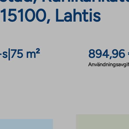
15100, Lahtis
+s
|
75 m²
894,96
Användningsavgi