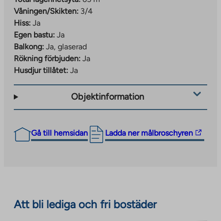
Våningen/Skikten:
3/4
Hiss:
Ja
Egen bastu:
Ja
Balkong:
Ja, glaserad
Rökning förbjuden:
Ja
Husdjur tillåtet:
Ja
Objektinformation
The
Gå till hemsidan
Ladda ner målbroschyren
link
takes
you
to
an
Att bli lediga och fri bostäder
external
site.