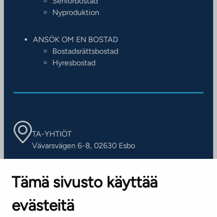
Seniorbostad
Nyproduktion
ANSÖK OM EN BOSTAD
Bostadsrättsbostad
Hyresbostad
TA-YHTIÖT
Vävarsvägen 6-8, 02630 Esbo
ARBETSSTÄLLEN
Tämä sivusto käyttää
Kontaktinformation
evästeitä
KUNDSERVICE