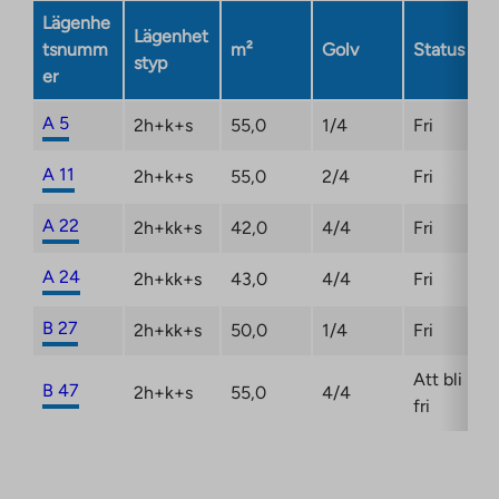
Link
Lägenhe
Lägenhet
opens
tsnumm
m²
Golv
Status
styp
in
er
a
new
A 5
2h+k+s
55,0
1/4
Fri
tab
A 11
2h+k+s
55,0
2/4
Fri
A 22
2h+kk+s
42,0
4/4
Fri
A 24
2h+kk+s
43,0
4/4
Fri
B 27
2h+kk+s
50,0
1/4
Fri
Att bli
B 47
2h+k+s
55,0
4/4
fri