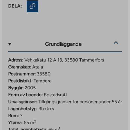
DELA:
Grundläggande
Adress:
Vehkakatu 12 A 13, 33580 Tammerfors
Grannskap:
Atala
Postnummer:
33580
Postdistrikt:
Tampere
Byggår:
2005
Form av boende:
Bostadsrätt
Urvalsgränser:
Tillgångsgränser för personer under 55 år
Lägenhetstyp:
3h+k+s
Rum:
3
Ytarea:
65 m²
Total lägenhetsyta:
65 m²