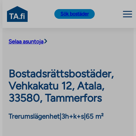
TA.fi
Sök bostäder
Skip
to
Selaa asuntoja
content
Bostadsrättsbostäder,
Vehkakatu 12, Atala,
33580, Tammerfors
Trerumslägenhet
|
3h+k+s
|
65 m²