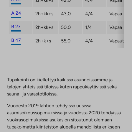
2h+kk+s
42,0
4/4
Vapaa
A 24
2h+kk+s
43,0
4/4
Vapaa
B 27
2h+kk+s
50,0
1/4
Vapaa
B 47
2h+k+s
55,0
4/4
Vapautum
Tupakointi on kiellettyä kaikissa asunnoissamme ja
talojen yhteisissä tiloissa kuten rappukäytävissä sekä
sauna- ja varastotiloissa.
Vuodesta 2019 lähtien tehdyissä uusissa
asumisoikeussopimuksissa ja vuodesta 2020 tehdyissä
vuokrasopimuksissa asukas on sitoutunut olemaan
tupakoimatta kiinteistön alueella mahdollista erikseen