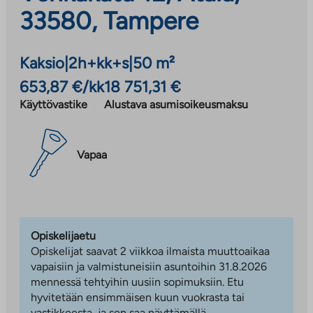
33580, Tampere
Kaksio
|
2h+kk+s
|
50 m²
653,87 €/kk
18 751,31 €
Käyttövastike
Alustava asumisoikeusmaksu
Vapaa
Opiskelijaetu
Opiskelijat saavat 2 viikkoa ilmaista muuttoaikaa
vapaisiin ja valmistuneisiin asuntoihin 31.8.2026
mennessä tehtyihin uusiin sopimuksiin. Etu
hyvitetään ensimmäisen kuun vuokrasta tai
vastikkeesta, ja sen saa näyttämällä