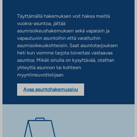
Täyttämällä hakemuksen voit hakea meiltä
vuokra-asuntoa, jättää
asumisoikeushakemuksen sekä vapaisiin ja
vapautuviin asuntoihin että varattuihin
asumisoikeuskohteisiin. Saat asuntotarjouksen
heti kun voimme tarjota toiveitasi vastaavaa
asuntoa. Mikäli sinulla on kysyttävää, otathan
yhteyttä asunnon tai kohteen
myyntineuvottelijaan.
Avaa asuntohakemussivu