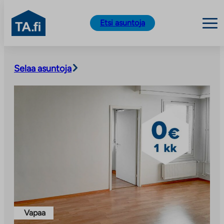
TA.fi
Etsi asuntoja
Siirry
sisältöön
Selaa asuntoja
Vapaa