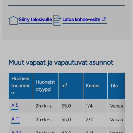
Linkki
Siirry talosivulle
Lataa kohde-esite
vie
ulkopuoliseen
palveluun.
Linkki
aukeaa
Muut vapaat ja vapautuvat asunnot
uuteen
välilehteen
Huoneis
Huoneist
tonumer
m²
Kerros
Tila
otyyppi
o
A 5
2h+k+s
55,0
1/4
Vapaa
A 11
2h+k+s
55,0
2/4
Vapaa
A 22