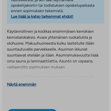
opiskelijakortin tai todistuksen opiskelupaikasta
ennen sopimuksen tekemistä.
Lue lisää ja katso tarkemmat ehdot!
Käytännöllinen ja kodikas ensimmäisen kerroksen
kerrostalokaksio. Avara yhtenäinen ruokailutila ja
olohuone. Makuuhuoneesta kulku lasitetulle itään
suuntautuvalle parvekkeelle. Asunnon ikkunat
suuntaavat etelään ja itään. Asumismukavuutta lisää
oma sauna ja laminaattilattia. Asunto on vapaana,
vastaanotto sopimuksen mukaan.
Vuonna 2005 valmistuneet kerrostalot sijaitsevat
Tampereen Atalassa, josta on hyvät julkiset
Näytä enemmän
kulkuyhteydet keskustaan, yliopistolliselle sairaalalle ja
ammattikorkeakoululle. Atala on rauhallinen ja
luonnonläheinen asuinalue, jonka vieressä ovat
loistavat ulkoilumaastot. Talossa on pesutupa ja