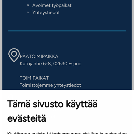
Avoimet työpaikat
Yhteystiedot
PÄÄTOIMIPAIKKA
Kutojantie 6-8, 02630 Espoo
TOIMIPAIKAT
Toimistojemme yhteystiedot
Tämä sivusto käyttää
ASIAKASPALVELUKESKUS
Puh. 045 7734 3777
evästeitä
(arkisin klo 8-16)
info@ta.fi
Käytämme evästeitä tarjoamamme sisällön ja mainosten