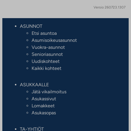
Versio 260723.1307
ASUNNOT
Etsi asuntoa
Asumisoikeusasunnot
Vuokra-asunnot
Senioriasunnot
Uudiskohteet
Kaikki kohteet
ASUKKAALLE
Jätä vikailmoitus
Asukassivut
Lomakkeet
Asukasopas
TA-YHTIÖT