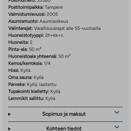
Postinumero:
33580
Postitoimipaikka:
Tampere
Valmistumisvuosi:
2005
Asumismuoto:
Asumisoikeus
Valintarajat:
Varallisuusrajat alle 55-vuotiailla
Huoneistotyyppi:
2h+kk+s
Huoneita:
2
Pinta-ala:
50 m²
Huoneistoala yhteensä:
50 m²
Kerros/kerroksia:
1/4
Hissi:
Kyllä
Oma sauna:
Kyllä
Parveke:
Kyllä, lasitettu
Tupakointi kielletty:
Kyllä
Lemmikit sallittu:
Kyllä
Sopimus ja maksut
Kohteen tiedot