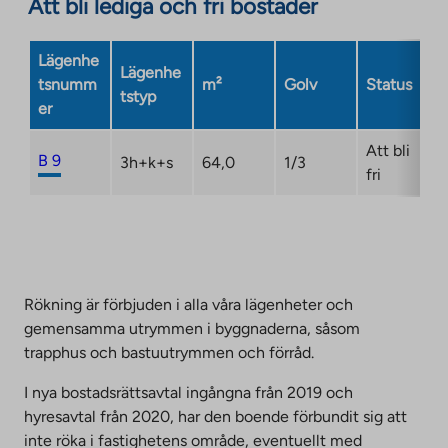
Att bli lediga och fri bostäder
external
site.
Link
Lägenhe
Lägenhe
opens
tsnumm
m²
Golv
Status
tstyp
in
er
a
new
Att bli
B 9
3h+k+s
64,0
1/3
tab
fri
Rökning är förbjuden i alla våra lägenheter och
gemensamma utrymmen i byggnaderna, såsom
trapphus och bastuutrymmen och förråd.
I nya bostadsrättsavtal ingångna från 2019 och
hyresavtal från 2020, har den boende förbundit sig att
inte röka i fastighetens område, eventuellt med