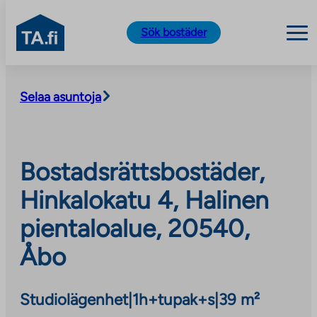
TA.fi
Sök bostäder
Skip
to
Selaa asuntoja
content
Bostadsrättsbostäder,
Hinkalokatu 4, Halinen
pientaloalue, 20540,
Åbo
Studiolägenhet
|
1h+tupak+s
|
39 m²