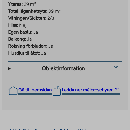
Ytarea:
39 m²
Total lägenhetsyta:
39 m²
Våningen/Skikten:
2/3
Hiss:
Nej
Egen bastu:
Ja
Balkong:
Ja
Rökning förbjuden:
Ja
Husdjur tillåtet:
Ja
Objektinformation
The
Gå till hemsidan
Ladda ner målbroschyren
link
takes
you
to
an