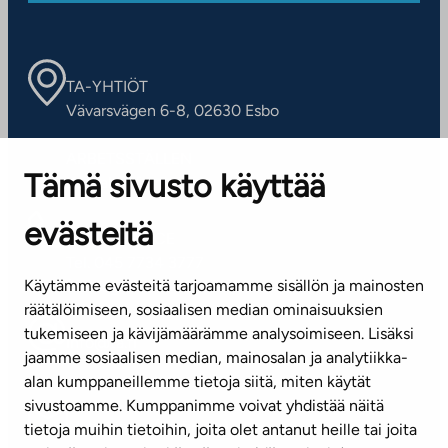
TA-YHTIÖT
Vävarsvägen 6-8, 02630 Esbo
ARBETSSTÄLLEN
Tämä sivusto käyttää
Kontaktinformation
evästeitä
KUNDSERVICE
Tel. 045 7734 3777
Käytämme evästeitä tarjoamamme sisällön ja mainosten
(vardagar kl. 8–16)
räätälöimiseen, sosiaalisen median ominaisuuksien
tukemiseen ja kävijämäärämme analysoimiseen. Lisäksi
info@ta.fi
jaamme sosiaalisen median, mainosalan ja analytiikka-
alan kumppaneillemme tietoja siitä, miten käytät
sivustoamme. Kumppanimme voivat yhdistää näitä
Nyhetsbrev (på finska)
tietoja muihin tietoihin, joita olet antanut heille tai joita