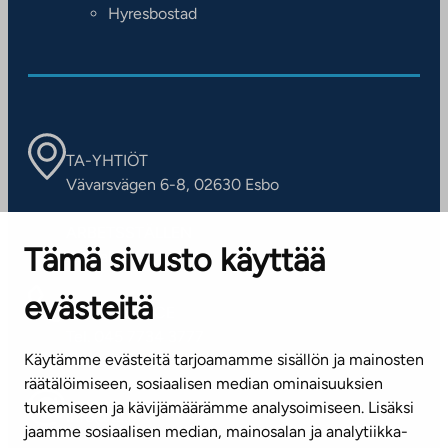
Hyresbostad
TA-YHTIÖT
Vävarsvägen 6-8, 02630 Esbo
ARBETSSTÄLLEN
Tämä sivusto käyttää
Kontaktinformation
evästeitä
KUNDSERVICE
Tel. 045 7734 3777
Käytämme evästeitä tarjoamamme sisällön ja mainosten
(vardagar kl. 8–16)
räätälöimiseen, sosiaalisen median ominaisuuksien
tukemiseen ja kävijämäärämme analysoimiseen. Lisäksi
info@ta.fi
jaamme sosiaalisen median, mainosalan ja analytiikka-