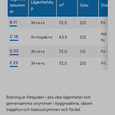
Lägenhetsty
opens
tsnumm
m²
Golv
Status
p
in
er
a
new
B 11
3h+k+s
72,5
2/2
Fri
tab
Att bli
C 18
1h+tupak+s
43,5
2/2
fri
D 20
3h+k+s
72,0
1/2
Fri
E 29
3h+k+s
72,5
2/2
Fri
Rökning är förbjuden i alla våra lägenheter och
gemensamma utrymmen i byggnaderna, såsom
trapphus och bastuutrymmen och förråd.