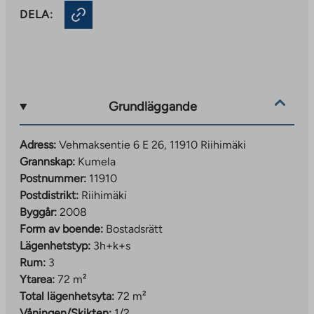
DELA:
Grundläggande
Adress:
Vehmaksentie 6 E 26, 11910 Riihimäki
Grannskap:
Kumela
Postnummer:
11910
Postdistrikt:
Riihimäki
Byggår:
2008
Form av boende:
Bostadsrätt
Lägenhetstyp:
3h+k+s
Rum:
3
Ytarea:
72 m²
Total lägenhetsyta:
72 m²
Våningen/Skikten:
1/2