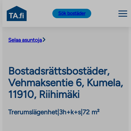
TA.fi
Sök bostäder
Skip
to
Selaa asuntoja
content
Bostadsrättsbostäder,
Vehmaksentie 6, Kumela,
11910, Riihimäki
Trerumslägenhet
|
3h+k+s
|
72 m²