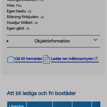
Hiss:
Nej
Egen bastu:
Ja
Rökning förbjuden:
Ja
Husdjur tillåtet:
Ja
Egen gård:
Ja
Objektinformation
The
Gå till hemsidan
Ladda ner målbroschyren
link
takes
you
to
an
Att bli lediga och fri bostäder
external
site.
Link
Lägenhe