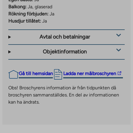
Balkong:
Ja, glaserad
Rökning förbjuden:
Ja
Husdjur tillåtet:
Ja
Avtal och betalningar
Objektinformation
The
Gå till hemsidan
Ladda ner målbroschyren
link
takes
Obs! Broschyrens information är från tidpunkten då
you
broschyren sammanställdes. En del av informationen
to
kan ha ändrats.
an
external
site.
Link