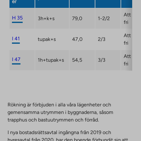
er
Att bli
H 35
3h+k+s
79,0
1-2/2
fri
Att bli
I 41
tupak+s
47,0
2/3
fri
Att bli
I 47
1h+tupak+s
54,5
3/3
fri
Rökning är förbjuden i alla våra lägenheter och
gemensamma utrymmen i byggnaderna, såsom
trapphus och bastuutrymmen och förråd.
I nya bostadsrättsavtal ingångna från 2019 och
hyresavtal från 2020, har den boende förbundit sig att