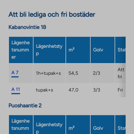
opens
in
Att bli lediga och fri bostäder
a
new
Kabanovintie 18
tab
Lägenhe
Lägenhetsty
tsnumm
m²
Golv
Status
p
er
Att bli
A 7
1h+tupak+s
54,5
2/3
fri
A 11
tupak+s
47,0
3/3
Fri
Puoshaantie 2
Lägenhe
Lägenhetsty
tsnumm
m²
Golv
Status
p