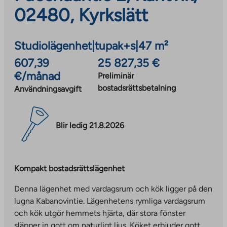
02480, Kyrkslätt
Studiolägenhet
|
tupak+s
|
47 m²
607,39
25 827,35 €
€/månad
Preliminär
bostadsrättsbetalning
Användningsavgift
Blir ledig 21.8.2026
Kompakt bostadsrättslägenhet
Denna lägenhet med vardagsrum och kök ligger på den
lugna Kabanovintie. Lägenhetens rymliga vardagsrum
och kök utgör hemmets hjärta, där stora fönster
släpper in gott om naturligt ljus. Köket erbjuder gott