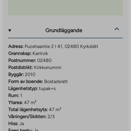
Grundläggande
Adress:
Puoshaantie 2 I 41, 02480 Kyrkslätt
Grannskap:
Kantvik
Postnummer:
02480
Postdistrikt:
Kirkkonummi
Byggår:
2010
Form av boende:
Bostadsrätt
Lägenhetstyp:
tupak+s
Rum:
1
Ytarea:
47 m²
Total lägenhetsyta:
47 m²
Våningen/Skikten:
2/3
Hiss:
Ja
Egen bastu:
Ja