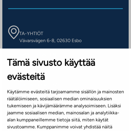
TA-YHTIÖT
Vävarsvägen 6-8, 02630 Esbo
ARBETSSTÄLLEN
Tämä sivusto käyttää
Kontaktinformation
evästeitä
KUNDSERVICE
Tel. 045 7734 3777
Käytämme evästeitä tarjoamamme sisällön ja mainosten
(vardagar kl. 8–16)
räätälöimiseen, sosiaalisen median ominaisuuksien
tukemiseen ja kävijämäärämme analysoimiseen. Lisäksi
info@ta.fi
jaamme sosiaalisen median, mainosalan ja analytiikka-
alan kumppaneillemme tietoja siitä, miten käytät
sivustoamme. Kumppanimme voivat yhdistää näitä