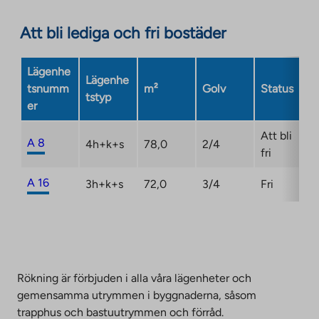
opens
in
Att bli lediga och fri bostäder
a
new
Lägenhe
tab
Lägenhe
tsnumm
m²
Golv
Status
tstyp
er
Att bli
A 8
4h+k+s
78,0
2/4
fri
A 16
3h+k+s
72,0
3/4
Fri
Rökning är förbjuden i alla våra lägenheter och
gemensamma utrymmen i byggnaderna, såsom
trapphus och bastuutrymmen och förråd.