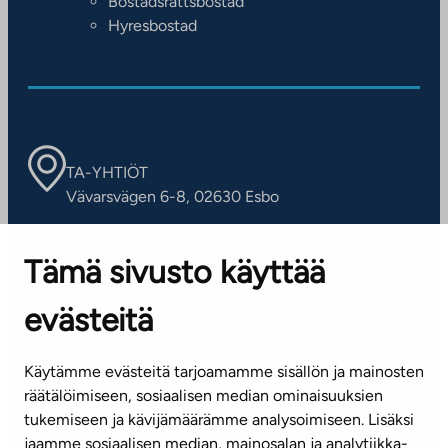
Bostadsrättsbostad
Hyresbostad
TA-YHTIÖT
Vävarsvägen 6-8, 02630 Esbo
ARBETSSTÄLLEN
Tämä sivusto käyttää
Kontaktinformation
evästeitä
KUNDSERVICE
Tel. 045 7734 3777
Käytämme evästeitä tarjoamamme sisällön ja mainosten
(vardagar kl. 8–16)
räätälöimiseen, sosiaalisen median ominaisuuksien
tukemiseen ja kävijämäärämme analysoimiseen. Lisäksi
info@ta.fi
jaamme sosiaalisen median, mainosalan ja analytiikka-