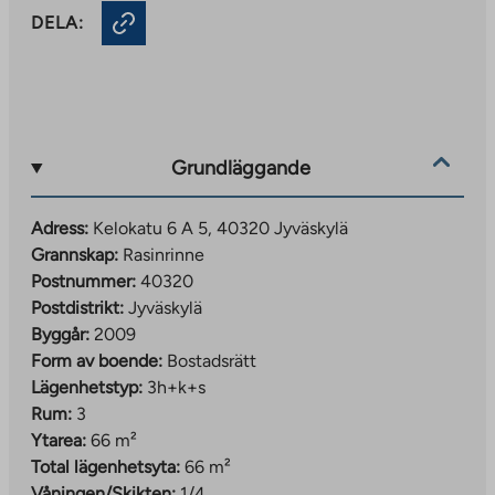
DELA:
Grundläggande
Adress:
Kelokatu 6 A 5, 40320 Jyväskylä
Grannskap:
Rasinrinne
Postnummer:
40320
Postdistrikt:
Jyväskylä
Byggår:
2009
Form av boende:
Bostadsrätt
Lägenhetstyp:
3h+k+s
Rum:
3
Ytarea:
66 m²
Total lägenhetsyta:
66 m²
Våningen/Skikten:
1/4