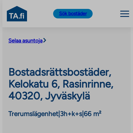
TA.fi
Sök bostäder
Skip
to
Selaa asuntoja
content
Bostadsrättsbostäder,
Kelokatu 6, Rasinrinne,
40320, Jyväskylä
Trerumslägenhet
|
3h+k+s
|
66 m²