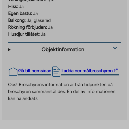
Hiss:
Ja
Egen bastu:
Ja
Balkong:
Ja, glaserad
Rökning förbjuden:
Ja
Husdjur tillåtet:
Ja
Objektinformation
The
Gå till hemsidan
Ladda ner målbroschyren
link
takes
Obs! Broschyrens information är från tidpunkten då
you
broschyren sammanställdes. En del av informationen
to
kan ha ändrats.
an
external
site.
Link