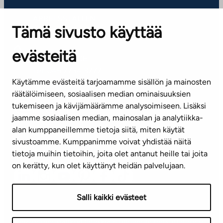
ARBETSSTÄLLEN
Tämä sivusto käyttää
Kontaktinformation
evästeitä
KUNDSERVICE
Tel. 045 7734 3777
Käytämme evästeitä tarjoamamme sisällön ja mainosten
(vardagar kl. 8–16)
räätälöimiseen, sosiaalisen median ominaisuuksien
tukemiseen ja kävijämäärämme analysoimiseen. Lisäksi
info@ta.fi
jaamme sosiaalisen median, mainosalan ja analytiikka-
alan kumppaneillemme tietoja siitä, miten käytät
sivustoamme. Kumppanimme voivat yhdistää näitä
Nyhetsbrev (på finska)
tietoja muihin tietoihin, joita olet antanut heille tai joita
on kerätty, kun olet käyttänyt heidän palvelujaan.
Salli kaikki evästeet
Användningsvillkor
Dataskydd
Tillgänglighetsutlåtande