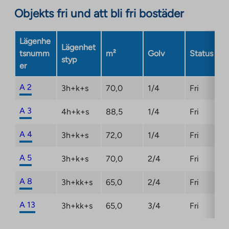
opens
Objekts fri und att bli fri bostäder
in
a
Lägenhe
new
Lägenhet
tsnumm
m²
Golv
Status
tab
styp
er
A 2
3h+k+s
70,0
1/4
Fri
A 3
4h+k+s
88,5
1/4
Fri
A 4
3h+k+s
72,0
1/4
Fri
A 5
3h+k+s
70,0
2/4
Fri
A 8
3h+kk+s
65,0
2/4
Fri
A 13
3h+kk+s
65,0
3/4
Fri