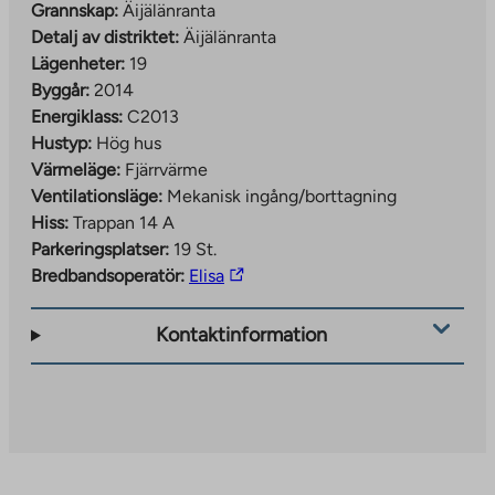
Grannskap:
Äijälänranta
Detalj av distriktet:
Äijälänranta
Lägenheter:
19
Byggår:
2014
Energiklass:
C2013
Hustyp:
Hög hus
Värmeläge:
Fjärrvärme
Ventilationsläge:
Mekanisk ingång/borttagning
Hiss:
Trappan 14 A
Parkeringsplatser:
19 St.
The
Bredbandsoperatör:
Elisa
link
takes
Kontaktinformation
you
to
an
external
site.
Link