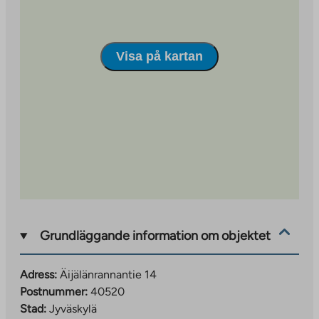
new
tab
Visa på kartan
Grundläggande information om objektet
Adress:
Äijälänrannantie 14
Postnummer:
40520
Stad:
Jyväskylä