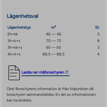
Äijälänranta-området ligger cirka 5 kilometer från
Jyväskylä centrum. En lokal butik ligger 350 meter bort
Lägenhetsval
och en större livsmedelsbutik ligger 1 km bort.
Avståndet till Vaajakoskis tjänster är 4,5 km och till
Lägenhetstyp
m²
St.
Kuokkalas tjänster är det cirka 3 km.
2h+kk
46 — 46
5
Fastigheten har bredband, med en grundhastighet på
3h+k+s
70 — 72
8
50 Mbit/s inkluderad i hyran.
3h+kk+s
65 — 65
3
4h+k+s
88,5 — 88,5
4
The
Ladda ner målbroschyren
link
takes
Obs! Broschyrens information är från tidpunkten då
you
broschyren sammanställdes. En del av informationen
to
kan ha ändrats.
an
external