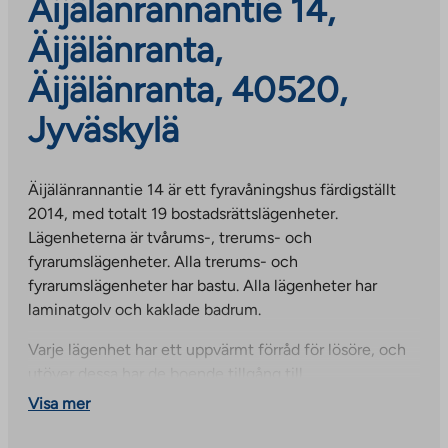
Äijälänrannantie 14,
Äijälänranta,
Äijälänranta, 40520,
Jyväskylä
Äijälänrannantie 14 är ett fyravåningshus färdigställt
2014, med totalt 19 bostadsrättslägenheter.
Lägenheterna är tvårums-, trerums- och
fyrarumslägenheter. Alla trerums- och
fyrarumslägenheter har bastu. Alla lägenheter har
laminatgolv och kaklade badrum.
Varje lägenhet har ett uppvärmt förråd för lösöre, och
utöver dessa har de boende tillgång till
lägenhetsspecifika kylförråd. Parkeringsplatserna är
Visa mer
öppna ytor. Tomten ligger nära Jyväsjärvi, mellan
Äijälänranta bostadsmässområde och Viherlandia.