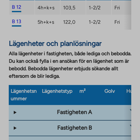
B 12
4h+k+s
103,5
1-2/2
Fri
B 13
5h+k+s
122,0
1-2/2
Fri
Lägenheter och planlösningar
Alla lägenheter i fastigheten, både lediga och bebodda.
Du kan också fylla i en ansökan för en lägenhet som är
bebodd. Bebodda lägenheter erbjuds sökande allt
eftersom de blir lediga.
Lägenhetsn
Lägenhetstyp
m²
Golv
Husty
ummer
Fastigheten A
Fastigheten B