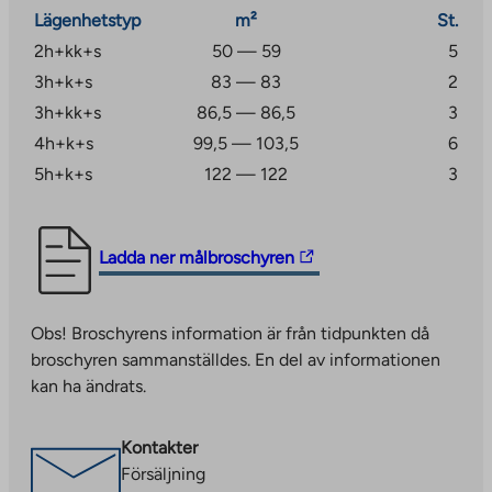
Lägenhetstyp
m²
St.
2h+kk+s
50 — 59
5
3h+k+s
83 — 83
2
3h+kk+s
86,5 — 86,5
3
4h+k+s
99,5 — 103,5
6
5h+k+s
122 — 122
3
The
Ladda ner målbroschyren
link
takes
Obs! Broschyrens information är från tidpunkten då
you
broschyren sammanställdes. En del av informationen
to
kan ha ändrats.
an
external
site.
Kontakter
Link
Försäljning