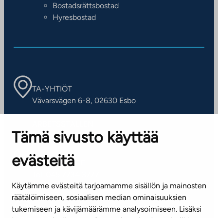
Bostadsrättsbostad
Hyresbostad
TA-YHTIÖT
Vävarsvägen 6-8, 02630 Esbo
ARBETSSTÄLLEN
Tämä sivusto käyttää
Kontaktinformation
evästeitä
KUNDSERVICE
Tel. 045 7734 3777
Käytämme evästeitä tarjoamamme sisällön ja mainosten
(vardagar kl. 8–16)
räätälöimiseen, sosiaalisen median ominaisuuksien
tukemiseen ja kävijämäärämme analysoimiseen. Lisäksi
info@ta.fi