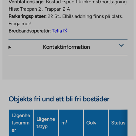
Ventilationsläge:
Bostad -specifik inkomst/borttagning
Hiss:
Trappan 2 , Trappan 2 A
Parkeringsplatser:
22 St..
Elbilsladdning finns på plats.
Fråga mer!
The
Bredbandsoperatör:
Telia
link
takes
Kontaktinformation
you
to
an
external
site.
Link
opens
Objekts fri und att bli fri bostäder
in
a
Lägenhe
new
Lägenhe
tsnumm
m²
Golv
Status
tab
tstyp
er