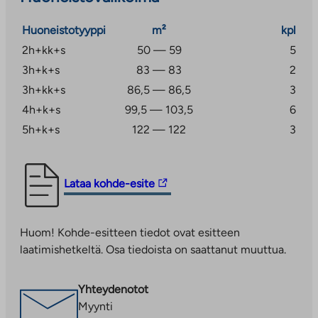
Huoneistotyyppi
m²
kpl
2h+kk+s
50 — 59
5
3h+k+s
83 — 83
2
3h+kk+s
86,5 — 86,5
3
4h+k+s
99,5 — 103,5
6
5h+k+s
122 — 122
3
Linkki
Lataa kohde-esite
vie
ulkopuoliseen
Huom! Kohde-esitteen tiedot ovat esitteen
palveluun.
laatimishetkeltä. Osa tiedoista on saattanut muuttua.
Linkki
aukeaa
uuteen
Yhteydenotot
välilehteen
Myynti