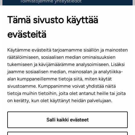
Toimistojemme yhteystiedot
Tämä sivusto käyttää
ASIAKASPALVELUKESKUS
Puh. 045 7734 3777
evästeitä
(arkisin klo 8-16)
info@ta.fi
Käytämme evästeitä tarjoamamme sisällön ja mainosten
räätälöimiseen, sosiaalisen median ominaisuuksien
tukemiseen ja kävijämäärämme analysoimiseen. Lisäksi
jaamme sosiaalisen median, mainosalan ja analytiikka-
Tilaa uutiskirje
alan kumppaneillemme tietoja siitä, miten käytät
sivustoamme. Kumppanimme voivat yhdistää näitä
Mediapankki
tietoja muihin tietoihin, joita olet antanut heille tai joita
on kerätty, kun olet käyttänyt heidän palvelujaan.
Käyttöehdot
Tietosuojaseloste
Saavutettavuusseloste
Salli kaikki evästeet
Näytä evästeasetukseni