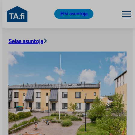
TA.fi
Etsi asuntoja
Siirry
sisältöön
Selaa asuntoja