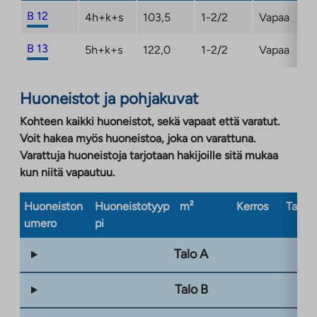
B 12
4h+k+s
103,5
1-2/2
Vapaa
B 13
5h+k+s
122,0
1-2/2
Vapaa
Huoneistot ja pohjakuvat
Kohteen kaikki huoneistot, sekä vapaat että varatut.
Voit hakea myös huoneistoa, joka on varattuna.
Varattuja huoneistoja tarjotaan hakijoille sitä mukaa
kun niitä vapautuu.
Huoneiston
Huoneistotyyp
m²
Kerros
Taloty
umero
pi
Talo A
Talo B