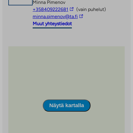
Minna Pimenov
Linkki
+358409222681
(vain puhelut)
vie
Linkki
minna.pimenov@ta.fi
ulkopuoliseen
vie
Muut yhteystiedot
palveluun
ulkopuoliseen
palveluun
Näytä kartalla