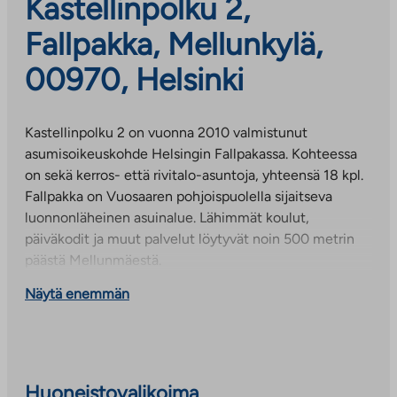
Kastellinpolku 2,
Fallpakka, Mellunkylä,
00970, Helsinki
Kastellinpolku 2 on vuonna 2010 valmistunut
asumisoikeuskohde Helsingin Fallpakassa. Kohteessa
on sekä kerros- että rivitalo-asuntoja, yhteensä 18 kpl.
Fallpakka on Vuosaaren pohjoispuolella sijaitseva
luonnonläheinen asuinalue. Lähimmät koulut,
päiväkodit ja muut palvelut löytyvät noin 500 metrin
päästä Mellunmäestä.
Näytä enemmän
Huoneistovalikoima