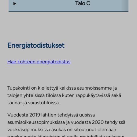
Talo C
Energiatodistukset
Hae kohteen energiatodistus
Tupakointi on kiellettyä kaikissa asunnoissamme ja
talojen yhteisissä tiloissa kuten rappukäytävissä sekä
sauna- ja varastotiloissa.
Vuodesta 2019 lähtien tehdyissä uusissa
asumisoikeussopimuksissa ja vuodesta 2020 tehdyissä
vuokrasopimuksissa asukas on sitoutunut olemaan
tupakoimatta kiinteistön alueella mahdollista erikseen