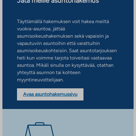
Jätä meille asuntohakemus
Täyttämällä hakemuksen voit hakea meiltä
vuokra-asuntoa, jättää
asumisoikeushakemuksen sekä vapaisiin ja
vapautuviin asuntoihin että varattuihin
asumisoikeuskohteisiin. Saat asuntotarjouksen
heti kun voimme tarjota toiveitasi vastaavaa
asuntoa. Mikäli sinulla on kysyttävää, otathan
yhteyttä asunnon tai kohteen
myyntineuvottelijaan.
Avaa asuntohakemussivu