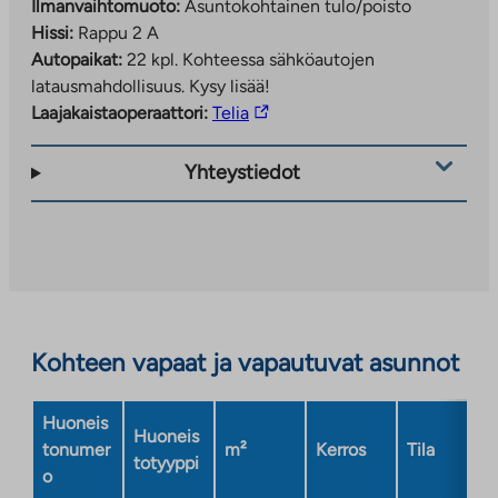
Ilmanvaihtomuoto:
Asuntokohtainen tulo/poisto
Hissi:
Rappu 2 A
Autopaikat:
22 kpl.
Kohteessa sähköautojen
latausmahdollisuus. Kysy lisää!
Linkki
Laajakaistaoperaattori:
Telia
vie
ulkopuoliseen
Yhteystiedot
palveluun.
Linkki
aukeaa
uuteen
välilehteen
Kohteen vapaat ja vapautuvat asunnot
Huoneis
Huoneis
tonumer
m²
Kerros
Tila
totyyppi
o