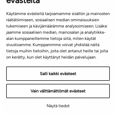
evästeitä
KUNDSERVICE
Tel. 045 7734 3777
Käytämme evästeitä tarjoamamme sisällön ja mainosten
(vardagar kl. 8–16)
räätälöimiseen, sosiaalisen median ominaisuuksien
tukemiseen ja kävijämäärämme analysoimiseen. Lisäksi
info@ta.fi
jaamme sosiaalisen median, mainosalan ja analytiikka-
alan kumppaneillemme tietoja siitä, miten käytät
sivustoamme. Kumppanimme voivat yhdistää näitä
Nyhetsbrev (på finska)
tietoja muihin tietoihin, joita olet antanut heille tai joita
on kerätty, kun olet käyttänyt heidän palvelujaan.
Salli kaikki evästeet
Användningsvillkor
Dataskydd
Tillgänglighetsutlåtande
Vain välttämättömät evästeet
Copyright © 2026 TA-Yhtiöt | Vi förbehåller oss rätten
Näytä tiedot
till ändringar