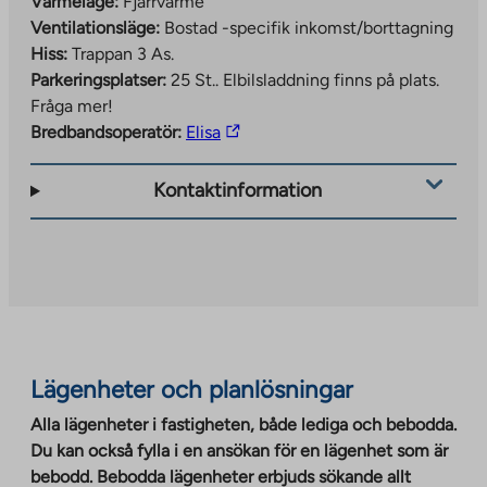
Värmeläge:
Fjärrvärme
Ventilationsläge:
Bostad -specifik inkomst/borttagning
Hiss:
Trappan 3 As.
Parkeringsplatser:
25 St..
Elbilsladdning finns på plats.
Fråga mer!
The
Bredbandsoperatör:
Elisa
link
takes
Kontaktinformation
you
to
an
external
site.
Link
opens
Lägenheter och planlösningar
in
a
Alla lägenheter i fastigheten, både lediga och bebodda.
new
Du kan också fylla i en ansökan för en lägenhet som är
tab
bebodd. Bebodda lägenheter erbjuds sökande allt