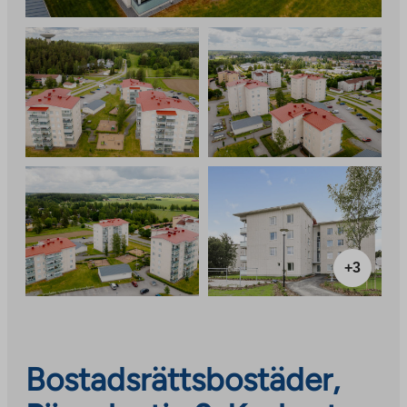
+3
Bostadsrättsbostäder,