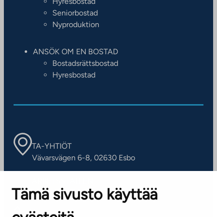
Hyresbostad
Seniorbostad
Nyproduktion
ANSÖK OM EN BOSTAD
Bostadsrättsbostad
Hyresbostad
TA-YHTIÖT
Vävarsvägen 6-8, 02630 Esbo
ARBETSSTÄLLEN
Tämä sivusto käyttää
Kontaktinformation