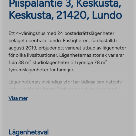
Piispalantie 3, Keskusta,
Keskusta, 21420, Lundo
Ett 4-våningshus med 24 bostadsrättslägenheter
beläget i centrala Lundo. Fastigheten, färdigställd i
augusti 2019, erbjuder ett varierat utbud av lägenheter
för olika livssituationer. Lägenheternas storlek varierar
från 38 m² studiolägenheter till rymliga 78 m²
fyrrumslägenheter för familjer.
Lägenheternas invändiga ytor har tidlösa laminatgolv
och vitmålade väggar. Badrummen är kaklade med
moderna kakelalternativ och alla lägenheter har egen
Visa mer
bastu, förutom 42 m² studiolägenheten. Badrummen
har spegelskåp med lampa och diskhoskåp. Köken är
utrustade med keramikhäll och alla lägenheter har
plats för diskmaskin, mikrovågsugn, tvättmaskin och
Lägenhetsval
torktumlare. Lägenheterna har balkonger och fönstren