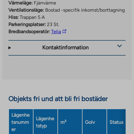
Värmeläge:
Fjärrvärme
Ventilationsläge:
Bostad -specifik inkomst/borttagning
Hiss:
Trappan 5 A
Parkeringsplatser:
23 St.
The
Bredbandsoperatör:
Telia
link
takes
Kontaktinformation
you
to
an
external
site.
Link
opens
Objekts fri und att bli fri bostäder
in
a
Lägenhe
new
Lägenhe
tsnumm
m²
Golv
Status
tab
tstyp
er