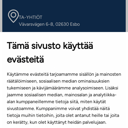
TA-YHTIÖT
Vävarsvägen 6-8, 02630 Esbo
ARBETSSTÄLLEN
Tämä sivusto käyttää
Kontaktinformation
evästeitä
KUNDSERVICE
Tel. 045 7734 3777
Käytämme evästeitä tarjoamamme sisällön ja mainosten
(vardagar kl. 8–16)
räätälöimiseen, sosiaalisen median ominaisuuksien
tukemiseen ja kävijämäärämme analysoimiseen. Lisäksi
info@ta.fi
jaamme sosiaalisen median, mainosalan ja analytiikka-
alan kumppaneillemme tietoja siitä, miten käytät
sivustoamme. Kumppanimme voivat yhdistää näitä
Nyhetsbrev (på finska)
tietoja muihin tietoihin, joita olet antanut heille tai joita
on kerätty, kun olet käyttänyt heidän palvelujaan.