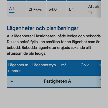
Att bli
A 1
2h+k+s
54,0
1/4
fri
Lägenheter och planlösningar
Alla lägenheter i fastigheten, både lediga och bebodda.
Du kan också fylla i en ansökan för en lägenhet som är
bebodd. Bebodda lägenheter erbjuds sökande allt
eftersom de blir lediga.
Lägenhetsn
Lägenhetstyp
m²
Golv
Husty
ummer
Fastigheten A