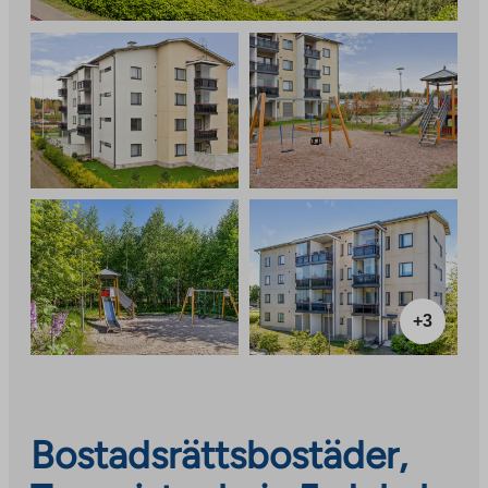
+3
Bostadsrättsbostäder,