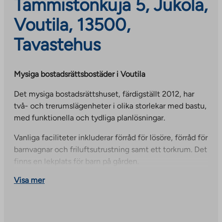
Tammistonkuja 5, Jukola,
Voutila, 13500,
Tavastehus
Mysiga bostadsrättsbostäder i Voutila
Det mysiga bostadsrättshuset, färdigställt 2012, har
två- och trerumslägenheter i olika storlekar med bastu,
med funktionella och tydliga planlösningar.
Vanliga faciliteter inkluderar förråd för lösöre, förråd för
barnvagnar och friluftsutrustning samt ett torkrum. Det
finns en lekplats för barn på gården.
Visa mer
Det finns en grundskola och gymnasieskola, samt
daghem, inom gångavstånd. I närheten finns också en
butik, apotek och centralsjukhus. Stadskärnan ligger
cirka 3,5 kilometer bort.