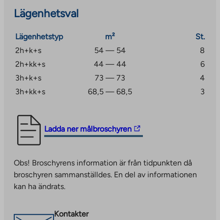
Lägenhetsval
Ahvenistos storslagna natur- och idrottscenter ligger
inte heller långt borta. Detta bostadsområde är
Lägenhetstyp
m²
St.
idealiskt för dig som gillar träning och friluftsliv.
2h+k+s
54 — 54
8
Lär känna Tavastehus och vårt bostadserbjudande
2h+kk+s
44 — 44
6
bättre: https://ta.fi/ajankohtaista/795-vehrea-
3h+k+s
73 — 73
4
kulttuurkaupunki-hameenlinna-on-sopivan-koonka-
3h+kk+s
68,5 — 68,5
3
paikka-asua
The
Ladda ner målbroschyren
link
takes
Obs! Broschyrens information är från tidpunkten då
you
broschyren sammanställdes. En del av informationen
to
kan ha ändrats.
an
external
site.
Kontakter