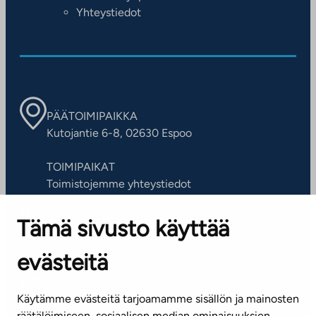
Yhteystiedot
PÄÄTOIMIPAIKKA
Kutojantie 6-8, 02630 Espoo
TOIMIPAIKAT
Toimistojemme yhteystiedot
Tämä sivusto käyttää
ASIAKASPALVELUKESKUS
Puh. 045 7734 3777
evästeitä
(arkisin klo 8-16)
info@ta.fi
Käytämme evästeitä tarjoamamme sisällön ja mainosten
räätälöimiseen, sosiaalisen median ominaisuuksien