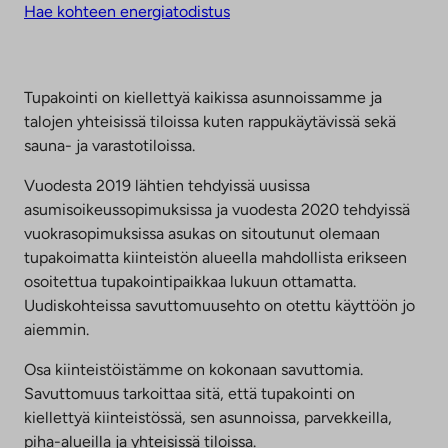
Hae kohteen energiatodistus
Tupakointi on kiellettyä kaikissa asunnoissamme ja
talojen yhteisissä tiloissa kuten rappukäytävissä sekä
sauna- ja varastotiloissa.
Vuodesta 2019 lähtien tehdyissä uusissa
asumisoikeussopimuksissa ja vuodesta 2020 tehdyissä
vuokrasopimuksissa asukas on sitoutunut olemaan
tupakoimatta kiinteistön alueella mahdollista erikseen
osoitettua tupakointipaikkaa lukuun ottamatta.
Uudiskohteissa savuttomuusehto on otettu käyttöön jo
aiemmin.
Osa kiinteistöistämme on kokonaan savuttomia.
Savuttomuus tarkoittaa sitä, että tupakointi on
kiellettyä kiinteistössä, sen asunnoissa, parvekkeilla,
piha-alueilla ja yhteisissä tiloissa.