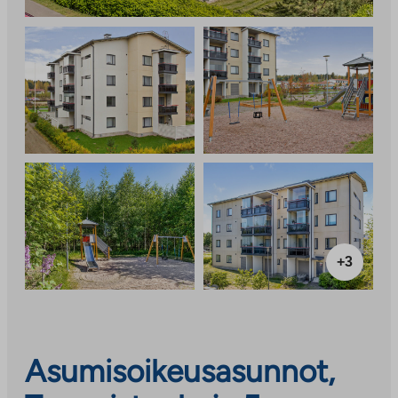
+3
Asumisoikeusasunnot,