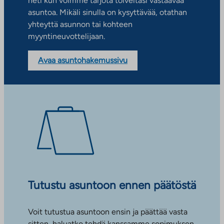
heti kun voimme tarjota toiveitasi vastaavaa
asuntoa. Mikäli sinulla on kysyttävää, otathan
yhteyttä asunnon tai kohteen
myyntineuvottelijaan.
Avaa asuntohakemussivu
Tutustu asuntoon ennen päätöstä
Voit tutustua asuntoon ensin ja päättää vasta
sitten, haluatko tehdä kanssamme sopimuksen.