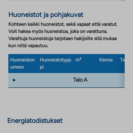
Huoneistot ja pohjakuvat
Kohteen kaikki huoneistot, sekä vapaat että varatut.
Voit hakea myös huoneistoa, joka on varattuna.
Varattuja huoneistoja tarjotaan hakijoille sitä mukaa
kun niitä vapautuu.
Huoneiston
Huoneistotyyp
m²
Kerros
Taloty
umero
pi
Talo A
Energiatodistukset