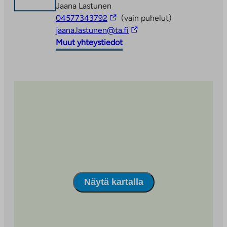
Jaana Lastunen
Linkki
04577343792
(vain puhelut)
vie
Linkki
jaana.lastunen@ta.fi
ulkopuoliseen
vie
Muut yhteystiedot
palveluun
ulkopuoliseen
palveluun
Näytä kartalla