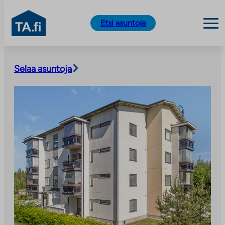
TA.fi
Etsi asuntoja
Siirry
sisältöön
Selaa asuntoja