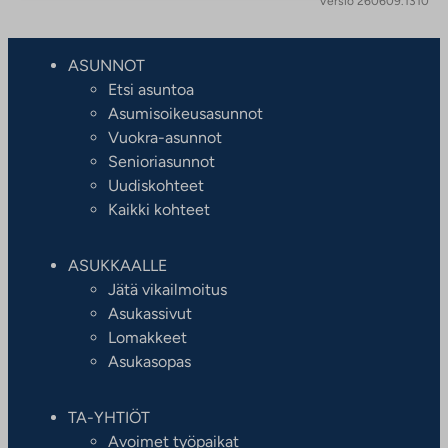
Versio 260609.1310
ASUNNOT
Etsi asuntoa
Asumisoikeusasunnot
Vuokra-asunnot
Senioriasunnot
Uudiskohteet
Kaikki kohteet
ASUKKAALLE
Jätä vikailmoitus
Asukassivut
Lomakkeet
Asukasopas
TA-YHTIÖT
Avoimet työpaikat