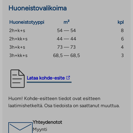
Huoneistovalikoima
Ahveniston upea luonto- ja urheilukeskittymäkään ei
ole kaukana. Tämä asuinalue sopiikin erinomaisesti
Huoneistotyyppi
m²
kpl
kuntoilua ja ulkoilua harrastavalle.
2h+k+s
54 — 54
8
Tutustu paremmin Hämeenlinnaan ja
2h+kk+s
44 — 44
6
asuntotarjontaamme: https://ta.fi/ajankohtaista/795-
3h+k+s
73 — 73
4
vehrea-kulttuurikaupunki-hameenlinna-on-sopivan-
3h+kk+s
68,5 — 68,5
3
kokoinen-paikka-asua
Linkki
Lataa kohde-esite
vie
ulkopuoliseen
Huom! Kohde-esitteen tiedot ovat esitteen
palveluun.
laatimishetkeltä. Osa tiedoista on saattanut muuttua.
Linkki
aukeaa
uuteen
Yhteydenotot
välilehteen
Myynti