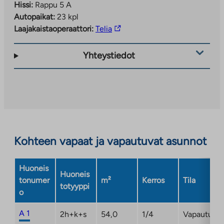
Hissi:
Rappu 5 A
Autopaikat:
23 kpl
Linkki
Laajakaistaoperaattori:
Telia
vie
ulkopuoliseen
Yhteystiedot
palveluun.
Linkki
aukeaa
uuteen
välilehteen
Kohteen vapaat ja vapautuvat asunnot
Huoneis
Huoneis
tonumer
m²
Kerros
Tila
totyyppi
o
A 1
2h+k+s
54,0
1/4
Vapautuma