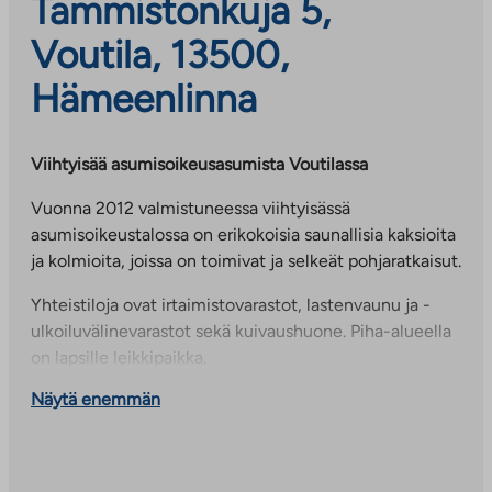
Tammistonkuja 5,
Voutila, 13500,
Hämeenlinna
Viihtyisää asumisoikeusasumista Voutilassa
Vuonna 2012 valmistuneessa viihtyisässä
asumisoikeustalossa on erikokoisia saunallisia kaksioita
ja kolmioita, joissa on toimivat ja selkeät pohjaratkaisut.
Yhteistiloja ovat irtaimistovarastot, lastenvaunu ja -
ulkoiluvälinevarastot sekä kuivaushuone. Piha-alueella
on lapsille leikkipaikka.
Näytä enemmän
Kävelyetäisyydellä on ala- ja yläkoulu sekä päiväkoteja.
Lähellä on myös mm. kauppa, apteekki ja
keskussairaala. Keskustaan on matkaa noin 3,5
kilometriä.