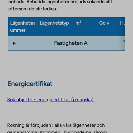
bebodd. Bebodda lägenheter erbjuds sökande allt
eftersom de blir lediga.
Lägenhetsn
Lägenhetstyp
m²
Golv
Husty
ummer
Fastigheten A
Energicertifikat
Sök objektets energicertifikat (på finska)
Rökning är förbjuden i alla våra lägenheter och
gemensamma utrymmen i byggnaderna, såsom