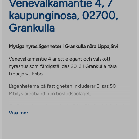
Venevalkamantie 4, 7
kaupunginosa, 02700,
Grankulla
Mysiga hyreslägenheter i Grankulla nära Lippajärvi
Venevalkamantie 4 är ett elegant och välskött
hyreshus som färdigställdes 2013 i Grankulla nära
Lippajärvi, Esbo.
Lägenheterna på fastigheten inkluderar Elisas 50
Mbit/s bredband från bostadsbolaget.
Omfattande service och utmärkta friluftsaktiviteter i
Visa mer
närheten
Grunkullaområdet erbjuder omfattande service. Både
finsk- och svenskspråkiga skolor och daghem finns