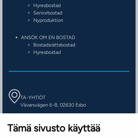
Hyresbostad
Seniorbostad
Nyproduktion
ANSÖK OM EN BOSTAD
Bostadsrättsbostad
Hyresbostad
TA-YHTIÖT
Vävarsvägen 6-8, 02630 Esbo
ARBETSSTÄLLEN
Tämä sivusto käyttää
Kontaktinformation