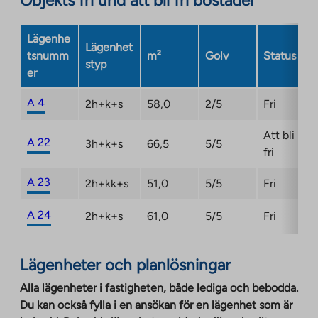
Objekts fri und att bli fri bostäder
in
a
Lägenhe
new
Lägenhet
tsnumm
m²
Golv
Status
tab
styp
er
A 4
2h+k+s
58,0
2/5
Fri
Att bli
A 22
3h+k+s
66,5
5/5
fri
A 23
2h+kk+s
51,0
5/5
Fri
A 24
2h+k+s
61,0
5/5
Fri
Lägenheter och planlösningar
Alla lägenheter i fastigheten, både lediga och bebodda.
Du kan också fylla i en ansökan för en lägenhet som är