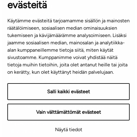
evästeitä
KUNDSERVICE
Tel. 045 7734 3777
Käytämme evästeitä tarjoamamme sisällön ja mainosten
(vardagar kl. 8–16)
räätälöimiseen, sosiaalisen median ominaisuuksien
tukemiseen ja kävijämäärämme analysoimiseen. Lisäksi
info@ta.fi
jaamme sosiaalisen median, mainosalan ja analytiikka-
alan kumppaneillemme tietoja siitä, miten käytät
sivustoamme. Kumppanimme voivat yhdistää näitä
Nyhetsbrev (på finska)
tietoja muihin tietoihin, joita olet antanut heille tai joita
on kerätty, kun olet käyttänyt heidän palvelujaan.
Salli kaikki evästeet
Användningsvillkor
Dataskydd
Tillgänglighetsutlåtande
Vain välttämättömät evästeet
Copyright © 2026 TA-Yhtiöt | Vi förbehåller oss rätten
Näytä tiedot
till ändringar