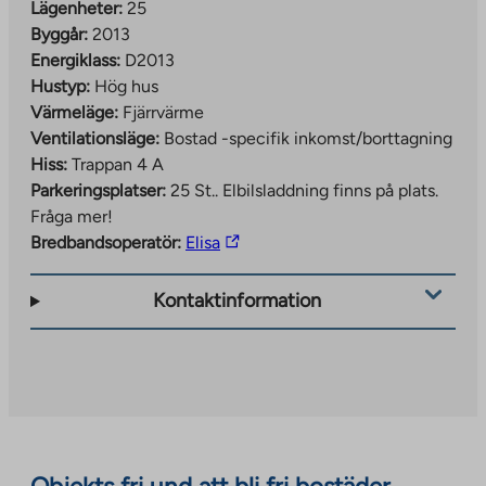
Lägenheter:
25
Byggår:
2013
Energiklass:
D2013
Hustyp:
Hög hus
Värmeläge:
Fjärrvärme
Ventilationsläge:
Bostad -specifik inkomst/borttagning
Hiss:
Trappan 4 A
Parkeringsplatser:
25 St..
Elbilsladdning finns på plats.
Fråga mer!
The
Bredbandsoperatör:
Elisa
link
takes
Kontaktinformation
you
to
an
external
site.
Link
opens