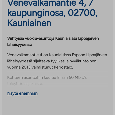
Venevalkamantie 4, 7
kaupunginosa, 02700,
Kauniainen
Viihtyisiä vuokra-asuntoja Kauniaisissa Lippajärven
läheisyydessä
Venevalkamantie 4 on Kauniaisissa Espoon Lippajärven
läheisyydessä sijaitseva tyylikäs ja hyväkuntoinen
vuonna 2013 valmistunut kerrostalo.
Kohteen asuntoihin kuuluu Elisan 50 Mbit/s
taloyhtiölaajakaista.
Näytä enemmän
Kattavat palvelut ja erinomaiset ulkoilumahdollisuudet
lähietäisyydellä
Kauniaisten alueelta löytyy kattavat palvelut. Sekä