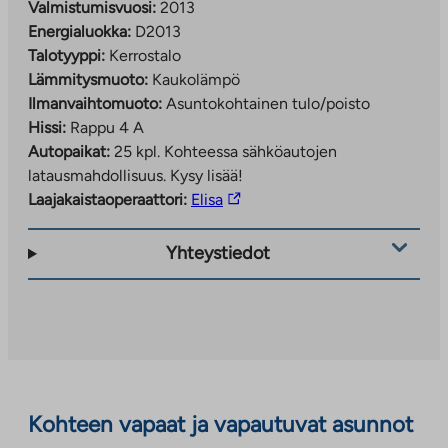
Valmistumisvuosi:
2013
Energialuokka:
D2013
Talotyyppi:
Kerrostalo
Lämmitysmuoto:
Kaukolämpö
Ilmanvaihtomuoto:
Asuntokohtainen tulo/poisto
Hissi:
Rappu 4 A
Autopaikat:
25 kpl.
Kohteessa sähköautojen
latausmahdollisuus. Kysy lisää!
Linkki
Laajakaistaoperaattori:
Elisa
vie
ulkopuoliseen
Yhteystiedot
palveluun.
Linkki
aukeaa
uuteen
välilehteen
Kohteen vapaat ja vapautuvat asunnot