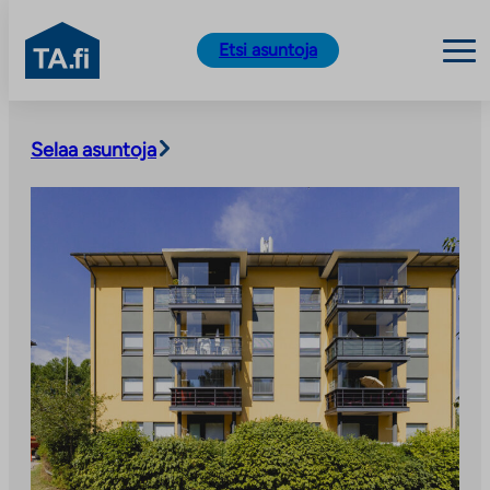
TA.fi
Etsi asuntoja
Siirry
sisältöön
Selaa asuntoja