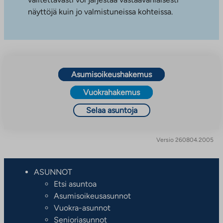
näyttöjä kuin jo valmistuneissa kohteissa.
Asumisoikeushakemus
Vuokrahakemus
Selaa asuntoja
Versio 260804.2005
ASUNNOT
Etsi asuntoa
Asumisoikeusasunnot
Vuokra-asunnot
Senioriasunnot