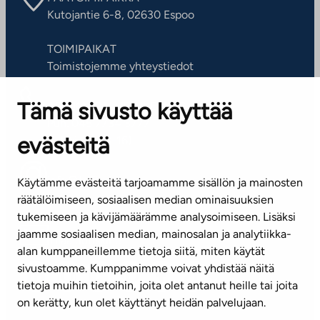
Kutojantie 6-8, 02630 Espoo
TOIMIPAIKAT
Toimistojemme yhteystiedot
Tämä sivusto käyttää
ASIAKASPALVELUKESKUS
Puh. 045 7734 3777
evästeitä
(arkisin klo 8-16)
info@ta.fi
Käytämme evästeitä tarjoamamme sisällön ja mainosten
räätälöimiseen, sosiaalisen median ominaisuuksien
tukemiseen ja kävijämäärämme analysoimiseen. Lisäksi
jaamme sosiaalisen median, mainosalan ja analytiikka-
Tilaa uutiskirje
alan kumppaneillemme tietoja siitä, miten käytät
sivustoamme. Kumppanimme voivat yhdistää näitä
Mediapankki
tietoja muihin tietoihin, joita olet antanut heille tai joita
on kerätty, kun olet käyttänyt heidän palvelujaan.