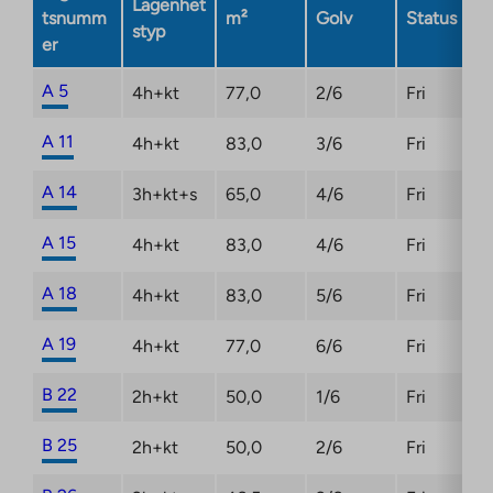
new
Lägenhet
tsnumm
m²
Golv
Status
tab
styp
er
A 5
4h+kt
77,0
2/6
Fri
A 11
4h+kt
83,0
3/6
Fri
A 14
3h+kt+s
65,0
4/6
Fri
A 15
4h+kt
83,0
4/6
Fri
A 18
4h+kt
83,0
5/6
Fri
A 19
4h+kt
77,0
6/6
Fri
B 22
2h+kt
50,0
1/6
Fri
B 25
2h+kt
50,0
2/6
Fri