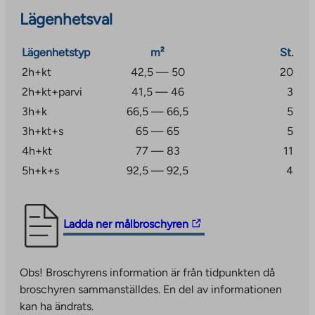
lägenheter har en terrass med glasräcke utan glas.
Lägenhetsval
Några av lägenheterna har även egen bastu, som du
kan njuta av om du vill.
Lägenhetstyp
m²
St.
2h+kt
42,5 — 50
20
De boende har tillgång till en mängd olika
2h+kt+parvi
41,5 — 46
3
gemensamma faciliteter, såsom tvättstuga, klubbrum,
torkrum, förråd och en husbastu med takterrass.
3h+k
66,5 — 66,5
5
Dessutom har varje lägenhet ett förråd för personliga
3h+kt+s
65 — 65
5
tillhörigheter. Det finns 29 parkeringsplatser och de
4h+kt
77 — 83
11
ligger på den intilliggande tomten, i en
5h+k+s
92,5 — 92,5
4
parkeringsanläggning som ägs av Järvenpää stad.
Parkeringsplatserna hyrs ut av operatören.
Ett utvecklande bostadsområde nära daglig service
The
Ladda ner målbroschyren
link
Viulukonsertonkuja bostadsrättslägenheter ligger i den
takes
södra delen av Järvenpää, i Ainola-området.
Obs! Broschyrens information är från tidpunkten då
you
Bostadsområdet ligger drygt 2,5 kilometer från
broschyren sammanställdes. En del av informationen
to
Träskända centrum.
kan ha ändrats.
an