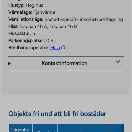
Hustyp:
Hög hus
Värmeläge:
Fjärrvärme
Ventilationsläge:
Bostad -specifik inkomst/borttagning
Hiss:
Trappan 4b A, Trappan 4b B
Husbastu:
Ja
Parkeringsplatser:
0 St.
The
Bredbandsoperatör:
Elisa
link
takes
Kontaktinformation
you
to
an
external
site.
Link
opens
Objekts fri und att bli fri bostäder
in
a
Lägenhe