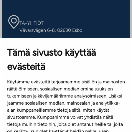
TA-YHTIÖT
Vävarsvägen 6-8, 02630 Esbo
ARBETSSTÄLLEN
Tämä sivusto käyttää
Kontaktinformation
evästeitä
KUNDSERVICE
Tel. 045 7734 3777
Käytämme evästeitä tarjoamamme sisällön ja mainosten
(vardagar kl. 8–16)
räätälöimiseen, sosiaalisen median ominaisuuksien
tukemiseen ja kävijämäärämme analysoimiseen. Lisäksi
info@ta.fi
jaamme sosiaalisen median, mainosalan ja analytiikka-
alan kumppaneillemme tietoja siitä, miten käytät
sivustoamme. Kumppanimme voivat yhdistää näitä
Nyhetsbrev (på finska)
tietoja muihin tietoihin, joita olet antanut heille tai joita
on kerätty, kun olet käyttänyt heidän palvelujaan.