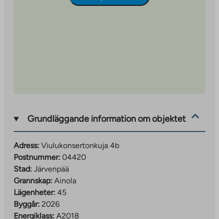
Prisgaranti!
Användningsavgiften för denna bostadsrättsfastighet
kommer inte att öka under 2026 och 2027.
Grundläggande information om objektet
Adress:
Viulukonsertonkuja 4b
Postnummer:
04420
Stad:
Järvenpää
Grannskap:
Ainola
Lägenheter:
45
Byggår:
2026
Energiklass:
A2018