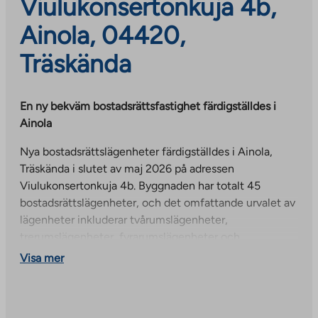
Viulukonsertonkuja 4b,
Ainola, 04420,
Träskända
En ny bekväm bostadsrättsfastighet färdigställdes i
Ainola
Nya bostadsrättslägenheter färdigställdes i Ainola,
Träskända i slutet av maj 2026 på adressen
Viulukonsertonkuja 4b. Byggnaden har totalt 45
bostadsrättslägenheter, och det omfattande urvalet av
lägenheter inkluderar tvårumslägenheter,
trerumslägenheter, fyrarumslägenheter och
femrumslägenheter i olika storlekar. Lägenheterna är
Visa mer
41,5–92,5 m² stora.
De välplanerade lägenheterna har moderna ytmaterial.
Nästan alla lägenheter har en inglasad balkong. Några