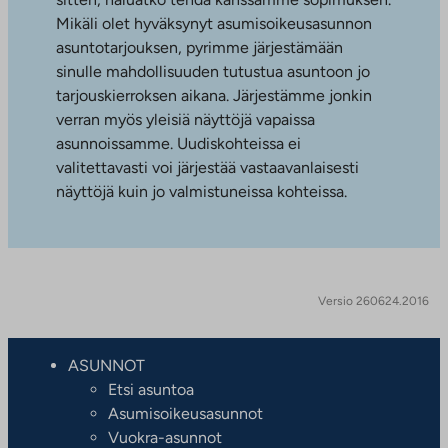
Mikäli olet hyväksynyt asumisoikeusasunnon
asuntotarjouksen, pyrimme järjestämään
sinulle mahdollisuuden tutustua asuntoon jo
tarjouskierroksen aikana. Järjestämme jonkin
verran myös yleisiä näyttöjä vapaissa
asunnoissamme. Uudiskohteissa ei
valitettavasti voi järjestää vastaavanlaisesti
näyttöjä kuin jo valmistuneissa kohteissa.
Versio 260624.2016
ASUNNOT
Etsi asuntoa
Asumisoikeusasunnot
Vuokra-asunnot