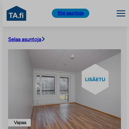
TA.fi
Etsi asuntoja
Siirry
sisältöön
Selaa asuntoja
Vapaa