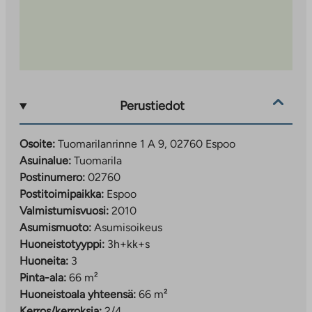
Perustiedot
Osoite:
Tuomarilanrinne 1 A 9, 02760 Espoo
Asuinalue:
Tuomarila
Postinumero:
02760
Postitoimipaikka:
Espoo
Valmistumisvuosi:
2010
Asumismuoto:
Asumisoikeus
Huoneistotyyppi:
3h+kk+s
Huoneita:
3
Pinta-ala:
66 m²
Huoneistoala yhteensä:
66 m²
Kerros/kerroksia:
2/4