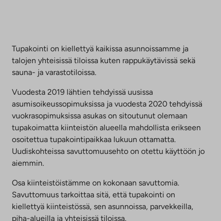
Tupakointi on kiellettyä kaikissa asunnoissamme ja
talojen yhteisissä tiloissa kuten rappukäytävissä sekä
sauna- ja varastotiloissa.
Vuodesta 2019 lähtien tehdyissä uusissa
asumisoikeussopimuksissa ja vuodesta 2020 tehdyissä
vuokrasopimuksissa asukas on sitoutunut olemaan
tupakoimatta kiinteistön alueella mahdollista erikseen
osoitettua tupakointipaikkaa lukuun ottamatta.
Uudiskohteissa savuttomuusehto on otettu käyttöön jo
aiemmin.
Osa kiinteistöistämme on kokonaan savuttomia.
Savuttomuus tarkoittaa sitä, että tupakointi on
kiellettyä kiinteistössä, sen asunnoissa, parvekkeilla,
piha-alueilla ja yhteisissä tiloissa.