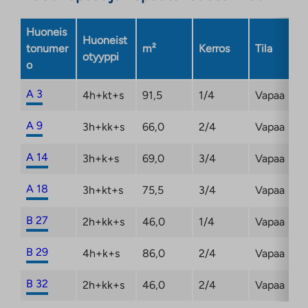
välilehteen
Huoneis
Huoneist
tonumer
m²
Kerros
Tila
otyyppi
o
A 3
4h+kt+s
91,5
1/4
Vapaa
A 9
3h+kk+s
66,0
2/4
Vapaa
A 14
3h+k+s
69,0
3/4
Vapaa
A 18
3h+kt+s
75,5
3/4
Vapaa
B 27
2h+kk+s
46,0
1/4
Vapaa
B 29
4h+k+s
86,0
2/4
Vapaa
B 32
2h+kk+s
46,0
2/4
Vapaa