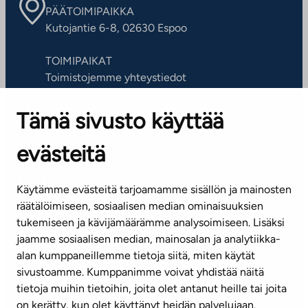
PÄÄTOIMIPAIKKA
Kutojantie 6-8, 02630 Espoo
TOIMIPAIKAT
Toimistojemme yhteystiedot
Tämä sivusto käyttää
ASIAKASPALVELUKESKUS
Puh. 045 7734 3777
evästeitä
(arkisin klo 8-16)
info@ta.fi
Käytämme evästeitä tarjoamamme sisällön ja mainosten
räätälöimiseen, sosiaalisen median ominaisuuksien
tukemiseen ja kävijämäärämme analysoimiseen. Lisäksi
jaamme sosiaalisen median, mainosalan ja analytiikka-
Tilaa uutiskirje
alan kumppaneillemme tietoja siitä, miten käytät
sivustoamme. Kumppanimme voivat yhdistää näitä
Mediapankki
tietoja muihin tietoihin, joita olet antanut heille tai joita
on kerätty, kun olet käyttänyt heidän palvelujaan.