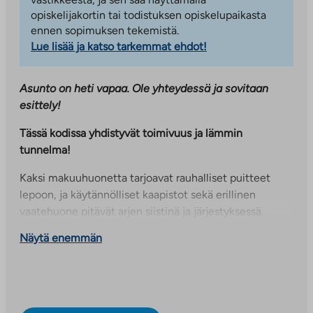
opiskelijakortin tai todistuksen opiskelupaikasta
ennen sopimuksen tekemistä.
Lue lisää ja katso tarkemmat ehdot!
Asunto on heti vapaa. Ole yhteydessä ja sovitaan
esittely!
Tässä kodissa yhdistyvät toimivuus ja lämmin
tunnelma!
Kaksi makuuhuonetta tarjoavat rauhalliset puitteet
lepoon, ja käytännölliset kaapistot sekä erillinen
vaatehuone pitävät arjen siistinä ja järjestyksessä.
Näytä enemmän
Avara olohuone ja keittiö muodostavat kodin sydämen
– tilan, jossa on helppo viihtyä yhdessä tai rentoutua
omassa rauhassa. Keittiössä on hyvin tilaa ruoanlaitolle
ja säilytykselle, mikä tekee arjesta mutkatonta.