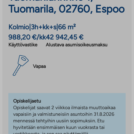
Tuomarila, 02760, Espoo
Kolmio
|
3h+kk+s
|
66 m²
988,20 €/kk
42 942,45 €
Käyttövastike
Alustava asumisoikeusmaksu
Vapaa
Opiskelijaetu
Opiskelijat saavat 2 viikkoa ilmaista muuttoaikaa
vapaisiin ja valmistuneisiin asuntoihin 31.8.2026
mennessä tehtyihin uusiin sopimuksiin. Etu
hyvitetään ensimmäisen kuun vuokrasta tai
vastikkeesta, ja sen saa näyttämällä