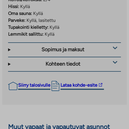
Hissi:
Kyllä
Oma sauna:
Kyllä
Parveke:
Kyllä, lasitettu
Tupakointi kielletty:
Kyllä
Lemmikit sallittu:
Kyllä
Sopimus ja maksut
Kohteen tiedot
Linkki
Siirry talosivulle
Lataa kohde-esite
vie
ulkopuoliseen
palveluun.
Linkki
aukeaa
Muut vapaat ja vapautuvat asunnot
uuteen