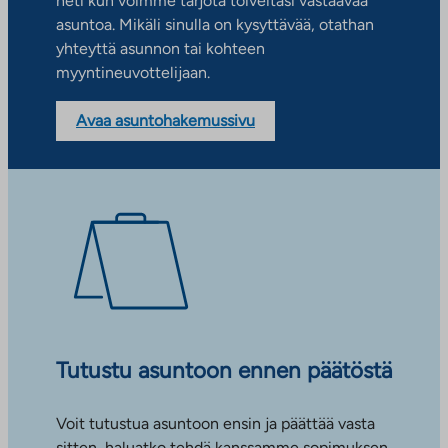
heti kun voimme tarjota toiveitasi vastaavaa
asuntoa. Mikäli sinulla on kysyttävää, otathan
yhteyttä asunnon tai kohteen
myyntineuvottelijaan.
Avaa asuntohakemussivu
Tutustu asuntoon ennen päätöstä
Voit tutustua asuntoon ensin ja päättää vasta
sitten, haluatko tehdä kanssamme sopimuksen.