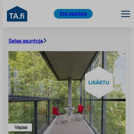
TA.fi
Etsi asuntoja
Siirry
sisältöön
Selaa asuntoja
Vapaa