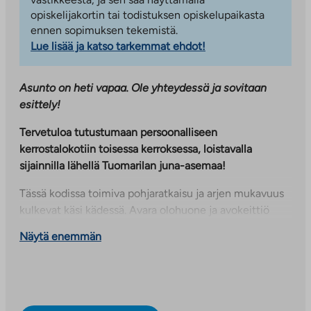
opiskelijakortin tai todistuksen opiskelupaikasta
ennen sopimuksen tekemistä.
Lue lisää ja katso tarkemmat ehdot!
Asunto on heti vapaa. Ole yhteydessä ja sovitaan
esittely!
Tervetuloa tutustumaan persoonalliseen
kerrostalokotiin toisessa kerroksessa, loistavalla
sijainnilla lähellä Tuomarilan juna-asemaa!
Tässä kodissa toimiva pohjaratkaisu ja arjen mukavuus
kulkevat käsi kädessä. Avara olohuone ja avokeittiö
muodostavat viihtyisän kokonaisuuden. Keittiössä on
Näytä enemmän
näppärä pieni saareke, joka tuo lisää työskentely- ja
säilytystilaa. Asunnossa on poikkeuksellisen runsaasti
säilytystilaa kahden vaatehuoneen ansiosta, ja arjen
sujuvuutta lisää erillinen wc.