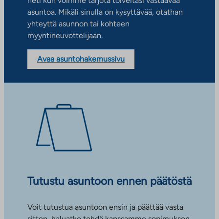
heti kun voimme tarjota toiveitasi vastaavaa
asuntoa. Mikäli sinulla on kysyttävää, otathan
yhteyttä asunnon tai kohteen
myyntineuvottelijaan.
Avaa asuntohakemussivu
Tutustu asuntoon ennen päätöstä
Voit tutustua asuntoon ensin ja päättää vasta
sitten, haluatko tehdä kanssamme sopimuksen.