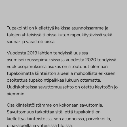
Tupakointi on kiellettyä kaikissa asunnoissamme ja
talojen yhteisissä tiloissa kuten rappukäytävissä sekä
sauna- ja varastotiloissa.
Vuodesta 2019 lähtien tehdyissä uusissa
asumisoikeussopimuksissa ja vuodesta 2020 tehdyissä
vuokrasopimuksissa asukas on sitoutunut olemaan
tupakoimatta kiinteistön alueella mahdollista erikseen
osoitettua tupakointipaikkaa lukuun ottamatta.
Uudiskohteissa savuttomuusehto on otettu käyttöön jo
aiemmin.
Osa kiinteistöistämme on kokonaan savuttomia.
Savuttomuus tarkoittaa sitä, että tupakointi on
kiellettyä kiinteistössä, sen asunnoissa, parvekkeilla,
piha-alueilla ja yhteisissä tiloissa.