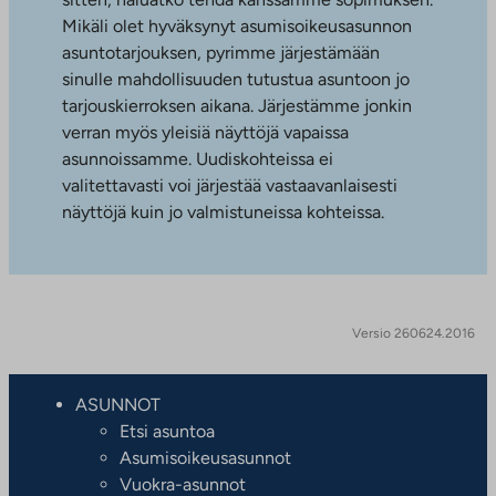
Mikäli olet hyväksynyt asumisoikeusasunnon
asuntotarjouksen, pyrimme järjestämään
sinulle mahdollisuuden tutustua asuntoon jo
tarjouskierroksen aikana. Järjestämme jonkin
verran myös yleisiä näyttöjä vapaissa
asunnoissamme. Uudiskohteissa ei
valitettavasti voi järjestää vastaavanlaisesti
näyttöjä kuin jo valmistuneissa kohteissa.
Versio 260624.2016
ASUNNOT
Etsi asuntoa
Asumisoikeusasunnot
Vuokra-asunnot