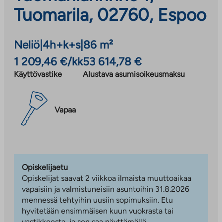
Tuomarila, 02760, Espoo
Neliö
|
4h+k+s
|
86 m²
1 209,46 €/kk
53 614,78 €
Käyttövastike
Alustava asumisoikeusmaksu
Vapaa
Opiskelijaetu
Opiskelijat saavat 2 viikkoa ilmaista muuttoaikaa
vapaisiin ja valmistuneisiin asuntoihin 31.8.2026
mennessä tehtyihin uusiin sopimuksiin. Etu
hyvitetään ensimmäisen kuun vuokrasta tai
vastikkeesta, ja sen saa näyttämällä