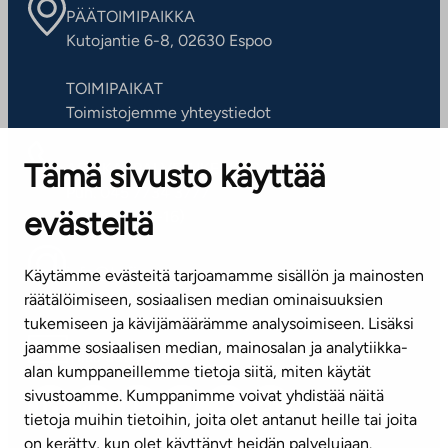
PÄÄTOIMIPAIKKA
Kutojantie 6-8, 02630 Espoo
TOIMIPAIKAT
Toimistojemme yhteystiedot
Tämä sivusto käyttää
ASIAKASPALVELUKESKUS
Puh. 045 7734 3777
evästeitä
(arkisin klo 8-16)
info@ta.fi
Käytämme evästeitä tarjoamamme sisällön ja mainosten
räätälöimiseen, sosiaalisen median ominaisuuksien
tukemiseen ja kävijämäärämme analysoimiseen. Lisäksi
jaamme sosiaalisen median, mainosalan ja analytiikka-
Tilaa uutiskirje
alan kumppaneillemme tietoja siitä, miten käytät
sivustoamme. Kumppanimme voivat yhdistää näitä
Mediapankki
tietoja muihin tietoihin, joita olet antanut heille tai joita
on kerätty, kun olet käyttänyt heidän palvelujaan.