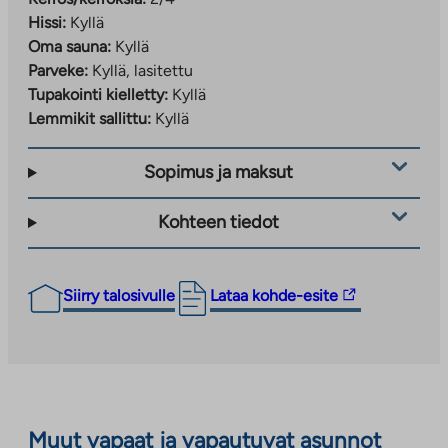
Hissi:
Kyllä
Oma sauna:
Kyllä
Parveke:
Kyllä, lasitettu
Tupakointi kielletty:
Kyllä
Lemmikit sallittu:
Kyllä
Sopimus ja maksut
Kohteen tiedot
Linkki
Siirry talosivulle
Lataa kohde-esite
vie
ulkopuoliseen
palveluun.
Linkki
aukeaa
Muut vapaat ja vapautuvat asunnot
uuteen