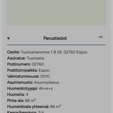
Kohteessa on Elisa kiinteistölaajakaista, jonka
perusnopeus 50 Mbit/s kuuluu käyttövastikkeeseen.
Perustiedot
Osoite:
Tuomarilanrinne 1 B 29, 02760 Espoo
Asuinalue:
Tuomarila
Postinumero:
02760
Postitoimipaikka:
Espoo
Valmistumisvuosi:
2010
Asumismuoto:
Asumisoikeus
Huoneistotyyppi:
4h+k+s
Huoneita:
4
Pinta-ala:
86 m²
Huoneistoala yhteensä:
86 m²
Kerros/kerroksia:
2/4