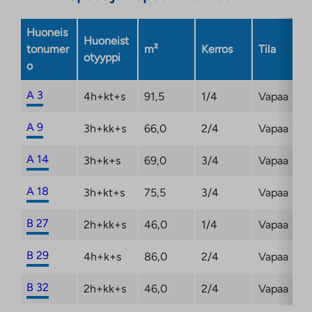
välilehteen
Huoneis
Huoneist
tonumer
m²
Kerros
Tila
otyyppi
o
A 3
4h+kt+s
91,5
1/4
Vapaa
A 9
3h+kk+s
66,0
2/4
Vapaa
A 14
3h+k+s
69,0
3/4
Vapaa
A 18
3h+kt+s
75,5
3/4
Vapaa
B 27
2h+kk+s
46,0
1/4
Vapaa
B 29
4h+k+s
86,0
2/4
Vapaa
B 32
2h+kk+s
46,0
2/4
Vapaa