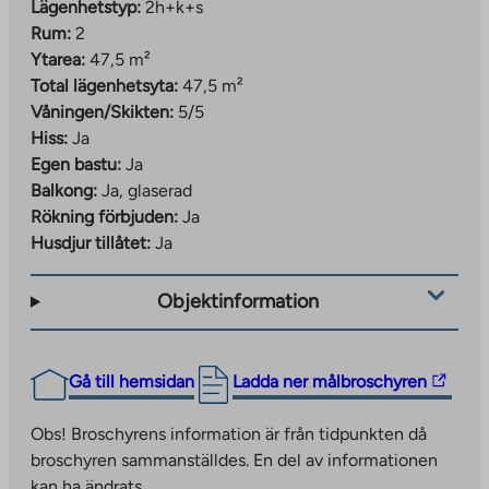
Lägenhetstyp:
2h+k+s
Rum:
2
Ytarea:
47,5 m²
Total lägenhetsyta:
47,5 m²
Våningen/Skikten:
5/5
Hiss:
Ja
Egen bastu:
Ja
Balkong:
Ja, glaserad
Rökning förbjuden:
Ja
Husdjur tillåtet:
Ja
Objektinformation
The
Gå till hemsidan
Ladda ner målbroschyren
link
takes
Obs! Broschyrens information är från tidpunkten då
you
broschyren sammanställdes. En del av informationen
to
kan ha ändrats.