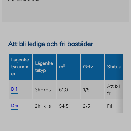
an
external
site.
Link
opens
in
Att bli lediga och fri bostäder
a
new
Lägenhe
tab
Lägenhe
tsnumm
m²
Golv
Status
tstyp
er
Att bli
D 1
3h+k+s
61,0
1/5
fri
D 6
2h+k+s
54,5
2/5
Fri