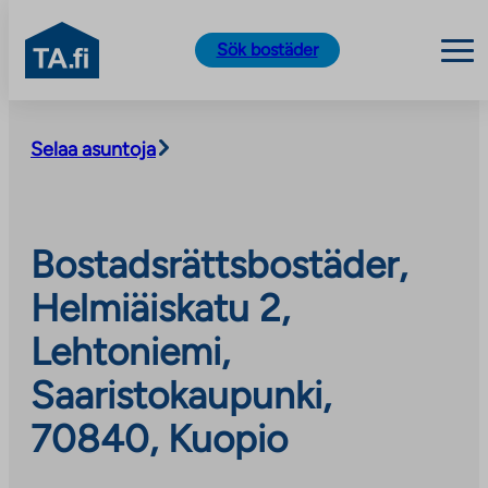
TA.fi
Sök bostäder
Skip
to
Selaa asuntoja
content
Bostadsrättsbostäder,
Helmiäiskatu 2,
Lehtoniemi,
Saaristokaupunki,
70840, Kuopio