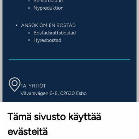
Seniorbostad
Nyproduktion
ANSÖK OM EN BOSTAD
Bostadsrättsbostad
Hyresbostad
TA-YHTIÖT
Vävarsvägen 6-8, 02630 Esbo
ARBETSSTÄLLEN
Tämä sivusto käyttää
Kontaktinformation
evästeitä
KUNDSERVICE