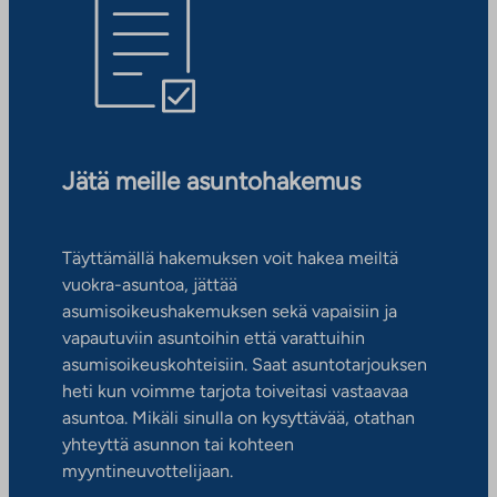
Jätä meille asuntohakemus
Täyttämällä hakemuksen voit hakea meiltä
vuokra-asuntoa, jättää
asumisoikeushakemuksen sekä vapaisiin ja
vapautuviin asuntoihin että varattuihin
asumisoikeuskohteisiin. Saat asuntotarjouksen
heti kun voimme tarjota toiveitasi vastaavaa
asuntoa. Mikäli sinulla on kysyttävää, otathan
yhteyttä asunnon tai kohteen
myyntineuvottelijaan.