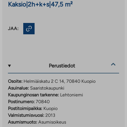
Kaksio
|
2h+k+s
|
47,5 m²
JAA:
Perustiedot
Osoite:
Helmiäiskatu 2 C 14, 70840 Kuopio
Asuinalue:
Saaristokaupunki
Kaupunginosan tarkenne:
Lehtoniemi
Postinumero:
70840
Postitoimipaikka:
Kuopio
Valmistumisvuosi:
2013
Asumismuoto:
Asumisoikeus