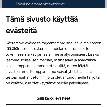
Toimistojemme yhteystiedot
Tämä sivusto käyttää
ASIAKASPALVELUKESKUS
Puh. 045 7734 3777
evästeitä
(arkisin klo 8-16)
info@ta.fi
Käytämme evästeitä tarjoamamme sisällön ja mainosten
räätälöimiseen, sosiaalisen median ominaisuuksien
tukemiseen ja kävijämäärämme analysoimiseen. Lisäksi
jaamme sosiaalisen median, mainosalan ja analytiikka-
Tilaa uutiskirje
alan kumppaneillemme tietoja siitä, miten käytät
sivustoamme. Kumppanimme voivat yhdistää näitä
Mediapankki
tietoja muihin tietoihin, joita olet antanut heille tai joita
on kerätty, kun olet käyttänyt heidän palvelujaan.
Käyttöehdot
Tietosuojaseloste
Saavutettavuusseloste
Salli kaikki evästeet