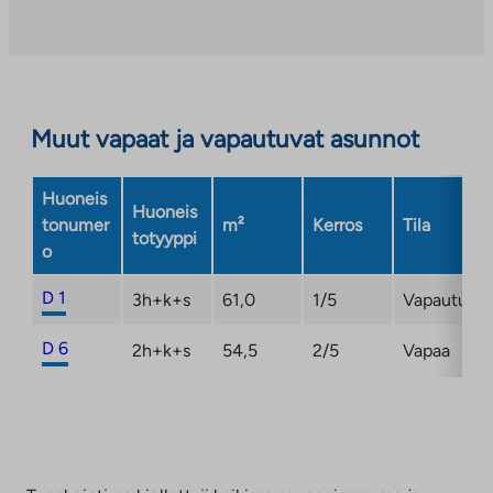
aukeaa
uuteen
välilehteen
Muut vapaat ja vapautuvat asunnot
Huoneis
Huoneis
tonumer
m²
Kerros
Tila
totyyppi
o
D 1
3h+k+s
61,0
1/5
Vapautuma
D 6
2h+k+s
54,5
2/5
Vapaa