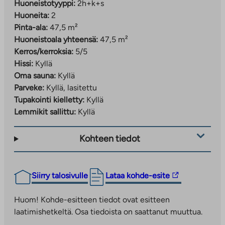
Huoneistotyyppi:
2h+k+s
Huoneita:
2
Pinta-ala:
47,5 m²
Huoneistoala yhteensä:
47,5 m²
Kerros/kerroksia:
5/5
Hissi:
Kyllä
Oma sauna:
Kyllä
Parveke:
Kyllä, lasitettu
Tupakointi kielletty:
Kyllä
Lemmikit sallittu:
Kyllä
Kohteen tiedot
Linkki
Siirry talosivulle
Lataa kohde-esite
vie
ulkopuoliseen
Huom! Kohde-esitteen tiedot ovat esitteen
palveluun.
laatimishetkeltä. Osa tiedoista on saattanut muuttua.
Linkki