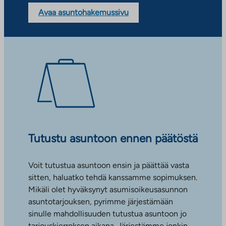
Avaa asuntohakemussivu
Tutustu asuntoon ennen päätöstä
Voit tutustua asuntoon ensin ja päättää vasta
sitten, haluatko tehdä kanssamme sopimuksen.
Mikäli olet hyväksynyt asumisoikeusasunnon
asuntotarjouksen, pyrimme järjestämään
sinulle mahdollisuuden tutustua asuntoon jo
tarjouskierroksen aikana. Järjestämme jonkin