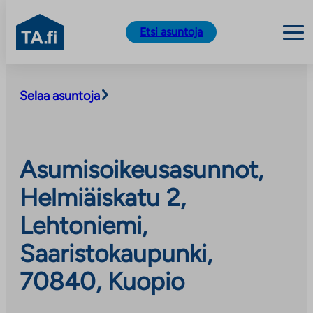
TA.fi
Etsi asuntoja
Siirry
sisältöön
Selaa asuntoja
Asumisoikeusasunnot,
Helmiäiskatu 2,
Lehtoniemi,
Saaristokaupunki,
70840, Kuopio