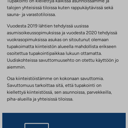
Tupakointi on kiellettyä kaikissa asunnoissamme ja
talojen yhteisissä tiloissa kuten rappukäytävissä sekä
sauna- ja varastotiloissa.
Vuodesta 2019 lähtien tehdyissä uusissa
asumisoikeussopimuksissa ja vuodesta 2020 tehdyissä
vuokrasopimuksissa asukas on sitoutunut olemaan
tupakoimatta kiinteistön alueella mahdollista erikseen
osoitettua tupakointipaikkaa lukuun ottamatta.
Uudiskohteissa savuttomuusehto on otettu käyttöön jo
aiemmin.
Osa kiinteistöistämme on kokonaan savuttomia.
Savuttomuus tarkoittaa sitä, että tupakointi on
kiellettyä kiinteistössä, sen asunnoissa, parvekkeilla,
piha-alueilla ja yhteisissä tiloissa.