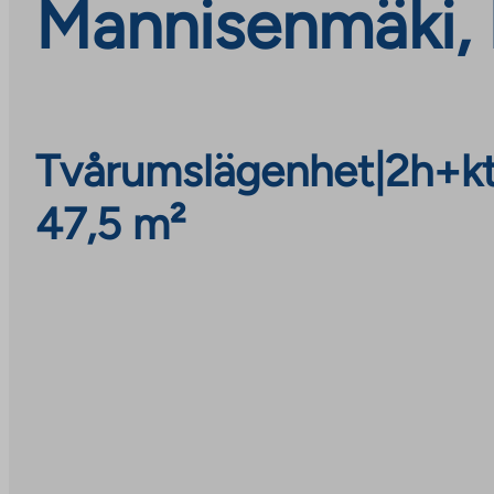
Mannisenmäki, 
Tvårumslägenhet
|
2h+k
47,5 m²