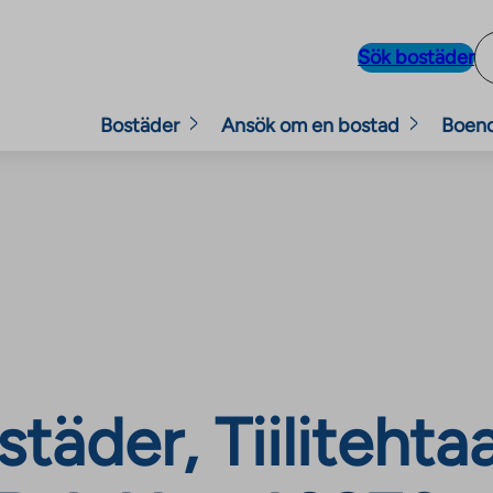
Sök bostäder
Bostäder
Ansök om en bostad
Boen
täder, Tiilitehta