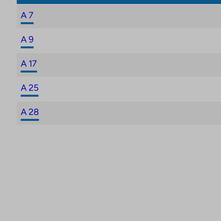
A 7
A 9
A 17
A 25
A 28