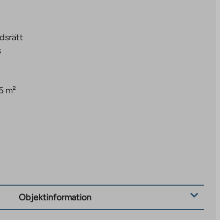
dsrätt
s
5 m²
Objektinformation