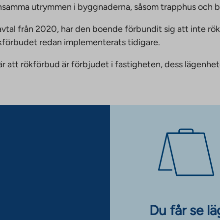
emensamma utrymmen i byggnaderna, såsom trapphus och 
vtal från 2020, har den boende förbundit sig att inte rö
ökförbudet redan implementerats tidigare.
nnebär att rökförbud är förbjudet i fastigheten, dess läge
Du får se l