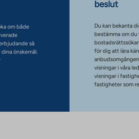
beslut
Du kan bekanta di
söka om både
bestämma om du vi
rverade
bostadsrättssökan
serbjudande så
för dig att lära k
 dina önskemål.
anbudsomgången. T
r
visningar i våra le
visningar i fasti
fastigheter som re