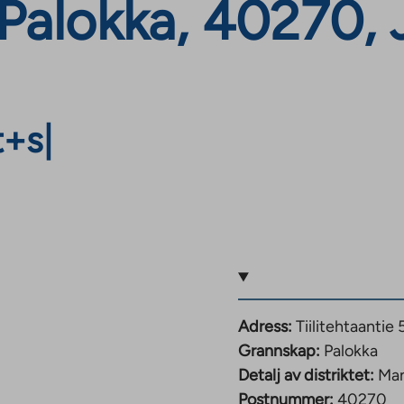
Palokka, 40270, 
t+s
|
Adress:
Tiilitehtaantie
Grannskap:
Palokka
Detalj av distriktet:
Man
Postnummer:
40270