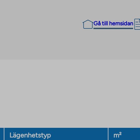
Gå till hemsidan
Lägenhetstyp
m²