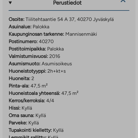
Perustiedot
Osoite:
Tiilitehtaantie 54 A 37, 40270 Jyväskylä
Asuinalue:
Palokka
Kaupunginosan tarkenne:
Mannisenmäki
Postinumero:
40270
Postitoimipaikka:
Palokka
Valmistumisvuosi:
2016
Asumismuoto:
Asumisoikeus
Huoneistotyyppi:
2h+kt+s
Huoneita:
2
Pinta-ala:
47,5 m²
Huoneistoala yhteensä:
47,5 m²
Kerros/kerroksia:
4/4
Hissi:
Kyllä
Oma sauna:
Kyllä
Parveke:
Kyllä
Tupakointi kielletty:
Kyllä
Lemmikit sallittu:
Kyllä