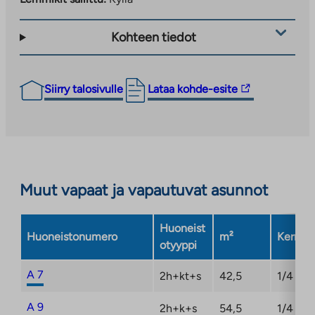
Kohteen tiedot
Linkki
Siirry talosivulle
Lataa kohde-esite
vie
ulkopuoliseen
palveluun.
Linkki
aukeaa
Muut vapaat ja vapautuvat asunnot
uuteen
välilehteen
Huoneist
Huoneistonumero
m²
Kerros
otyyppi
A 7
2h+kt+s
42,5
1/4
A 9
2h+k+s
54,5
1/4