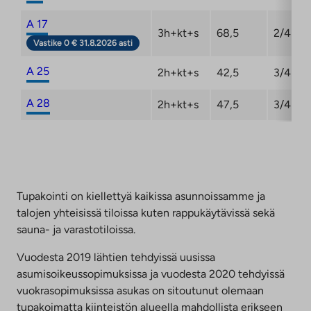
A 17
3h+kt+s
68,5
2/4
Vastike 0 € 31.8.2026 asti
A 25
2h+kt+s
42,5
3/4
A 28
2h+kt+s
47,5
3/4
Tupakointi on kiellettyä kaikissa asunnoissamme ja
talojen yhteisissä tiloissa kuten rappukäytävissä sekä
sauna- ja varastotiloissa.
Vuodesta 2019 lähtien tehdyissä uusissa
asumisoikeussopimuksissa ja vuodesta 2020 tehdyissä
vuokrasopimuksissa asukas on sitoutunut olemaan
tupakoimatta kiinteistön alueella mahdollista erikseen