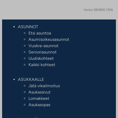
Versio 260806.1306
ASUNNOT
Etsi asuntoa
Asumisoikeusasunnot
Vuokra-asunnot
Senioriasunnot
Uudiskohteet
Kaikki kohteet
ASUKKAALLE
Jätä vikailmoitus
Asukassivut
Lomakkeet
Asukasopas