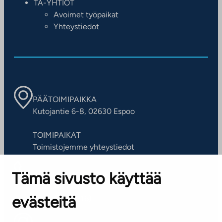
TA-YHTIÖT
Avoimet työpaikat
Yhteystiedot
PÄÄTOIMIPAIKKA
Kutojantie 6-8, 02630 Espoo
TOIMIPAIKAT
Toimistojemme yhteystiedot
Tämä sivusto käyttää
ASIAKASPALVELUKESKUS
Puh. 045 7734 3777
evästeitä
(arkisin klo 8-16)