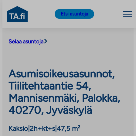
TA.fi
Etsi asuntoja
Siirry
sisältöön
Selaa asuntoja
Asumisoikeusasunnot,
Tiilitehtaantie 54,
Mannisenmäki, Palokka,
40270, Jyväskylä
Kaksio
|
2h+kt+s
|
47,5 m²