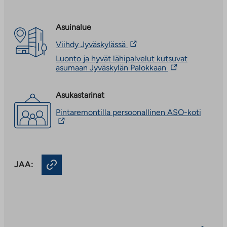
Asuinalue
Linkki
Viihdy Jyväskylässä
vie
Luonto ja hyvät lähipalvelut kutsuvat
ulkopuoliseen
Linkki
asumaan Jyväskylän Palokkaan
palveluun.
vie
Linkki
ulkopuoliseen
aukeaa
palveluun.
Asukastarinat
uuteen
Linkki
välilehteen
Linkki
Pintaremontilla persoonallinen ASO-koti
aukeaa
vie
uuteen
ulkopu
välilehteen
palvelu
Linkki
aukeaa
JAA:
uuteen
välileh