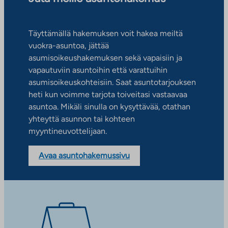
Täyttämällä hakemuksen voit hakea meiltä
vuokra-asuntoa, jättää
asumisoikeushakemuksen sekä vapaisiin ja
vapautuviin asuntoihin että varattuihin
asumisoikeuskohteisiin. Saat asuntotarjouksen
heti kun voimme tarjota toiveitasi vastaavaa
asuntoa. Mikäli sinulla on kysyttävää, otathan
yhteyttä asunnon tai kohteen
myyntineuvottelijaan.
Avaa asuntohakemussivu