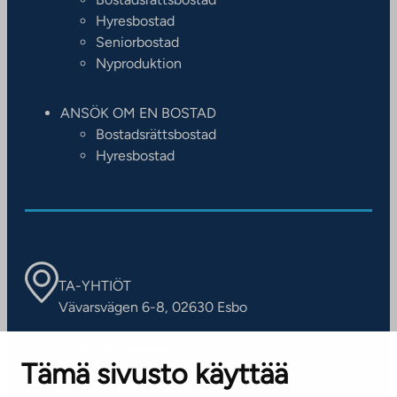
Hyresbostad
Seniorbostad
Nyproduktion
ANSÖK OM EN BOSTAD
Bostadsrättsbostad
Hyresbostad
TA-YHTIÖT
Vävarsvägen 6-8, 02630 Esbo
ARBETSSTÄLLEN
Tämä sivusto käyttää
Kontaktinformation