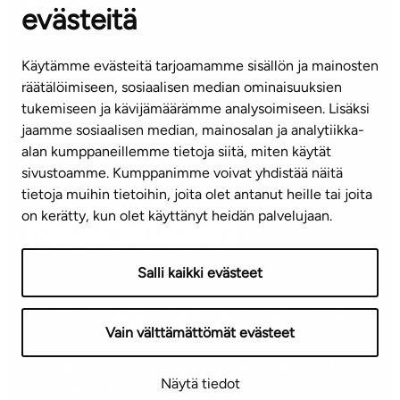
evästeitä
KUNDSERVICE
Tel. 045 7734 3777
Käytämme evästeitä tarjoamamme sisällön ja mainosten
(vardagar kl. 8–16)
räätälöimiseen, sosiaalisen median ominaisuuksien
tukemiseen ja kävijämäärämme analysoimiseen. Lisäksi
info@ta.fi
jaamme sosiaalisen median, mainosalan ja analytiikka-
alan kumppaneillemme tietoja siitä, miten käytät
sivustoamme. Kumppanimme voivat yhdistää näitä
Nyhetsbrev (på finska)
tietoja muihin tietoihin, joita olet antanut heille tai joita
on kerätty, kun olet käyttänyt heidän palvelujaan.
Salli kaikki evästeet
Användningsvillkor
Dataskydd
Tillgänglighetsutlåtande
Vain välttämättömät evästeet
Copyright © 2026 TA-Yhtiöt | Vi förbehåller oss rätten
Näytä tiedot
till ändringar