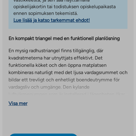
opiskelijakortin tai todistuksen opiskelupaikasta
ennen sopimuksen tekemistä.
Lue lisää ja katso tarkemmat ehdot!
En kompakt triangel med en funktionell planlösning
En mysig radhustriangel finns tillgänglig, där
kvadratmeterna har utnyttjats effektivt. Det
funktionella köket och den öppna matplatsen
kombineras naturligt med det ljusa vardagsrummet och
bildar ett trevligt och enhetligt boendeutrymme för
vardagsliv och umgänge. Den kylande
luftvärmepumpen som är installerad i lägenheten ökar
boendekomforten i sommarvärmen, och de nymålade
Visa mer
väggytorna fulländar hemmets fräscha och rena
utseende.
Två sovrum erbjuder gott om förvaringsutrymme tack
vare klädkammarna, och en separat toalett bidrar till en