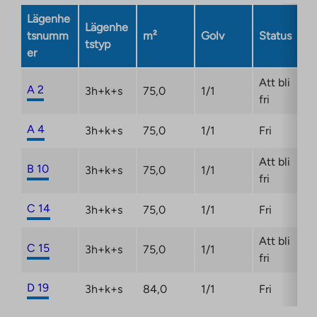
new
Lägenhe
tab
Lägenhe
tsnumm
m²
Golv
Status
tstyp
er
Att bli
A 2
3h+k+s
75,0
1/1
fri
A 4
3h+k+s
75,0
1/1
Fri
Att bli
B 10
3h+k+s
75,0
1/1
fri
C 14
3h+k+s
75,0
1/1
Fri
Att bli
C 15
3h+k+s
75,0
1/1
fri
D 19
3h+k+s
84,0
1/1
Fri