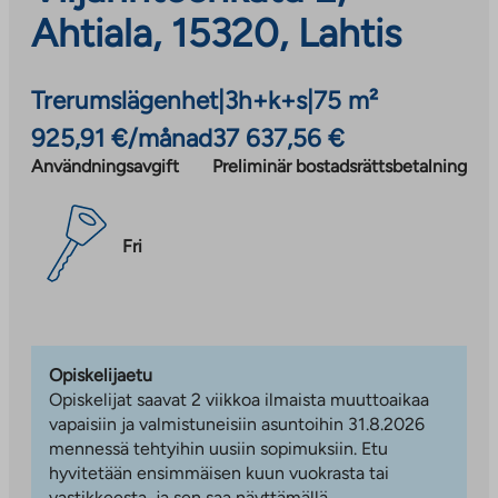
Ahtiala, 15320, Lahtis
Trerumslägenhet
|
3h+k+s
|
75 m²
925,91 €/månad
37 637,56 €
Användningsavgift
Preliminär bostadsrättsbetalning
Fri
Opiskelijaetu
Opiskelijat saavat 2 viikkoa ilmaista muuttoaikaa
vapaisiin ja valmistuneisiin asuntoihin 31.8.2026
mennessä tehtyihin uusiin sopimuksiin. Etu
hyvitetään ensimmäisen kuun vuokrasta tai
vastikkeesta, ja sen saa näyttämällä