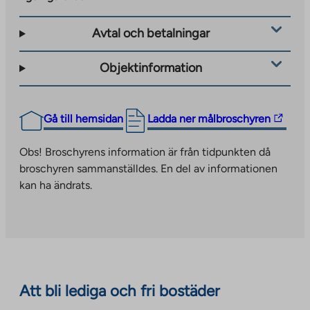
Avtal och betalningar
Objektinformation
The
Gå till hemsidan
Ladda ner målbroschyren
link
takes
Obs! Broschyrens information är från tidpunkten då
you
broschyren sammanställdes. En del av informationen
to
kan ha ändrats.
an
external
site.
Link
opens
in
Att bli lediga och fri bostäder
a