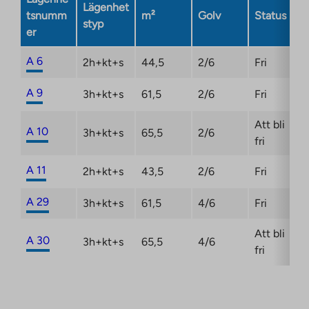
Lägenhet
opens
tsnumm
m²
Golv
Status
styp
in
er
a
new
A 6
2h+kt+s
44,5
2/6
Fri
tab
A 9
3h+kt+s
61,5
2/6
Fri
Att bli
A 10
3h+kt+s
65,5
2/6
fri
A 11
2h+kt+s
43,5
2/6
Fri
A 29
3h+kt+s
61,5
4/6
Fri
Att bli
A 30
3h+kt+s
65,5
4/6
fri