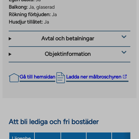
Balkong:
Ja, glaserad
Rökning förbjuden:
Ja
Husdjur tillåtet:
Ja
Avtal och betalningar
Objektinformation
The
Gå till hemsidan
Ladda ner målbroschyren
link
takes
you
to
an
Att bli lediga och fri bostäder
external
site.
Link
Lägenhe