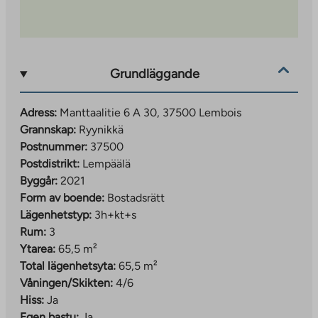
Grundläggande
Adress:
Manttaalitie 6 A 30, 37500 Lembois
Grannskap:
Ryynikkä
Postnummer:
37500
Postdistrikt:
Lempäälä
Byggår:
2021
Form av boende:
Bostadsrätt
Lägenhetstyp:
3h+kt+s
Rum:
3
Ytarea:
65,5 m²
Total lägenhetsyta:
65,5 m²
Våningen/Skikten:
4/6
Hiss:
Ja
Egen bastu:
Ja