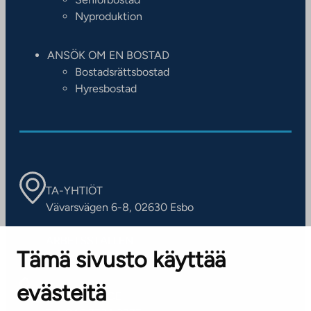
Nyproduktion
ANSÖK OM EN BOSTAD
Bostadsrättsbostad
Hyresbostad
TA-YHTIÖT
Vävarsvägen 6-8, 02630 Esbo
ARBETSSTÄLLEN
Tämä sivusto käyttää
Kontaktinformation
evästeitä
KUNDSERVICE