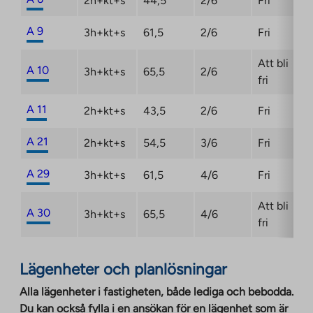
2h+kt+s
44,5
2/6
Fri
A 9
3h+kt+s
61,5
2/6
Fri
Att bli
A 10
3h+kt+s
65,5
2/6
fri
A 11
2h+kt+s
43,5
2/6
Fri
A 21
2h+kt+s
54,5
3/6
Fri
A 29
3h+kt+s
61,5
4/6
Fri
Att bli
A 30
3h+kt+s
65,5
4/6
fri
Lägenheter och planlösningar
Alla lägenheter i fastigheten, både lediga och bebodda.
Du kan också fylla i en ansökan för en lägenhet som är