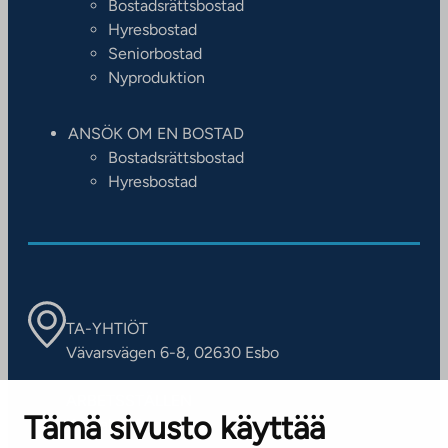
Bostadsrättsbostad
Hyresbostad
Seniorbostad
Nyproduktion
ANSÖK OM EN BOSTAD
Bostadsrättsbostad
Hyresbostad
TA-YHTIÖT
Vävarsvägen 6-8, 02630 Esbo
ARBETSSTÄLLEN
Tämä sivusto käyttää
Kontaktinformation