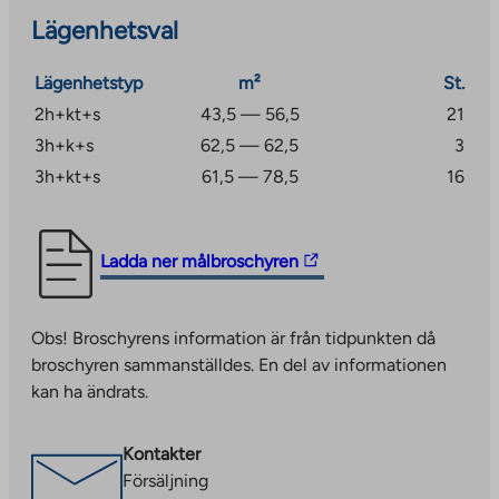
med goda transportförbindelser, oavsett om du vill
Lägenhetsval
motionera, njuta av kultur, resa med tåg, studera,
koppla av eller äta gott. En lokal butik och apotek finns
Lägenhetstyp
m²
St.
tvärs över gatan, och närmaste restaurang ligger bara
ett stenkast bort. Den magnifika Lempäälä-stranden
2h+kt+s
43,5 — 56,5
21
ligger också inom gångavstånd. Tammerfors centrum
3h+k+s
62,5 — 62,5
3
ligger cirka 25 kilometer bort. Resan kan enkelt göras
3h+kt+s
61,5 — 78,5
16
med buss, tåg eller egen bil. Lempäälä tågstation ligger
mycket nära platsen.
The
Ladda ner målbroschyren
link
takes
Obs! Broschyrens information är från tidpunkten då
you
broschyren sammanställdes. En del av informationen
to
kan ha ändrats.
an
external
site.
Kontakter
Link
Försäljning