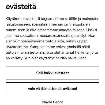
evästeitä
KUNDSERVICE
Tel. 045 7734 3777
Käytämme evästeitä tarjoamamme sisällön ja mainosten
(vardagar kl. 8–16)
räätälöimiseen, sosiaalisen median ominaisuuksien
tukemiseen ja kävijämäärämme analysoimiseen. Lisäksi
info@ta.fi
jaamme sosiaalisen median, mainosalan ja analytiikka-
alan kumppaneillemme tietoja siitä, miten käytät
sivustoamme. Kumppanimme voivat yhdistää näitä
Nyhetsbrev (på finska)
tietoja muihin tietoihin, joita olet antanut heille tai joita
on kerätty, kun olet käyttänyt heidän palvelujaan.
Salli kaikki evästeet
Användningsvillkor
Dataskydd
Tillgänglighetsutlåtande
Vain välttämättömät evästeet
Copyright © 2026 TA-Yhtiöt | Vi förbehåller oss rätten
Näytä tiedot
till ändringar