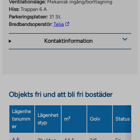
Ventilationsläge:
Mekanisk ingång/borttagning
Hiss:
Trappan 6 A
Parkeringsplatser:
31 St.
The
Bredbandsoperatör:
Telia
link
takes
Kontaktinformation
you
to
an
external
site.
Link
opens
Objekts fri und att bli fri bostäder
in
a
Lägenhe
new
Lägenhet
tsnumm
m²
Golv
Status
tab
styp
er
A 6