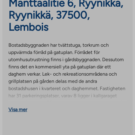
Manttaalitie 6, Ryynikkä,
Ryynikkä, 37500,
Lembois
Bostadsbyggnaden har tvättstuga, torkrum och
uppvärmda förråd på gatuplan. Förrådet för
utomhusutrustning finns i gårdsbyggnaden. Dessutom
finns det en kommersiell yta på gatuplan där ett
daghem verkar. Lek- och rekreationsområdena och
grillplatsen på gården delas med de andra
bostadshusen i kvarteret och daghemmet. Fastigheten
har 31 parkeringsplatser, varav 8 ligger i kallgaraget
under gårdstaket. 23 parkeringsplatser har anvisats på
Visa mer
den närliggande Lempon Park-parkeringen.
Bostadsbolaget ligger längs en lugn sidogata, men
ändå centralt beläget. Allt du behöver finns i närheten