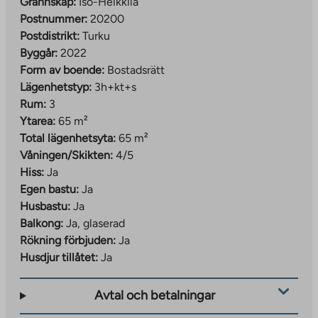
Grannskap:
Iso-Heikkilä
Iso-Heikkilä är hemvist för det mångsidiga
Postnummer:
20200
affärscentret Saippua-Center, som erbjuder en mängd
Postdistrikt:
Turku
olika träningsmöjligheter, såsom ett
Byggår:
2022
gruppträningscenter, gym, dansskola, yogastudio och
Form av boende:
Bostadsrätt
kampsportshall. Den kulturellt och historiskt värdefulla
Lägenhetstyp:
3h+kt+s
ön Ruissalo ligger bara cirka 3 km bort, som också lätt
Rum:
3
kan nås med cykel. Ruissalo är populärt bland
Ytarea:
65 m²
stadsborna och där kan man vara utomhus, vandra,
Total lägenhetsyta:
65 m²
cykla, spela golf, paddla, bada och fiska. Platsen tillhör
Våningen/Skikten:
4/5
energiklass A och har beviljats grön finansiering.
Hiss:
Ja
Egen bastu:
Ja
Husbastu:
Ja
Balkong:
Ja, glaserad
Rökning förbjuden:
Ja
Husdjur tillåtet:
Ja
Avtal och betalningar