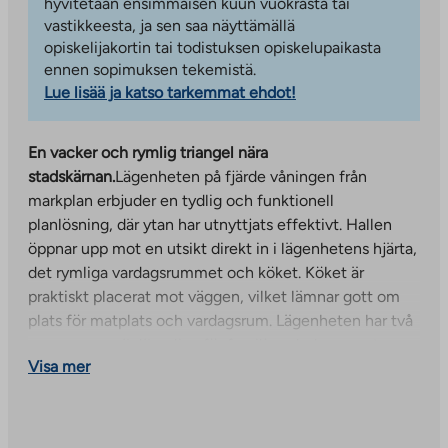
hyvitetään ensimmäisen kuun vuokrasta tai
vastikkeesta, ja sen saa näyttämällä
opiskelijakortin tai todistuksen opiskelupaikasta
ennen sopimuksen tekemistä.
Lue lisää ja katso tarkemmat ehdot!
En vacker och rymlig triangel nära
stadskärnan.
Lägenheten på fjärde våningen från
markplan erbjuder en tydlig och funktionell
planlösning, där ytan har utnyttjats effektivt. Hallen
öppnar upp mot en utsikt direkt in i lägenhetens hjärta,
det rymliga vardagsrummet och köket. Köket är
praktiskt placerat mot väggen, vilket lämnar gott om
plats för matplats och vardagsrum. Lägenheten har två
sovrum, som är lämpliga för familjens behov samt en
Visa mer
arbetsplats eller gästrum. Vardagsrummet fortsätter ut
mot en inglasad balkong i västerläge, där du kan njuta
av kvällssolen och ytterligare boyta året runt. Helheten
är ljus, tydlig och lätt att inreda, vilket gör detta hem