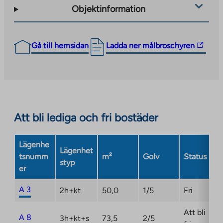
Objektinformation
The
Gå till hemsidan
Ladda ner målbroschyren
link
takes
you
to
an
Att bli lediga och fri bostäder
external
site.
Link
Lägenhe
Lägenhet
opens
tsnumm
m²
Golv
Status
styp
in
er
a
new
A 3
2h+kt
50,0
1/5
Fri
tab
Att bli
A 8
3h+kt+s
73,5
2/5