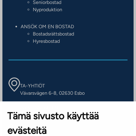
Seniorbostad
Nyproduktion
ANSÖK OM EN BOSTAD
Bostadsrättsbostad
Hyresbostad
TA-YHTIÖT
Vävarsvägen 6-8, 02630 Esbo
ARBETSSTÄLLEN
Tämä sivusto käyttää
Kontaktinformation
evästeitä
KUNDSERVICE