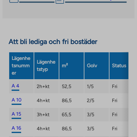
link
takes
you
to
an
Att bli lediga och fri bostäder
external
site.
Link
Lägenhe
Lägenhe
opens
tsnumm
m²
Golv
Status
tstyp
in
er
a
new
A 4
2h+kt
52,5
1/5
Fri
tab
A 10
4h+kt
86,5
2/5
Fri
A 15
3h+kt
65,5
3/5
Fri
A 16
4h+kt
86,5
3/5
Fri