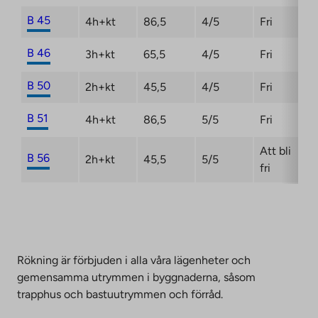
B 45
4h+kt
86,5
4/5
Fri
B 46
3h+kt
65,5
4/5
Fri
B 50
2h+kt
45,5
4/5
Fri
B 51
4h+kt
86,5
5/5
Fri
Att bli
B 56
2h+kt
45,5
5/5
fri
Rökning är förbjuden i alla våra lägenheter och
gemensamma utrymmen i byggnaderna, såsom
trapphus och bastuutrymmen och förråd.