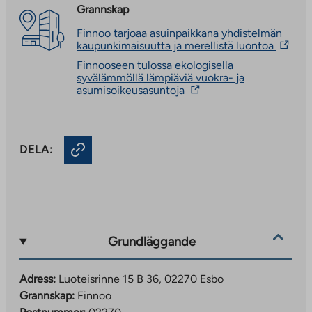
Grannskap
Finnoo tarjoaa asuinpaikkana yhdistelmän
The
kaupunkimaisuutta ja merellistä luontoa
link
Finnooseen tulossa ekologisella
takes
syvälämmöllä lämpiäviä vuokra- ja
you
The
asumisoikeusasuntoja
to
link
an
takes
externa
you
site.
to
Link
DELA:
an
opens
external
in
site.
a
Link
new
opens
tab
in
a
new
Grundläggande
tab
Adress:
Luoteisrinne 15 B 36, 02270 Esbo
Grannskap:
Finnoo