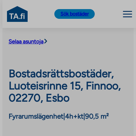
TA.fi
Sök bostäder
Skip
to
Selaa asuntoja
content
Bostadsrättsbostäder,
Luoteisrinne 15, Finnoo,
02270, Esbo
Fyrarumslägenhet
|
4h+kt
|
90,5 m²