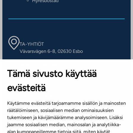
Hyresbostad
TA-YHTIÖT
Vävarsvägen 6-8, 02630 Esbo
ARBETSSTÄLLEN
Tämä sivusto käyttää
Kontaktinformation
evästeitä
KUNDSERVICE
Tel. 045 7734 3777
Käytämme evästeitä tarjoamamme sisällön ja mainosten
(vardagar kl. 8–16)
räätälöimiseen, sosiaalisen median ominaisuuksien
tukemiseen ja kävijämäärämme analysoimiseen. Lisäksi
info@ta.fi
jaamme sosiaalisen median, mainosalan ja analytiikka-
alan kumppaneillemme tietoja siitä, miten käytät