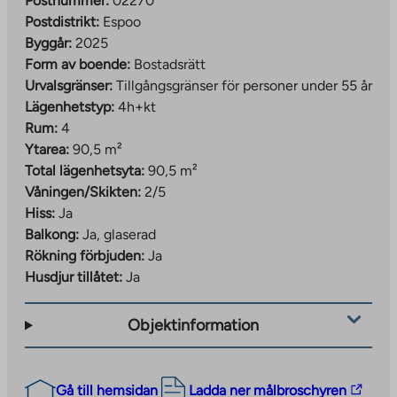
Postnummer:
02270
Postdistrikt:
Espoo
Byggår:
2025
Form av boende:
Bostadsrätt
Urvalsgränser:
Tillgångsgränser för personer under 55 år
Lägenhetstyp:
4h+kt
Rum:
4
Ytarea:
90,5 m²
Total lägenhetsyta:
90,5 m²
Våningen/Skikten:
2/5
Hiss:
Ja
Balkong:
Ja, glaserad
Rökning förbjuden:
Ja
Husdjur tillåtet:
Ja
Objektinformation
The
Gå till hemsidan
Ladda ner målbroschyren