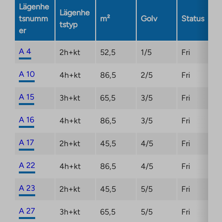
Link
Lägenhe
Lägenhe
opens
tsnumm
m²
Golv
Status
tstyp
in
er
a
new
A 4
2h+kt
52,5
1/5
Fri
tab
A 10
4h+kt
86,5
2/5
Fri
A 15
3h+kt
65,5
3/5
Fri
A 16
4h+kt
86,5
3/5
Fri
A 17
2h+kt
45,5
4/5
Fri
A 22
4h+kt
86,5
4/5
Fri
A 23
2h+kt
45,5
5/5
Fri
A 27
3h+kt
65,5
5/5
Fri