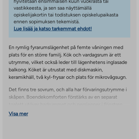
hyvitetään ensimmäisen kuun vuokrasta tai
vastikkeesta, ja sen saa näyttämällä
opiskelijakortin tai todistuksen opiskelupaikasta
ennen sopimuksen tekemistä.
Lue lisää ja katso tarkemmat ehdot!
En rymlig fyrarumslägenhet på femte våningen med
plats för en större familj. Kök och vardagsrum är ett
utrymme, vilket också leder till lägenhetens inglasade
balkong. Köket är utrustat med diskmaskin,
keramikhäll, två kyl-frysar och plats för mikrovågsugn.
Det finns tre sovrum, och alla har förvaringsutrymme i
skåpen. Boendekomforten förstärks av en separat
toalett utöver badrummet och persienner i fönstren.
Badrummet har plats för tvättmaskin och torktumlare,
Visa mer
samt förvaringsutrymme i handfat och spegelskåp. Du
kan boka en bastustund i den gemensamma husets
bastu om du vill.