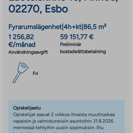
02270, Esbo
Fyrarumslägenhet
|
4h+kt
|
86,5 m²
1 256,82
59 151,77 €
€/månad
Preliminär
bostadsrättsbetalning
Användningsavgift
Fri
Opiskelijaetu
Opiskelijat saavat 2 viikkoa ilmaista muuttoaikaa
vapaisiin ja valmistuneisiin asuntoihin 31.8.2026
mennessä tehtyihin uusiin sopimuksiin. Etu