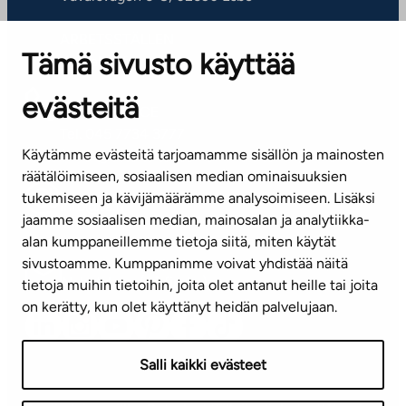
ARBETSSTÄLLEN
Tämä sivusto käyttää
Kontaktinformation
evästeitä
KUNDSERVICE
Tel. 045 7734 3777
Käytämme evästeitä tarjoamamme sisällön ja mainosten
(vardagar kl. 8–16)
räätälöimiseen, sosiaalisen median ominaisuuksien
tukemiseen ja kävijämäärämme analysoimiseen. Lisäksi
info@ta.fi
jaamme sosiaalisen median, mainosalan ja analytiikka-
alan kumppaneillemme tietoja siitä, miten käytät
sivustoamme. Kumppanimme voivat yhdistää näitä
Nyhetsbrev (på finska)
tietoja muihin tietoihin, joita olet antanut heille tai joita
on kerätty, kun olet käyttänyt heidän palvelujaan.
Salli kaikki evästeet