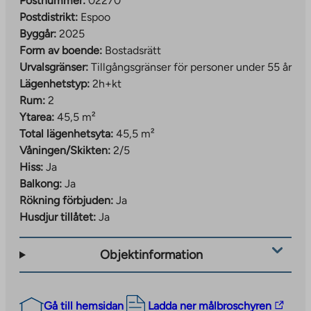
Postnummer:
02270
Postdistrikt:
Espoo
Byggår:
2025
Form av boende:
Bostadsrätt
Urvalsgränser:
Tillgångsgränser för personer under 55 år
Lägenhetstyp:
2h+kt
Rum:
2
Ytarea:
45,5 m²
Total lägenhetsyta:
45,5 m²
Våningen/Skikten:
2/5
Hiss:
Ja
Balkong:
Ja
Rökning förbjuden:
Ja
Husdjur tillåtet:
Ja
Objektinformation
The
Gå till hemsidan
Ladda ner målbroschyren