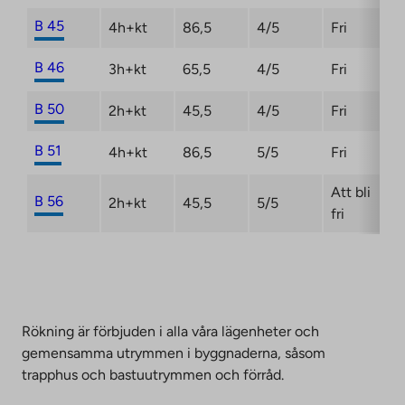
B 45
4h+kt
86,5
4/5
Fri
B 46
3h+kt
65,5
4/5
Fri
B 50
2h+kt
45,5
4/5
Fri
B 51
4h+kt
86,5
5/5
Fri
Att bli
B 56
2h+kt
45,5
5/5
fri
Rökning är förbjuden i alla våra lägenheter och
gemensamma utrymmen i byggnaderna, såsom
trapphus och bastuutrymmen och förråd.