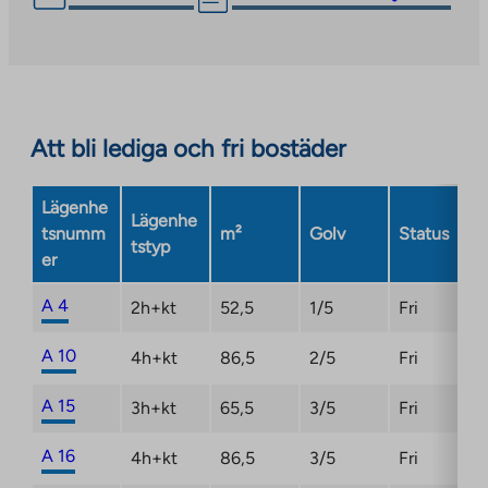
link
takes
you
to
an
Att bli lediga och fri bostäder
external
site.
Link
Lägenhe
Lägenhe
opens
tsnumm
m²
Golv
Status
tstyp
in
er
a
new
A 4
2h+kt
52,5
1/5
Fri
tab
A 10
4h+kt
86,5
2/5
Fri
A 15
3h+kt
65,5
3/5
Fri
A 16
4h+kt
86,5
3/5
Fri