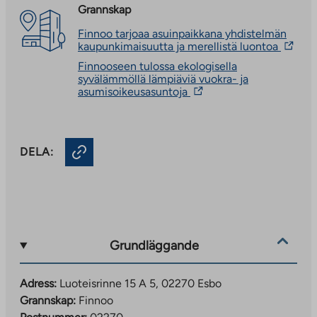
Grannskap
Finnoo tarjoaa asuinpaikkana yhdistelmän
The
kaupunkimaisuutta ja merellistä luontoa
link
Finnooseen tulossa ekologisella
takes
syvälämmöllä lämpiäviä vuokra- ja
you
The
asumisoikeusasuntoja
to
link
an
takes
externa
you
site.
to
Link
DELA:
an
opens
external
in
site.
a
Link
new
opens
tab
in
a
new
Grundläggande
tab
Adress:
Luoteisrinne 15 A 5, 02270 Esbo
Grannskap:
Finnoo