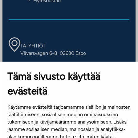
Hyresbostad
TA-YHTIÖT
Vävarsvägen 6-8, 02630 Esbo
ARBETSSTÄLLEN
Tämä sivusto käyttää
Kontaktinformation
evästeitä
KUNDSERVICE
Tel. 045 7734 3777
Käytämme evästeitä tarjoamamme sisällön ja mainosten
(vardagar kl. 8–16)
räätälöimiseen, sosiaalisen median ominaisuuksien
tukemiseen ja kävijämäärämme analysoimiseen. Lisäksi
info@ta.fi
jaamme sosiaalisen median, mainosalan ja analytiikka-
alan kumppaneillemme tietoja siitä, miten käytät