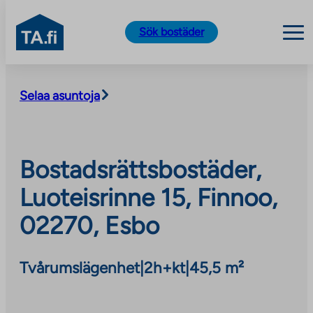
TA.fi
Sök bostäder
Skip
to
Selaa asuntoja
content
Bostadsrättsbostäder,
Luoteisrinne 15, Finnoo,
02270, Esbo
Tvårumslägenhet
|
2h+kt
|
45,5 m²