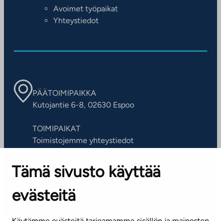
Avoimet työpaikat
Yhteystiedot
PÄÄTOIMIPAIKKA
Kutojantie 6-8, 02630 Espoo
TOIMIPAIKAT
Toimistojemme yhteystiedot
Tämä sivusto käyttää
ASIAKASPALVELUKESKUS
Puh. 045 7734 3777
evästeitä
(arkisin klo 8-16)
info@ta.fi
Käytämme evästeitä tarjoamamme sisällön ja mainosten