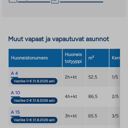
vie
ulkopuoliseen
palveluun.
Linkki
aukeaa
Muut vapaat ja vapautuvat asunnot
uuteen
välilehteen
Huoneis
Huoneistonumero
m²
Kerros
totyyppi
A 4
2h+kt
52,5
1/5
Vastike 0 € 31.8.2026 asti
A 10
4h+kt
86,5
2/5
Vastike 0 € 31.8.2026 asti
A 15
3h+kt
65,5
3/5
Vastike 0 € 31.8.2026 asti