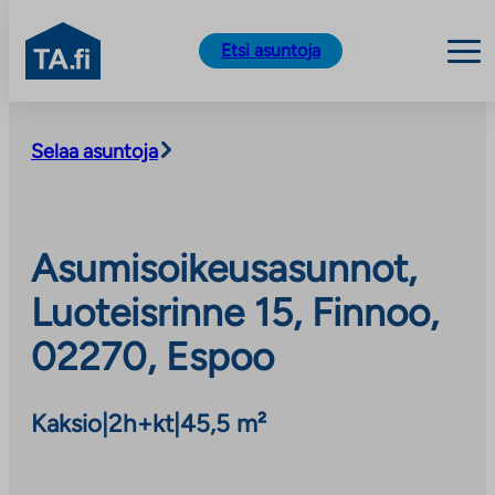
TA.fi
Etsi asuntoja
Siirry
sisältöön
Selaa asuntoja
Asumisoikeusasunnot,
Luoteisrinne 15, Finnoo,
02270, Espoo
Kaksio
|
2h+kt
|
45,5 m²