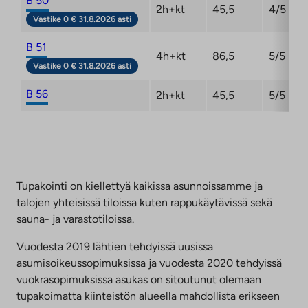
B 50
2h+kt
45,5
4/5
Vastike 0 € 31.8.2026 asti
B 51
4h+kt
86,5
5/5
Vastike 0 € 31.8.2026 asti
B 56
2h+kt
45,5
5/5
Tupakointi on kiellettyä kaikissa asunnoissamme ja
talojen yhteisissä tiloissa kuten rappukäytävissä sekä
sauna- ja varastotiloissa.
Vuodesta 2019 lähtien tehdyissä uusissa
asumisoikeussopimuksissa ja vuodesta 2020 tehdyissä
vuokrasopimuksissa asukas on sitoutunut olemaan
tupakoimatta kiinteistön alueella mahdollista erikseen