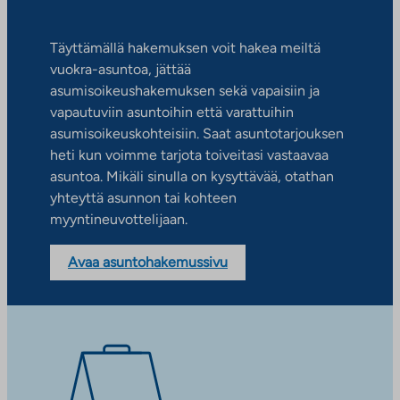
Täyttämällä hakemuksen voit hakea meiltä
vuokra-asuntoa, jättää
asumisoikeushakemuksen sekä vapaisiin ja
vapautuviin asuntoihin että varattuihin
asumisoikeuskohteisiin. Saat asuntotarjouksen
heti kun voimme tarjota toiveitasi vastaavaa
asuntoa. Mikäli sinulla on kysyttävää, otathan
yhteyttä asunnon tai kohteen
myyntineuvottelijaan.
Avaa asuntohakemussivu