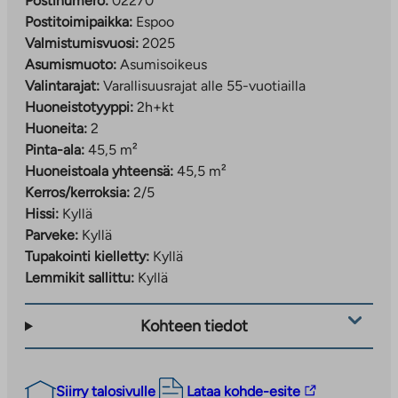
Postinumero:
02270
Postitoimipaikka:
Espoo
Valmistumisvuosi:
2025
Asumismuoto:
Asumisoikeus
Valintarajat:
Varallisuusrajat alle 55-vuotiailla
Huoneistotyyppi:
2h+kt
Huoneita:
2
Pinta-ala:
45,5 m²
Huoneistoala yhteensä:
45,5 m²
Kerros/kerroksia:
2/5
Hissi:
Kyllä
Parveke:
Kyllä
Tupakointi kielletty:
Kyllä
Lemmikit sallittu:
Kyllä
Kohteen tiedot
Linkki
Siirry talosivulle
Lataa kohde-esite