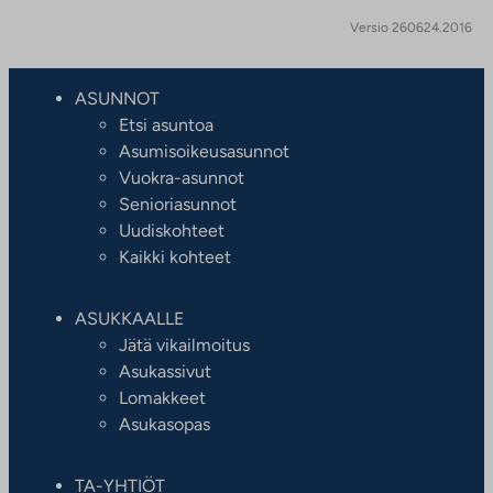
Versio 260624.2016
ASUNNOT
Etsi asuntoa
Asumisoikeusasunnot
Vuokra-asunnot
Senioriasunnot
Uudiskohteet
Kaikki kohteet
ASUKKAALLE
Jätä vikailmoitus
Asukassivut
Lomakkeet
Asukasopas
TA-YHTIÖT