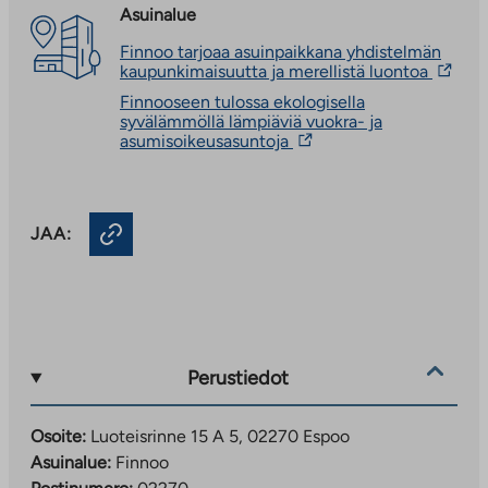
Asuinalue
Finnoo tarjoaa asuinpaikkana yhdistelmän
Linkki
kaupunkimaisuutta ja merellistä luontoa
vie
Finnooseen tulossa ekologisella
ulkopu
syvälämmöllä lämpiäviä vuokra- ja
palvelu
Linkki
asumisoikeusasuntoja
Linkki
vie
aukeaa
ulkopuoliseen
uuteen
palveluun.
välileh
Linkki
JAA:
aukeaa
uuteen
välilehteen
Perustiedot
Osoite:
Luoteisrinne 15 A 5, 02270 Espoo
Asuinalue:
Finnoo