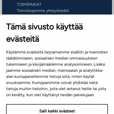
TOIMIPAIKAT
Toimistojemme yhteystiedot
Tämä sivusto käyttää
ASIAKASPALVELUKESKUS
Puh. 045 7734 3777
evästeitä
(arkisin klo 8-16)
info@ta.fi
Käytämme evästeitä tarjoamamme sisällön ja mainosten
räätälöimiseen, sosiaalisen median ominaisuuksien
tukemiseen ja kävijämäärämme analysoimiseen. Lisäksi
jaamme sosiaalisen median, mainosalan ja analytiikka-
Tilaa uutiskirje
alan kumppaneillemme tietoja siitä, miten käytät
sivustoamme. Kumppanimme voivat yhdistää näitä
Mediapankki
tietoja muihin tietoihin, joita olet antanut heille tai joita
on kerätty, kun olet käyttänyt heidän palvelujaan.
Käyttöehdot
Tietosuojaseloste
Saavutettavuusseloste
Salli kaikki evästeet