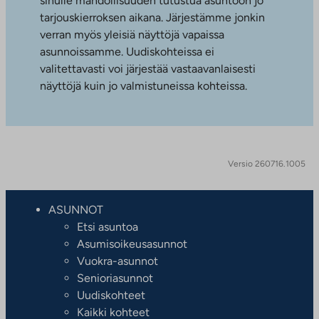
sinulle mahdollisuuden tutustua asuntoon jo
tarjouskierroksen aikana. Järjestämme jonkin
verran myös yleisiä näyttöjä vapaissa
asunnoissamme. Uudiskohteissa ei
valitettavasti voi järjestää vastaavanlaisesti
näyttöjä kuin jo valmistuneissa kohteissa.
Versio 260716.1005
ASUNNOT
Etsi asuntoa
Asumisoikeusasunnot
Vuokra-asunnot
Senioriasunnot
Uudiskohteet
Kaikki kohteet