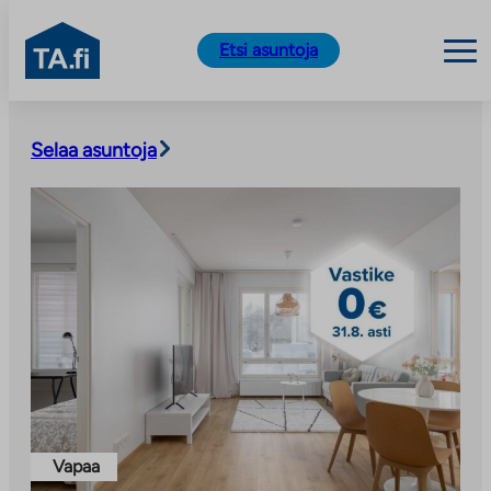
TA.fi
Etsi asuntoja
Siirry
sisältöön
Selaa asuntoja
Vapaa