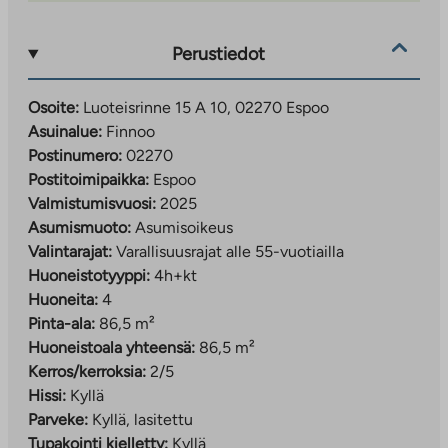
Finnoon kehittyvä kaupunginosa sijaitsee hyvien
kulkuyhteyksien äärellä
Perustiedot
Luoteisrinne 15 asumisoikeusasunnot sijaitsevat
Finnoon uudessa kaupunginosassa, jonka keskus on
Osoite:
Luoteisrinne 15 A 10, 02270 Espoo
metroaseman ympärillä. Merihenkisestä alueesta tulee
Asuinalue:
Finnoo
valmistuessaan 17 000 asukkaan kaupunginosa, jonka
Postinumero:
02270
korkeat rakennukset muodostavat omaleimaisen
Postitoimipaikka:
Espoo
miljöön.
Valmistumisvuosi:
2025
Asumismuoto:
Asumisoikeus
Liikenneyhteydet alueelta ovat loistavat, sillä
Valintarajat:
Varallisuusrajat alle 55-vuotiailla
Länsiväylälle ajaa muutamassa minuutissa ja metrolla
Huoneistotyyppi:
4h+kt
pääsee matkustamaan kätevästi. Finnoossa
Huoneita:
4
panostetaan myös sujuviin pyöräily-yhteyksiin ja
Pinta-ala:
86,5 m²
vehreisiin pyöräreitteihin. Alueelle tulee kattavat
Huoneistoala yhteensä:
86,5 m²
palvelut ja lapsiperheiden arkea helpottamaan on
Kerros/kerroksia:
2/5
kaavailtu kahta yhtenäiskoulua ja useita päiväkoteja.
Hissi:
Kyllä
Matinkylän, Espoonlahden ja Merituulentien
Parveke:
Kyllä, lasitettu
ympäristön palveluihin on muutamien minuuttien
Tupakointi kielletty:
Kyllä