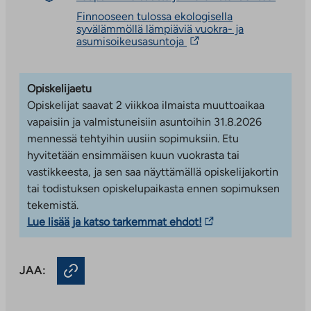
vie
Asumisoikeusasunnoissa on valinnanvaraa monenlaisiin
Finnooseen tulossa ekologisella
ulkopu
syvälämmöllä lämpiäviä vuokra- ja
tarpeisiin – tarjolla on asuntoja pienistä kaksioista
palvelu
Linkki
asumisoikeusasuntoja
tilaviin neljän huoneen asuntoihin.
Linkki
vie
aukeaa
ulkopuoliseen
uuteen
Asumisoikeuskohde on osa viiden taloyhtiön korttelia,
palveluun.
välileh
Opiskelijaetu
joilla on yhteinen sisäpiha. Asukkaiden käytössä on
Linkki
aukeaa
Opiskelijat saavat 2 viikkoa ilmaista muuttoaikaa
monipuoliset yhteistilat talon maantasokerroksessa.
uuteen
vapaisiin ja valmistuneisiin asuntoihin 31.8.2026
Pesula ja kuivaushuone sijaitsevat A-portaassa ja
välilehteen
mennessä tehtyihin uusiin sopimuksiin. Etu
talosaunaosasto B-portaassa. Molempien
hyvitetään ensimmäisen kuun vuokrasta tai
porrashuoneiden yhteydessä on porraskohtaiset
vastikkeesta, ja sen saa näyttämällä opiskelijakortin
lastenvaunuvarasto- ja ulkoiluvälinevarastotilat sekä
tai todistuksen opiskelupaikasta ennen sopimuksen
irtaimistovarastokopit, joista osa sijaitsee B-portaan
tekemistä.
väestönsuojatiloissa.
Linkki
Lue lisää ja katso tarkemmat ehdot!
Asumisoikeustalon asukkaille on varattu 35 kpl
vie
autopaikkoja, jotka sijaitsevat avoimessa ja
ulkopuoliseen
lämmittämättömässä pysäköintilaitoksessa
JAA:
palveluun.
naapurikorttelissa, osoitteessa Luoteisrinne 9.
Linkki
Luoteisrinne 15:n piha-alueella on lisäksi kolme
aukeaa