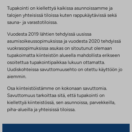
Tupakointi on kiellettyä kaikissa asunnoissamme ja
talojen yhteisissä tiloissa kuten rappukäytävissä sekä
sauna- ja varastotiloissa.
Vuodesta 2019 lähtien tehdyissä uusissa
asumisoikeussopimuksissa ja vuodesta 2020 tehdyissä
vuokrasopimuksissa asukas on sitoutunut olemaan
tupakoimatta kiinteistön alueella mahdollista erikseen
osoitettua tupakointipaikkaa lukuun ottamatta.
Uudiskohteissa savuttomuusehto on otettu käyttöön jo
aiemmin.
Osa kiinteistöistämme on kokonaan savuttomia.
Savuttomuus tarkoittaa sitä, että tupakointi on
kiellettyä kiinteistössä, sen asunnoissa, parvekkeilla,
piha-alueilla ja yhteisissä tiloissa.