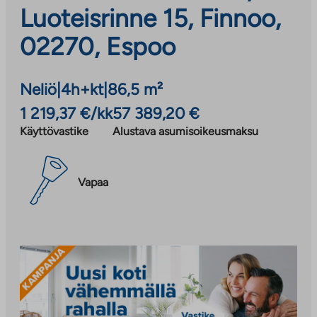
Luoteisrinne 15, Finnoo,
02270, Espoo
Neliö
|
4h+kt
|
86,5 m²
1 219,37 €/kk
57 389,20 €
Käyttövastike
Alustava asumisoikeusmaksu
Vapaa