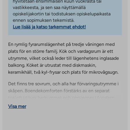
hyvitetään ensimmäisen kuun vuokrasta tai
vastikkeesta, ja sen saa näyttämällä
opiskelijakortin tai todistuksen opiskelupaikasta
ennen sopimuksen tekemistä.
Lue lisää ja katso tarkemmat ehdot!
En rymlig fyrarumslägenhet på tredje våningen med
plats för en större familj. Kök och vardagsrum är ett
utrymme, vilket också leder till lägenhetens inglasade
balkong. Köket är utrustat med diskmaskin,
keramikhäll, två kyl-frysar och plats för mikrovågsugn.
Det finns tre sovrum, och alla har förvaringsutrymme i
skåpen. Boendekomforten förstärks av en separat
toalett utöver badrummet och persienner i fönstren.
Badrummet har plats för tvättmaskin och torktumlare,
Visa mer
samt förvaringsutrymme i handfat och spegelskåp. Om
du vill kan du boka en bastustund i den gemensamma
husets bastu.