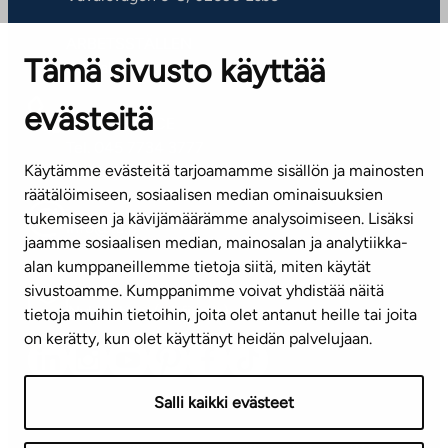
ARBETSSTÄLLEN
Tämä sivusto käyttää
Kontaktinformation
evästeitä
KUNDSERVICE
Tel. 045 7734 3777
Käytämme evästeitä tarjoamamme sisällön ja mainosten
(vardagar kl. 8–16)
räätälöimiseen, sosiaalisen median ominaisuuksien
tukemiseen ja kävijämäärämme analysoimiseen. Lisäksi
info@ta.fi
jaamme sosiaalisen median, mainosalan ja analytiikka-
alan kumppaneillemme tietoja siitä, miten käytät
sivustoamme. Kumppanimme voivat yhdistää näitä
Nyhetsbrev (på finska)
tietoja muihin tietoihin, joita olet antanut heille tai joita
on kerätty, kun olet käyttänyt heidän palvelujaan.
Salli kaikki evästeet