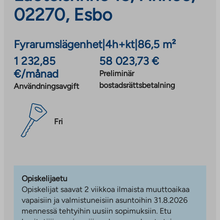
02270, Esbo
Fyrarumslägenhet
|
4h+kt
|
86,5 m²
1 232,85
58 023,73 €
€/månad
Preliminär
bostadsrättsbetalning
Användningsavgift
Fri
Opiskelijaetu
Opiskelijat saavat 2 viikkoa ilmaista muuttoaikaa
vapaisiin ja valmistuneisiin asuntoihin 31.8.2026
mennessä tehtyihin uusiin sopimuksiin. Etu