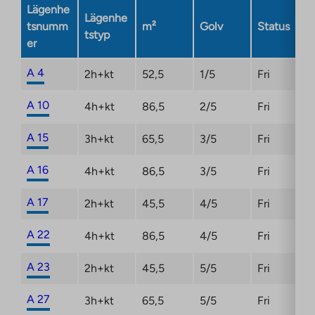
Link
Lägenhe
Lägenhe
opens
tsnumm
m²
Golv
Status
tstyp
in
er
a
new
A 4
2h+kt
52,5
1/5
Fri
tab
A 10
4h+kt
86,5
2/5
Fri
A 15
3h+kt
65,5
3/5
Fri
A 16
4h+kt
86,5
3/5
Fri
A 17
2h+kt
45,5
4/5
Fri
A 22
4h+kt
86,5
4/5
Fri
A 23
2h+kt
45,5
5/5
Fri
A 27
3h+kt
65,5
5/5
Fri