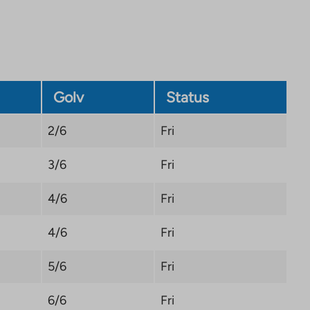
opens
in
a
new
tab
Golv
Status
2/6
Fri
3/6
Fri
4/6
Fri
4/6
Fri
5/6
Fri
6/6
Fri