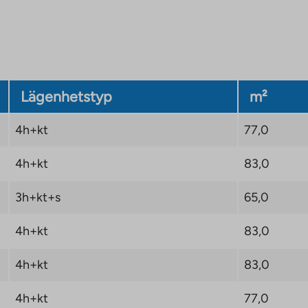
ställt. Även
station kan man nå
Träskända centrum på
 möjliggör smidig
Lägenhetstyp
m²
ska utomhusaktiviteter
i närheten.
4h+kt
77,0
4h+kt
83,0
et kommer inte att öka
3h+kt+s
65,0
4h+kt
83,0
4h+kt
83,0
4h+kt
77,0