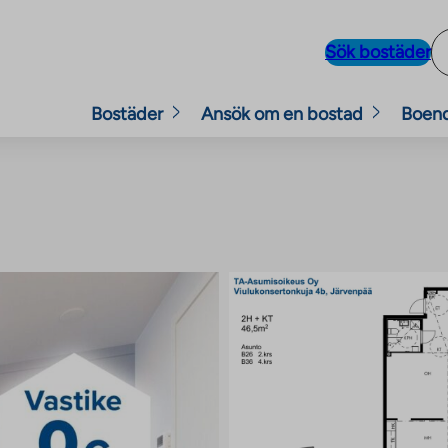
Sök bostäder
Bostäder
Ansök om en bostad
Boen