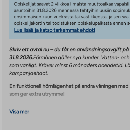
Opiskelijat saavat 2 viikkoa ilmaista muuttoaikaa vapaisii
asuntoihin 31.8.2026 mennessä tehtyihin uusiin sopimuks
ensimmäisen kuun vuokrasta tai vastikkeesta, ja sen saa
opiskelijakortin tai todistuksen opiskelupaikasta ennen
Lue lisää ja katso tarkemmat ehdot!
Skriv ett avtal nu – du får en användningsavgift på 
31.8.2026.
Förmånen gäller nya kunder. Vatten- och
som vanligt. Kräver minst 6 månaders boendetid. Lä
kampanjaehdot.
En funktionell hörnlägenhet på andra våningen med 
som ger extra utrymme!
Köket och vardagsrummet är ett enda utrymme, men k
Visa mer
hörn. Det rymliga kök-vardagsrummet har gott om pl
och avkoppling. Köket är utrustat med keramikhäll, k