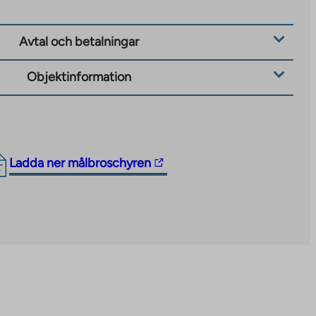
Avtal och betalningar
Objektinformation
The
Ladda ner målbroschyren
link
takes
you
to
an
external
site.
Link