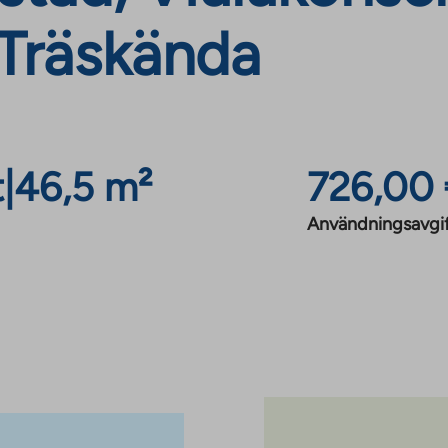
 Träskända
t
|
46,5 m²
726,00
Användningsavgi