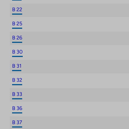
B 22
B 25
B 26
B 30
B 31
B 32
B 33
B 36
B 37