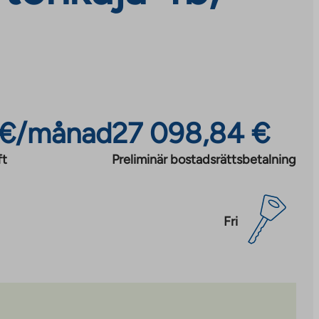
 €/månad
27 098,84 €
ft
Preliminär bostadsrättsbetalning
Fri