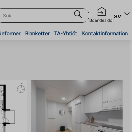
SV
Boendesidor
deformer
Blanketter
TA-Yhtiöt
Kontaktinformation