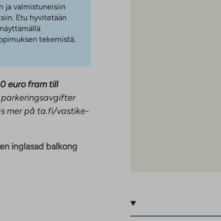
n ja valmistuneisiin
iin. Etu hyvitetään
 näyttämällä
 sopimuksen tekemistä.
0 euro fram till
 parkeringsavgifter
s mer på ta.fi/vastike-
en inglasad balkong
öket ligger i ett eget
ats för både matplats
yl-frys och diskmaskin.