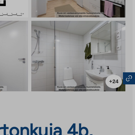
+24
rtonkuja 4b,