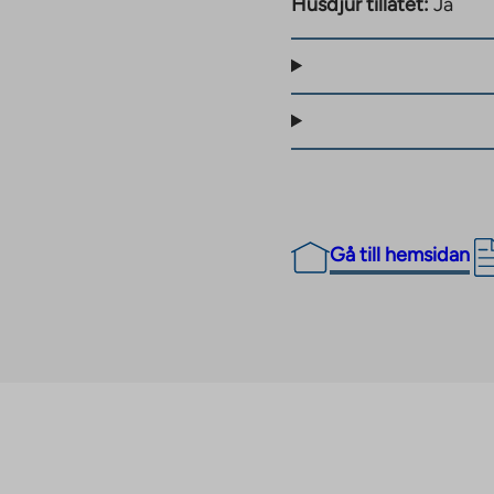
tu med takterrass.
Husdjur tillåtet:
Ja
 tillhörigheter. Det
liggande tomten, i en
rkeringsplatserna hyrs
den södra delen av
drygt 2,5 kilometer
Gå till hemsidan
en. Närmaste daghem och
erviceutbudet utökas
yrölä, där man hittar
vice.
mer mångsidig när