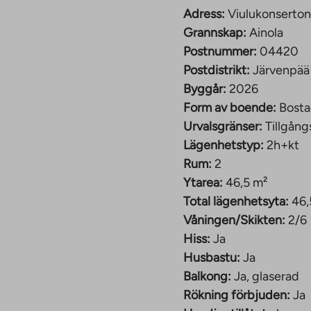
ch det kaklade
Adress:
Viulukonserton
tumlare. Det finns
Grannskap:
Ainola
Postnummer:
04420
Ainola
Postdistrikt:
Järvenpää
Byggår:
2026
räskända i slutet av maj
Form av boende:
Bosta
 har totalt 45
Urvalsgränser:
Tillgång
 av lägenheter
Lägenhetstyp:
2h+kt
yrarumslägenheter och
Rum:
2
 41,5–92,5 m² stora.
Ytarea:
46,5 m²
Total lägenhetsyta:
46,
. Nästan alla
Våningen/Skikten:
2/6
r har en terrass med
Hiss:
Ja
n egen bastu, som du
Husbastu:
Ja
Balkong:
Ja, glaserad
ma faciliteter, såsom
Rökning förbjuden:
Ja