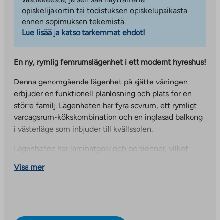
opiskelijakortin tai todistuksen opiskelupaikasta
ennen sopimuksen tekemistä.
Lue lisää ja katso tarkemmat ehdot!
En ny, rymlig femrumslägenhet i ett modernt hyreshus!
Denna genomgående lägenhet på sjätte våningen
erbjuder en funktionell planlösning och plats för en
större familj. Lägenheten har fyra sovrum, ett rymligt
vardagsrum-kökskombination och en inglasad balkong
i västerläge som inbjuder till kvällssolen.
Lägenheten har laminatgolv och persienner, vilket
kompletterar rummens utseende. Köket har
Visa mer
keramikhäll, kyl-frys och utrustning för diskmaskin och
mikrovågsugn. Vardagen underlättas av en separat
toalett och ett badrum med anslutningar för
tvättmaskin och torktumlare.