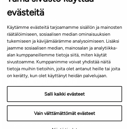
evästeitä
KUNDSERVICE
Tel. 045 7734 3777
Käytämme evästeitä tarjoamamme sisällön ja mainosten
(vardagar kl. 8–16)
räätälöimiseen, sosiaalisen median ominaisuuksien
tukemiseen ja kävijämäärämme analysoimiseen. Lisäksi
info@ta.fi
jaamme sosiaalisen median, mainosalan ja analytiikka-
alan kumppaneillemme tietoja siitä, miten käytät
sivustoamme. Kumppanimme voivat yhdistää näitä
Nyhetsbrev (på finska)
tietoja muihin tietoihin, joita olet antanut heille tai joita
on kerätty, kun olet käyttänyt heidän palvelujaan.
Salli kaikki evästeet
Användningsvillkor
Dataskydd
Tillgänglighetsutlåtande
Vain välttämättömät evästeet
Copyright © 2026 TA-Yhtiöt | Vi förbehåller oss rätten