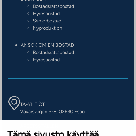
Bostadsrättsbostad
Hyresbostad
Seniorbostad
Nyproduktion
ANSÖK OM EN BOSTAD
Bostadsrättsbostad
Hyresbostad
TA-YHTIÖT
Vävarsvägen 6-8, 02630 Esbo
ARBETSSTÄLLEN
Tämä sivusto käyttää
Kontaktinformation