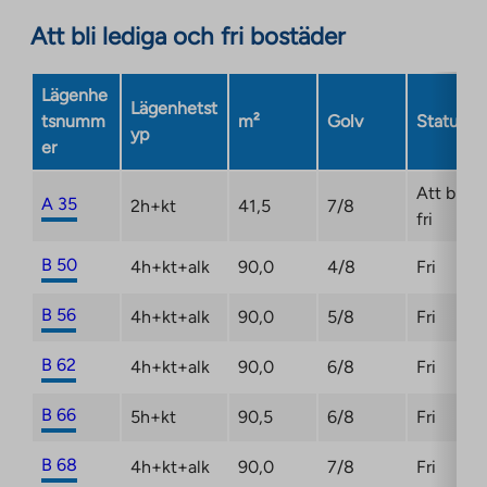
an
site.
Att bli lediga och fri bostäder
external
Link
site.
opens
Link
Lägenhe
in
Lägenhetst
opens
tsnumm
m²
Golv
Status
a
yp
in
er
new
a
tab
new
Att bli
A 35
2h+kt
41,5
7/8
tab
fri
B 50
4h+kt+alk
90,0
4/8
Fri
B 56
4h+kt+alk
90,0
5/8
Fri
B 62
4h+kt+alk
90,0
6/8
Fri
B 66
5h+kt
90,5
6/8
Fri
B 68
4h+kt+alk
90,0
7/8
Fri