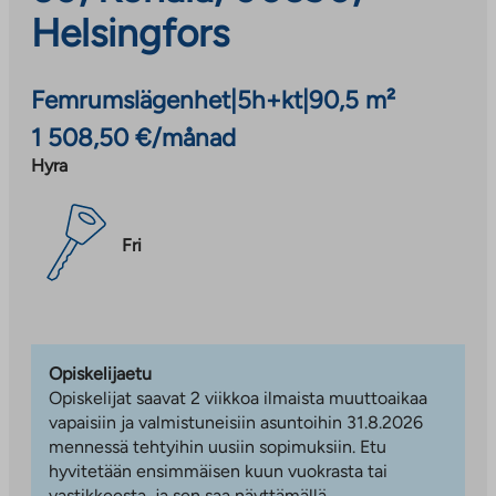
Helsingfors
Femrumslägenhet
|
5h+kt
|
90,5 m²
1 508,50 €/månad
Hyra
Fri
Opiskelijaetu
Opiskelijat saavat 2 viikkoa ilmaista muuttoaikaa
vapaisiin ja valmistuneisiin asuntoihin 31.8.2026
mennessä tehtyihin uusiin sopimuksiin. Etu
hyvitetään ensimmäisen kuun vuokrasta tai
vastikkeesta, ja sen saa näyttämällä