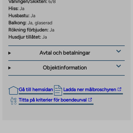
Våningen/Skikten:
6/8
Hiss:
Ja
Husbastu:
Ja
Balkong:
Ja, glaserad
Rökning förbjuden:
Ja
Husdjur tillåtet:
Ja
Avtal och betalningar
Objektinformation
The
Gå till hemsidan
Ladda ner målbroschyren
link
The
Titta på kriterier för boendeurval
takes
link
you
takes
to
you
an
to
external