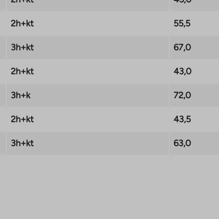
ökan på
2h+kt
55,5
ekt och Tattariharjuntie
t. Är din nuvarande
3h+kt
67,0
sing LKV hanterar
2h+kt
43,0
sarvode på 0 € när du
adsrättsbostad från TA-
3h+k
72,0
Läs kampanjvillkoren:
2h+kt
43,5
3h+kt
63,0