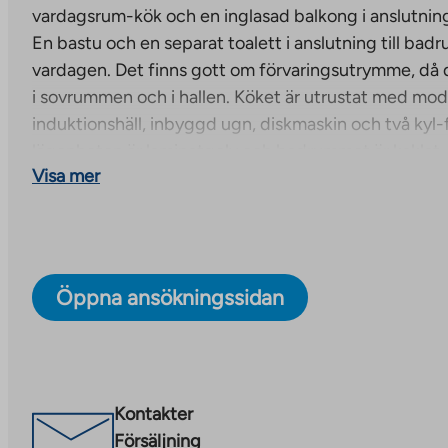
vardagsrum-kök och en inglasad balkong i anslutning
En bastu och en separat toalett i anslutning till ba
vardagen. Det finns gott om förvaringsutrymme, då
i sovrummen och i hallen. Köket är utrustat med mode
induktionshäll, inbyggd ugn, diskmaskin och två kyl-f
lägenheten är laminatgolv och badrummet är kaklat.
Visa mer
Nya bostadsrättslägenheter för Malm, Helsingfors
Totalt 48 energieffektiva bostadsrättslägenheter kom
ett fem- till åttavåningshus.
Lägenheterna beräknas v
3/2027
. Det finns tvårumslägenheter, trerumslägenh
Öppna ansökningssidan
fyrarumslägenheter och femrumsfamiljelägenheter i ol
mellan. Alla lägenheter har inglasad balkong. Några 
även egen bastu.
Kontakter
De boende har tillgång till tvättstuga, torkrum, bas
Försäljning
finns en lek- och sittgrupp på gården. 36 parkerings