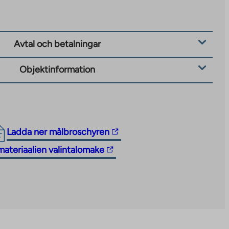
Avtal och betalningar
Objektinformation
The
Ladda ner målbroschyren
link
 materiaalien valintalomake
takes
you
to
an
external
site.