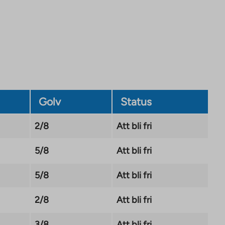
Link
opens
in
a
new
tab
Golv
Status
2/8
Att bli fri
5/8
Att bli fri
5/8
Att bli fri
2/8
Att bli fri
3/8
Att bli fri