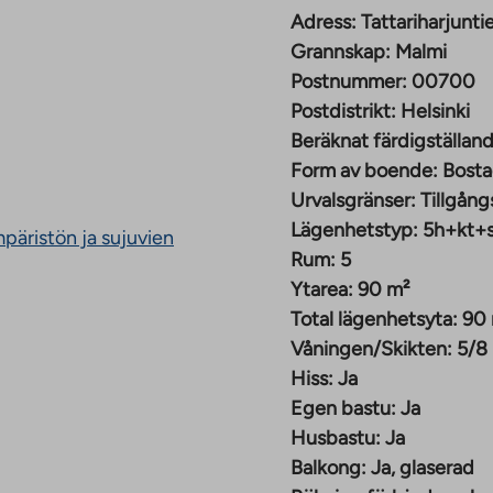
Adress:
Tattariharjunt
Grannskap:
Malmi
Postnummer:
00700
Postdistrikt:
Helsinki
dningsavgift från 699 €
Beräknat färdigställand
Form av boende:
Bosta
Urvalsgränser:
Tillgång
Lägenhetstyp:
5h+kt+
mpäristön ja sujuvien
ningsavgift från 1 018
Rum:
5
Ytarea:
90 m²
Total lägenhetsyta:
90
Våningen/Skikten:
5/8
Hiss:
Ja
gsavgift från 1 057 € –
Egen bastu:
Ja
Husbastu:
Ja
Balkong:
Ja, glaserad