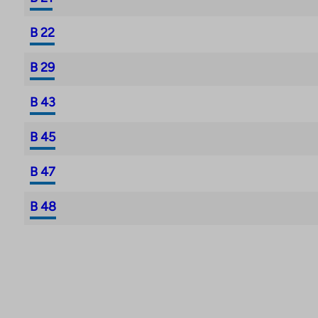
Ansök om en lägenhet genom att fylla i en ans
ta.fi/asuntohakemukset/asumisoikeushakemus
B 22
Ansökan När du fyller i formuläret, välj Nytt obj
B 29
48 / TA-Asumisoikes Oy som ditt önskade objek
bostadsrättsbostad fortfarande osåld? TA-Hou
B 43
försäljningen av din bostad åt dig – förmedling
undertecknar ett bostadsrättsavtal för en bost
B 45
Asumisoikes Oy senast den 31 december 2026. 
https://ta.fi/housing/tarjous/
B 47
B 48