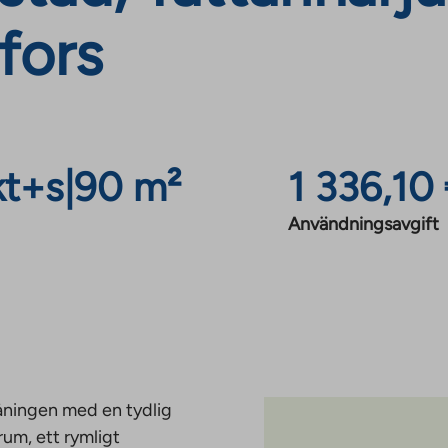
fors
kt+s
|
90 m²
1 336,10
Användningsavgift
åningen med en tydlig
rum, ett rymligt