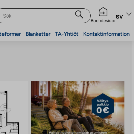
SV
Boendesidor
deformer
Blanketter
TA-Yhtiöt
Kontaktinformation