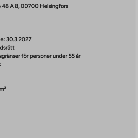
ie 48 A 8, 00700 Helsingfors
e:
30.3.2027
dsrätt
sgränser för personer under 55 år
s
 m²